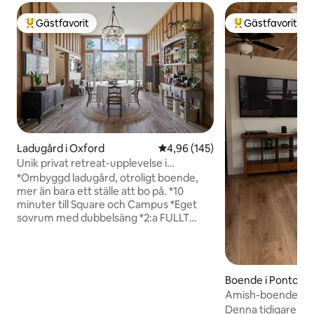
Gästfavorit
Gästfavorit
Populär gästfavorit
Populär gästfavor
Ladugård i Oxford
4,96 av 5 i genomsnittligt bety
4,96 (145)
Unik privat retreat-upplevelse i
Barndominium
*Ombyggd ladugård, otroligt boende,
mer än bara ett ställe att bo på. *10
minuter till Square och Campus *Eget
sovrum med dubbelsäng *2:a FULLT
SOVRUM *Wi-Fi *Parkering *Möblerat
kök med ismaskin *Kaffe-/tebar *Biograf
med projektor och skärm
(säsongsanvändning) *POOL på andra
Boende i Pontoto
sidan uppfarten *Stor bakre veranda
Amish-boende på 
med picknickbord *Uteplats med
Denna tidigare am
eldgrop och grill *Bar inomhus/utomhus