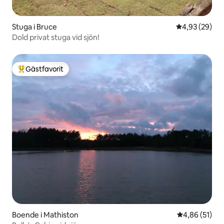
Stuga i Bruce
4,93 av 5 i g
4,93 (29)
Dold privat stuga vid sjön!
Gästfavorit
Populär gästfavorit
Boende i Mathiston
4,86 av 5 i g
4,86 (51)