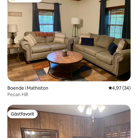
Populär gästfavorit
Boende i Mathiston
4,97 av 5 i g
4,97 (34)
Pecan Hill
Gästfavorit
Gästfavorit