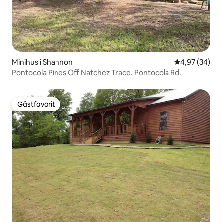
Minihus i Shannon
4,97 av 5 i g
4,97 (34)
Pontocola Pines Off Natchez Trace. Pontocola Rd.
Gästfavorit
Gästfavorit