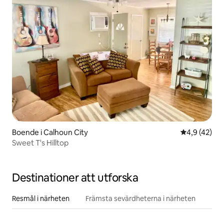
Boende i Calhoun City
4,9 av 5 i g
4,9 (42)
Sweet T's Hilltop
Destinationer att utforska
Resmål i närheten
Främsta sevärdheterna i närheten