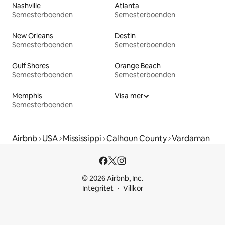
Nashville
Atlanta
Semesterboenden
Semesterboenden
New Orleans
Destin
Semesterboenden
Semesterboenden
Gulf Shores
Orange Beach
Semesterboenden
Semesterboenden
Memphis
Visa mer
Semesterboenden
Airbnb
USA
Mississippi
Calhoun County
Vardaman
© 2026 Airbnb, Inc.
Integritet
Villkor