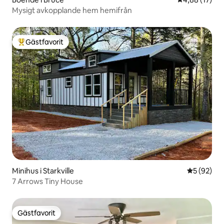
Mysigt avkopplande hem hemifrån
Gästfavorit
Populär gästfavorit
Minihus i Starkville
5 av 5 i g
5 (92)
7 Arrows Tiny House
Gästfavorit
Gästfavorit