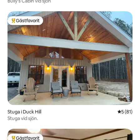
Bully's Cabin vid sjön
Gästfavorit
Populär gästfavorit
Stuga i Duck Hill
5 av 5 i g
5 (81)
Stuga vid sjön.
Gästfavorit