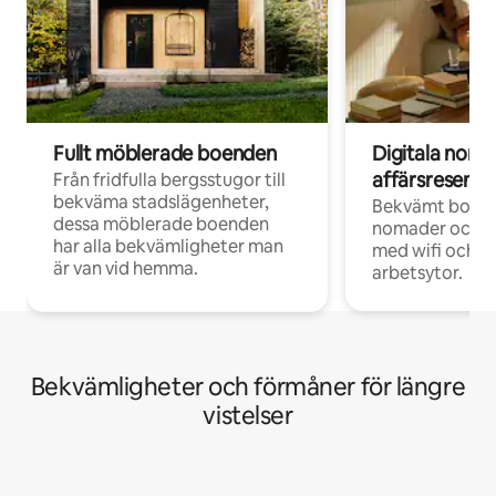
Fullt möblerade boenden
Digitala nom
affärsresenär
Från fridfulla bergsstugor till
bekväma stadslägenheter,
Bekvämt boend
dessa möblerade boenden
nomader och d
har alla bekvämligheter man
med wifi och d
är van vid hemma.
arbetsytor.
Bekvämligheter och förmåner för längre
vistelser