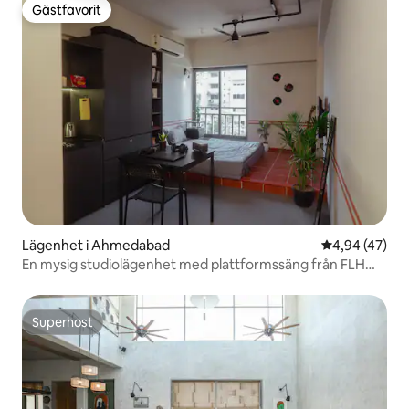
Gästfavorit
Gästfavorit
Lägenhet i Ahmedabad
4,94 av 5 i g
4,94 (47)
En mysig studiolägenhet med plattformssäng från FLH
Residences
Superhost
Superhost