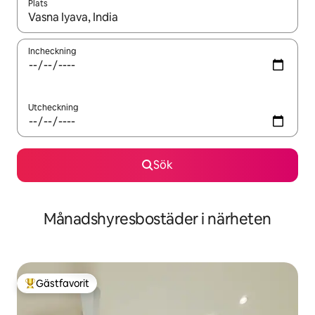
Plats
När resultaten är tillgängliga kan du navigera med upp- och ned
Incheckning
Utcheckning
Sök
Månadshyresbostäder i närheten
Gästfavorit
Populär gästfavorit