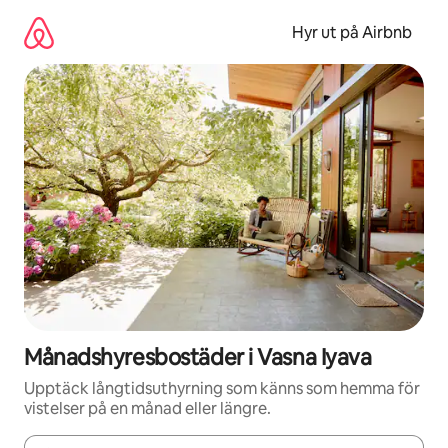
Hoppa
till
Hyr ut på Airbnb
innehåll
Månadshyresbostäder i Vasna Iyava
Upptäck långtidsuthyrning som känns som hemma för
vistelser på en månad eller längre.