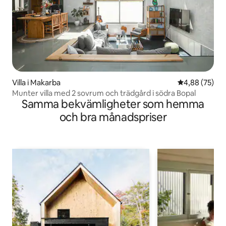
Villa i Makarba
4,88 av 5 i g
4,88 (75)
Munter villa med 2 sovrum och trädgård i södra Bopal
Samma bekvämligheter som hemma
och bra månadspriser