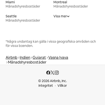
Miami
Montreal
Månadshyresbostäder
Månadshyresbostäder
Seattle
Visa mer
Månadshyresbostäder
*Några undantag kan gälla i vissa geografiska områden och
för vissa boenden.
Airbnb
Indien
Gujarat
Vasna Iyava
Månadshyresbostäder
© 2026 Airbnb, Inc.
Integritet
Villkor