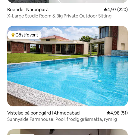
Boende i Naranpura
4,97 av 5 i ge
4,97 (220)
X-Large Studio Room & Big Private Outdoor Sitting
Gästfavorit
Populär gästfavorit
Vistelse på bondgård i Ahmedabad
4,98 av 5 i g
4,98 (51)
Sunnyside Farmhouse: Pool, frodig gräsmatta, rymlig