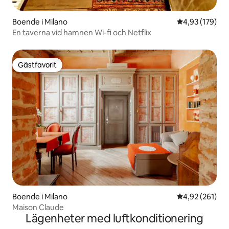
Boende i Milano
4,93 av 5 i ge
4,93 (179)
En taverna vid hamnen Wi-fi och Netflix
Gästfavorit
Gästfavorit
Boende i Milano
4,92 av 5 i ge
4,92 (261)
Maison Claude
Lägenheter med luftkonditionering