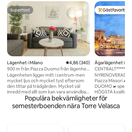
Superhost
Gästfavorit
Superhost
Populär gästfavor
Lägenhet i Milano
4,86 av 5 i genomsnittligt bety
4,86 (340)
Ägarlägenhet i Mi
900 m från Piazza Duomo från lägenhet,
CENTRALT***** E
i historiskt centrum
MILANO
Lägenheten ligger mitt i centrum men
NYRENOVERAD ÄKTA ▰ STADSKÄRNA
mycket ljus och mycket tyst eftersom
Piazza Missori ▰ my
den tittar på trädgården. Mycket väl
DUOMO ▰ specialti
inredd med allt som kan vara användbart
HÖGSTA kvalitet 
Populära bekvämligheter för
att laga mat med trevlig för en person
▰ Upp till 8 vuxna
och även för hela familjen , mycket
LUFTKONDITIONER
semesterboenden nära Torre Velasca
bekvämt med rymligt och ljust badrum.
service ▰ vår H
24 timmar Lägenheten ligger några
DYGNET RUNT! ▰ W
hundra meter från Piazza Duomo, i ett
FLEXIBEL IN- OC
bostadsområde som betjänas av många
Bagageförvaring
restauranger och barer, bagerier,
Tunnelbana > M1_