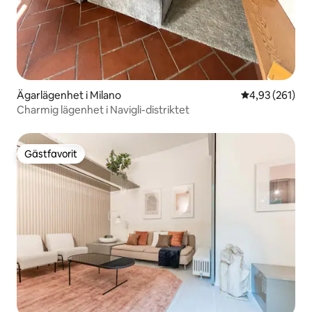
Ägarlägenhet i Milano
4,93 av 5 i ge
4,93 (261)
Charmig lägenhet i Navigli-distriktet
Gästfavorit
Gästfavorit