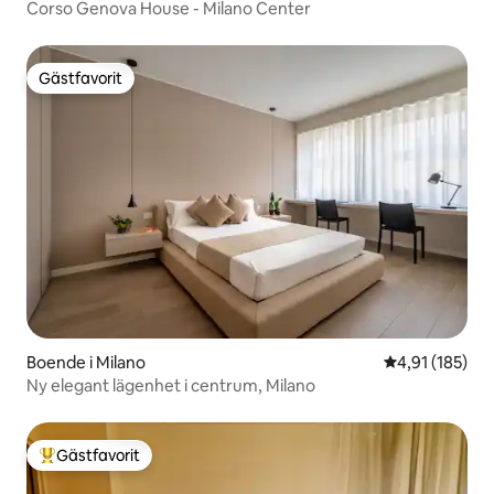
Corso Genova House - Milano Center
Gästfavorit
Gästfavorit
Boende i Milano
4,91 av 5 i ge
4,91 (185)
Ny elegant lägenhet i centrum, Milano
Gästfavorit
Populär gästfavorit