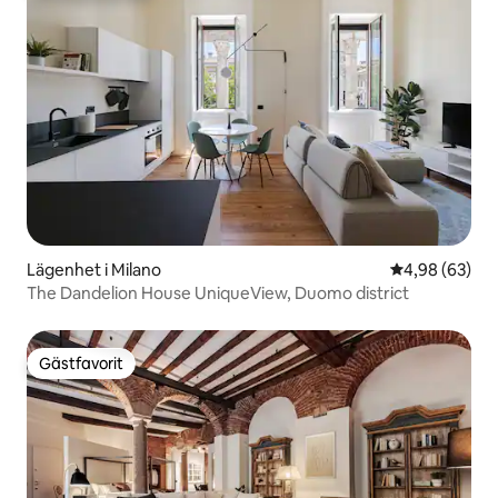
Lägenhet i Milano
4,98 av 5 i g
4,98 (63)
The Dandelion House UniqueView, Duomo district
Gästfavorit
Gästfavorit