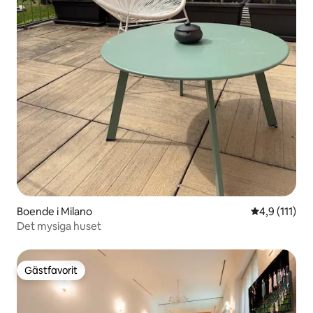
Boende i Milano
4,9 av 5 i g
4,9 (111)
Det mysiga huset
Gästfavorit
Gästfavorit