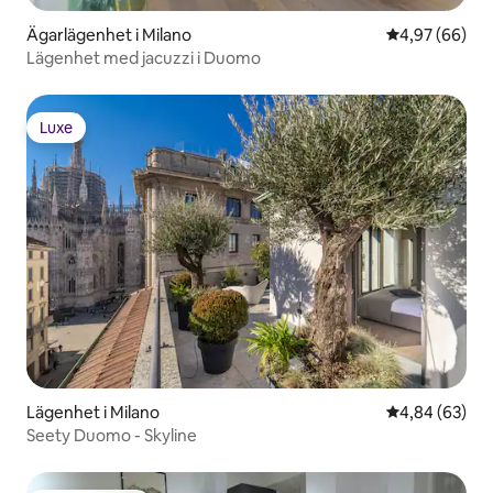
Ägarlägenhet i Milano
4,97 av 5 i g
4,97 (66)
Lägenhet med jacuzzi i Duomo
Luxe
Luxe
Lägenhet i Milano
4,84 av 5 i g
4,84 (63)
Seety Duomo - Skyline