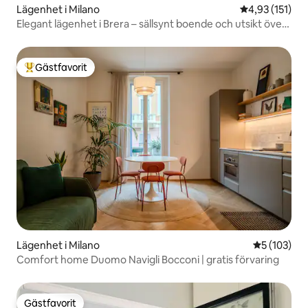
Lägenhet i Milano
4,93 av 5 i ge
4,93 (151)
Elegant lägenhet i Brera – sällsynt boende och utsikt över
staden
Gästfavorit
Populär gästfavorit
Lägenhet i Milano
5 av 5 i ge
5 (103)
Comfort home Duomo Navigli Bocconi | gratis förvaring
Gästfavorit