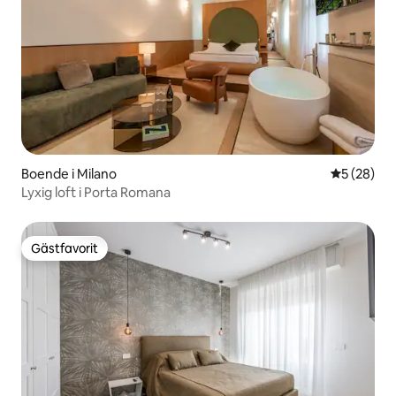
Boende i Milano
5 av 5 i g
5 (28)
Lyxig loft i Porta Romana
Gästfavorit
Gästfavorit