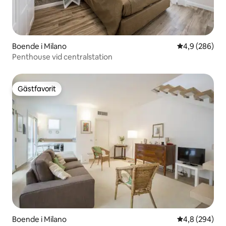
Boende i Milano
4,9 av 5 i ge
4,9 (286)
Penthouse vid centralstation
Gästfavorit
Gästfavorit
Boende i Milano
4,8 av 5 i ge
4,8 (294)