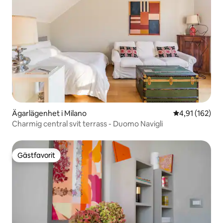
Ägarlägenhet i Milano
4,91 av 5 i ge
4,91 (162)
Charmig central svit terrass - Duomo Navigli
Gästfavorit
Gästfavorit