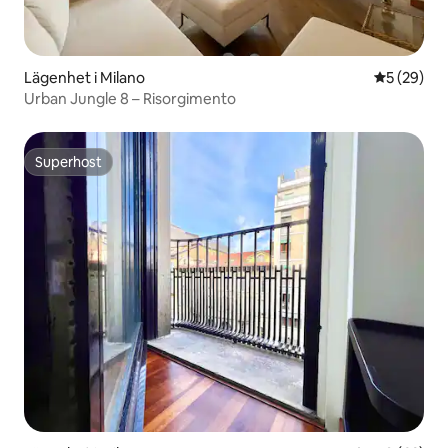
Lägenhet i Milano
5 av 5 i g
5 (29)
Urban Jungle 8 – Risorgimento
Superhost
Superhost