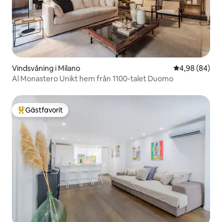
Vindsvåning i Milano
4,98 av 5 i g
4,98 (84)
Al Monastero Unikt hem från 1100-talet Duomo
Gästfavorit
Populär gästfavorit