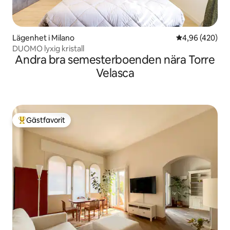
Lägenhet i Milano
4,96 av 5 i ge
4,96 (420)
DUOMO lyxig kristall
Andra bra semesterboenden nära Torre
Velasca
Gästfavorit
Populär gästfavorit