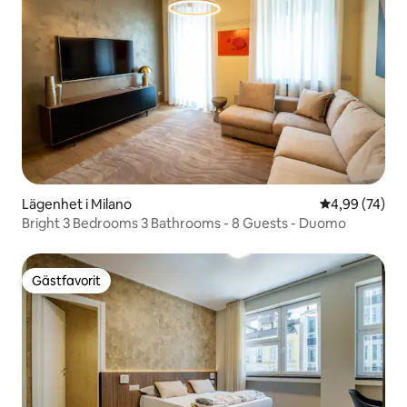
Lägenhet i Milano
4,99 av 5 i g
4,99 (74)
Bright 3 Bedrooms 3 Bathrooms - 8 Guests - Duomo
Gästfavorit
Gästfavorit