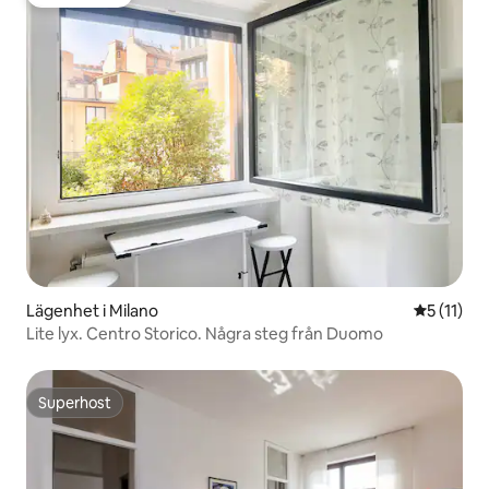
Gästfavorit
Lägenhet i Milano
5 av 5 i 
5 (11)
Lite lyx. Centro Storico. Några steg från Duomo
Superhost
Superhost