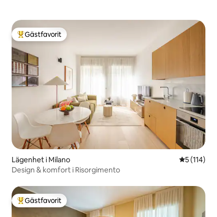
Gästfavorit
Populär gästfavorit
Lägenhet i Milano
5 av 5 i ge
5 (114)
Design & komfort i Risorgimento
Gästfavorit
Populär gästfavorit