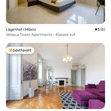
Lägenhet i Milano
5 av 5 i 
5 (6)
Velasca Tower Apartments – Klassisk svit
Gästfavorit
Populär gästfavorit