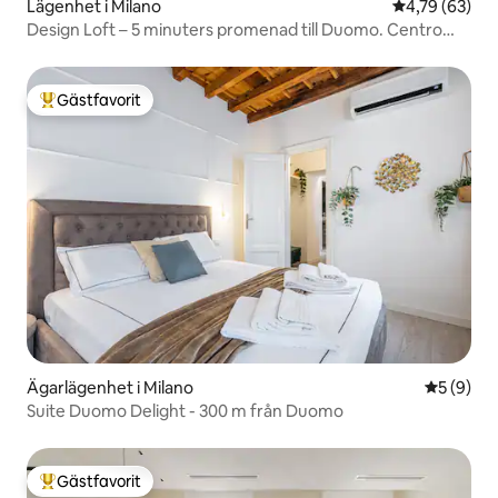
Lägenhet i Milano
4,79 av 5 i g
4,79 (63)
Design Loft – 5 minuters promenad till Duomo. Centro
Storico
Gästfavorit
Populär gästfavorit
Ägarlägenhet i Milano
5 av 5 i 
5 (9)
Suite Duomo Delight - 300 m från Duomo
Gästfavorit
Populär gästfavorit