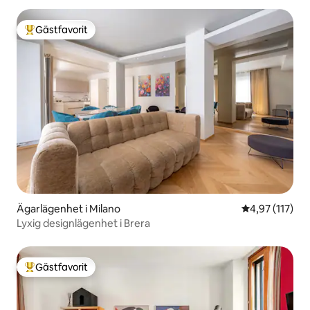
Gästfavorit
Populär gästfavorit
Ägarlägenhet i Milano
4,97 av 5 i ge
4,97 (117)
Lyxig designlägenhet i Brera
Gästfavorit
Populär gästfavorit