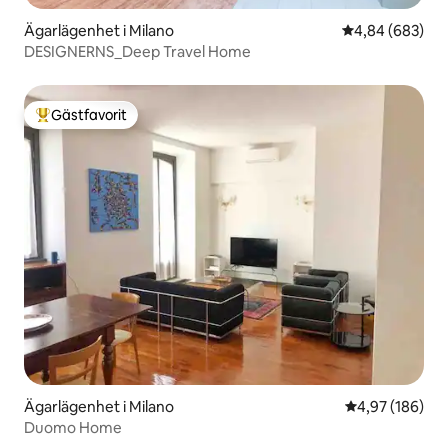
Ägarlägenhet i Milano
4,84 av 5 i ge
4,84 (683)
DESIGNERNS_Deep Travel Home
Gästfavorit
Populär gästfavorit
Ägarlägenhet i Milano
4,97 av 5 i ge
4,97 (186)
Duomo Home