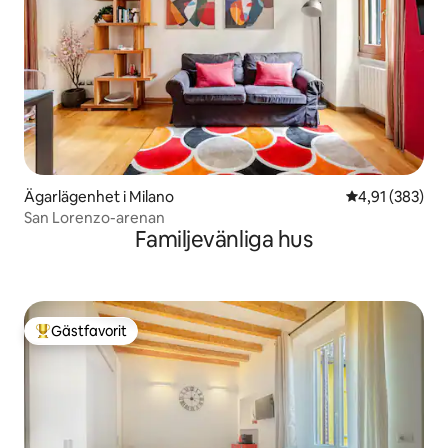
Ägarlägenhet i Milano
4,91 av 5 i ge
4,91 (383)
San Lorenzo-arenan
Familjevänliga hus
Gästfavorit
Populär gästfavorit