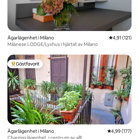
Ägarlägenhet i Milano
4,91 av 5 i g
4,91 (121)
Milanese LODGE/Lyxhus i hjärtat av Milano
Gästfavorit
Populär gästfavorit
Ägarlägenhet i Milano
4,99 av 5 i ge
4,99 (177)
Charmig lägenhet, i centrum av allt.