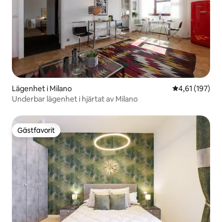
Lägenhet i Milano
4,61 av 5 i ge
4,61 (197)
Underbar lägenhet i hjärtat av Milano
Gästfavorit
Gästfavorit