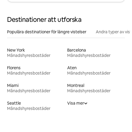
Destinationer att utforska
Populära destinationer för längre vistelser
Andra typer av vist
New York
Barcelona
Månadshyresbostäder
Månadshyresbostäder
Florens
Aten
Månadshyresbostäder
Månadshyresbostäder
Miami
Montreal
Månadshyresbostäder
Månadshyresbostäder
Seattle
Visa mer
Månadshyresbostäder