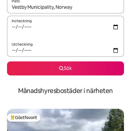
Plats
När resultaten är tillgängliga kan du navigera med upp- och ned
Incheckning
Utcheckning
Sök
Månadshyresbostäder i närheten
Gästfavorit
Populär gästfavorit