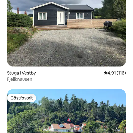
Stuga i Vestby
4,91 av 5 i g
4,91 (116)
Fjellknausen
Gästfavorit
Gästfavorit