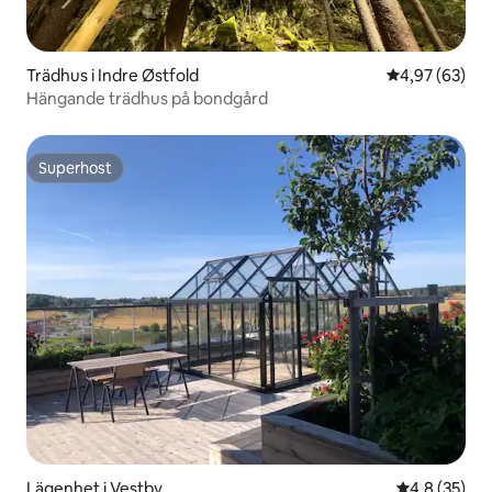
Trädhus i Indre Østfold
4,97 av 5 i g
4,97 (63)
Hängande trädhus på bondgård
Superhost
Superhost
Lägenhet i Vestby
4,8 av 5 i g
4,8 (35)