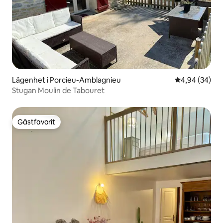
Lägenhet i Porcieu-Amblagnieu
4,94 av 5 i g
4,94 (34)
Stugan Moulin de Tabouret
Gästfavorit
Gästfavorit