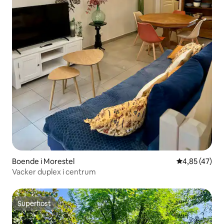
Boende i Morestel
4,85 av 5 i g
4,85 (47)
Vacker duplex i centrum
Superhost
Superhost