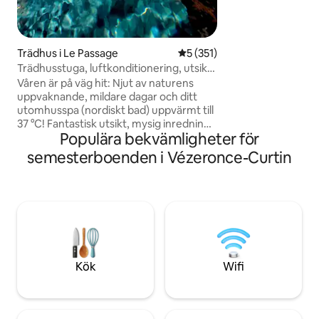
bain nordique priv
les montagnes du
Trädhus i Le Passage
5 av 5 i genomsnittligt bet
5 (351)
Trädhusstuga, luftkonditionering, utsikt,
privat varmt/kallt spa
Våren är på väg hit: Njut av naturens
uppvaknande, mildare dagar och ditt
utomhusspa (nordiskt bad) uppvärmt till
37 °C! Fantastisk utsikt, mysig inredning
Populära bekvämligheter för
med videoprojektor. Den perfekta
naturutflykten för avkoppling och att
semesterboenden i Vézeronce-Curtin
ladda upp. ✨ Ett speciellt tillfälle? Gör din
vistelse ännu bättre med vårt alternativ
”Romantisk” (kronblad, LED-ljus) eller
”Glittrande kväll” (med champagne).
Perfekt för att överraska din partner!
(Detaljer och prissättning i avsnittet
”Annat att notera” nedan 👇).
Kök
Wifi