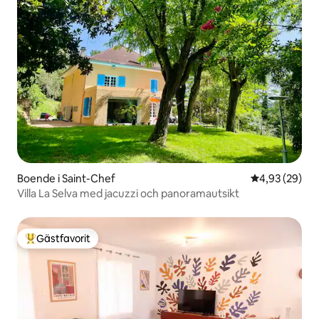
Boende i Saint-Chef
4,93 av 5 i g
4,93 (29)
Villa La Selva med jacuzzi och panoramautsikt
Gästfavorit
Populär gästfavorit