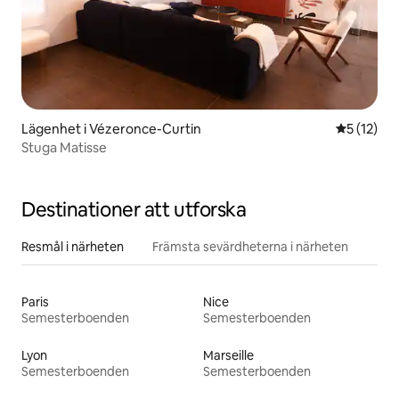
Lägenhet i Vézeronce-Curtin
5 av 5 i g
5 (12)
Stuga Matisse
Destinationer att utforska
Resmål i närheten
Främsta sevärdheterna i närheten
Paris
Nice
Semesterboenden
Semesterboenden
Lyon
Marseille
Semesterboenden
Semesterboenden