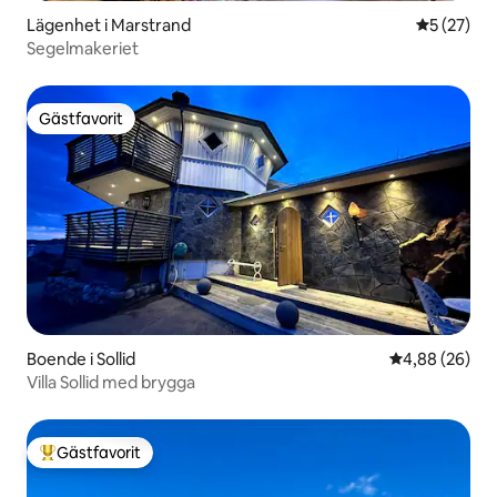
Lägenhet i Marstrand
5 av 5 i g
5 (27)
Segelmakeriet
Gästfavorit
Gästfavorit
Boende i Sollid
4,88 av 5 i g
4,88 (26)
Villa Sollid med brygga
Gästfavorit
Populär gästfavorit