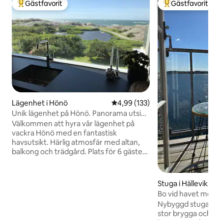
Gästfavorit
Gästfavorit
Populär gästfavorit
Populär gästfavor
Lägenhet i Hönö
4,99 av 5 i genomsnittligt bet
4,99 (133)
Unik lägenhet på Hönö. Panorama utsikt
över havet.
Välkommen att hyra vår lägenhet på
vackra Hönö med en fantastisk
havsutsikt. Härlig atmosfär med altan,
balkong och trädgård. Plats för 6 gäster,
3 sovrum. Det är bäddat och klart när du
kommer, lakan och handdukar ingår.
Badplatsen Hästen 1 min promenad bort.
Stuga i Hällevikss
5 min promenadavstånd till det trevlig
Bo vid havet med
Hönö Klåva hamnområde/centrum med
Nybyggd stuga all
restauranger och butiker. Öppet året
stor brygga och eg
runt. Parkering ingår.Laddare till elbil