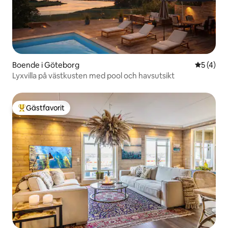
Boende i Göteborg
5 av 5 i 
5 (4)
Lyxvilla på västkusten med pool och havsutsikt
Gästfavorit
Populär gästfavorit