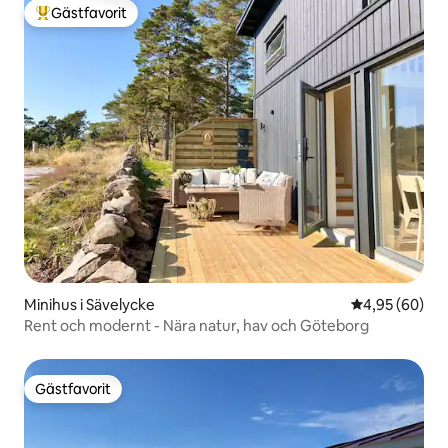
Gästfavorit
Populär gästfavorit
Minihus i Sävelycke
4,95 av 5 i g
4,95 (60)
Rent och modernt - Nära natur, hav och Göteborg
Gästfavorit
Gästfavorit