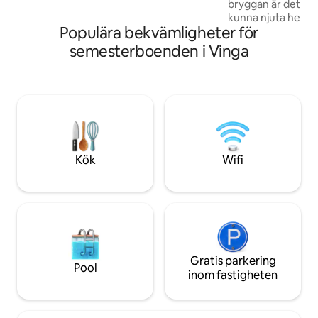
bryggan är det gjo
finns, betalning 3kr/kWh 4 cyklar finns.
kunna njuta hela d
Själv incheckning med dörrkod. Städning
Populära bekvämligheter för
solstolar, badstege
700kr,
På gångavstånd ka
semesterboenden i Vinga
padelbanor och ett spa. Stuga
öppet vardagsrum
fantastisk utsikt u
med dusch och tvä
övervåningen finn
dubbelsäng och eg
enkelsängar som gå
ett med en 120 sä
Kök
Wifi
Gratis parkering
Pool
inom fastigheten