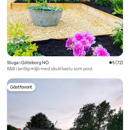
Stuga i Göteborg NO
5 av 5 i g
5 (72)
B&B i lantlig miljö med såväl bastu som pool.
Gästfavorit
Gästfavorit