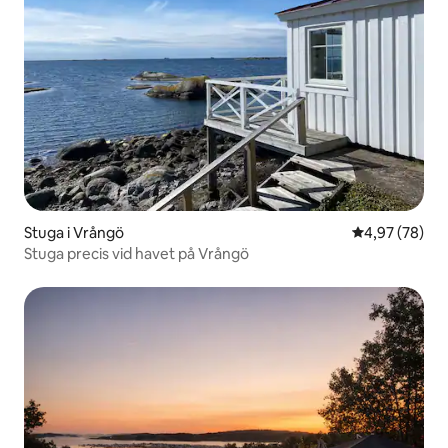
Stuga i Vrångö
4,97 av 5 i g
4,97 (78)
Stuga precis vid havet på Vrångö