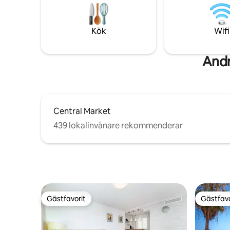
Stränderna i La Zenia och Playa Flamenca
Bars/rest
ca 5 km. La Zenia Boulevard 4,5 km.
Shopping 
Kök
Wifi
Andr
Central Market
439 lokalinvånare rekommenderar
Gästfavorit
Gästfavo
Gästfavorit
Gästfavo