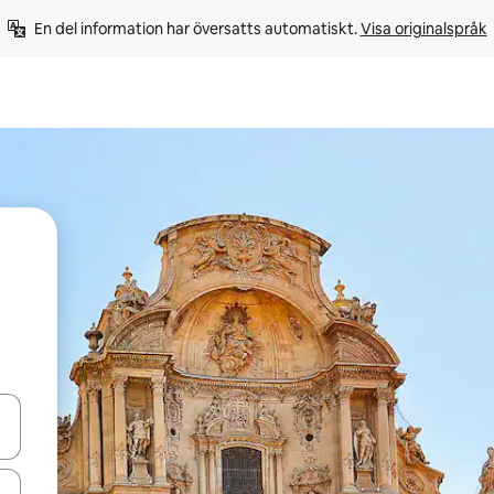
En del information har översatts automatiskt. 
Visa originalspråk
d upp- och nedåtpilarna eller utforska genom att trycka eller svepa.