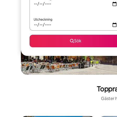
Utcheckning
Sök
Toppra
Gäster h