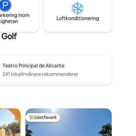
f the
och paddelbanor. NYTT: Uppvärmd pool
på begäran. Avgift 20 euro per dag. Bara
arkering inom
under de kalla månaderna.
Luftkonditionering
tigheten
 Golf
Teatro Principal de Alicante
241 lokalinvånare rekommenderar
Gästfavorit
Populär gästfavorit