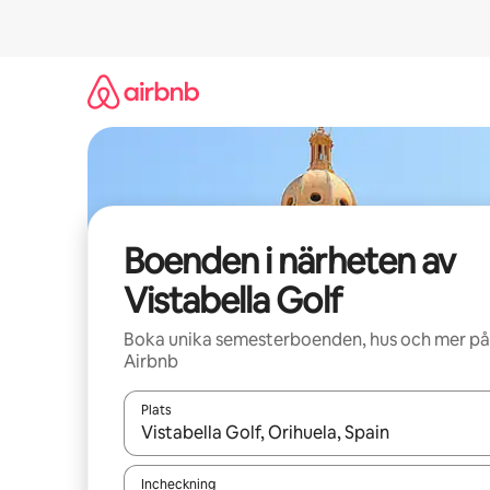
Hoppa
till
innehåll
Boenden i närheten av
Vistabella Golf
Boka unika semesterboenden, hus och mer på
Airbnb
Plats
När resultaten är tillgängliga kan du navigera me
Incheckning