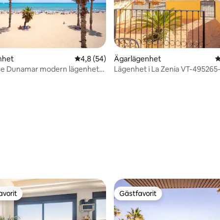
ligt betyg, 128 omdömen
nhet
4,8 av 5 i genomsnittligt betyg, 54 omdöm
4,8 (54)
Ägarlägenhet
4
se Dunamar modern lägenhet
Lägenhet i La Zenia VT-495265
ge
avorit
Gästfavorit
gästfavorit
Gästfavorit