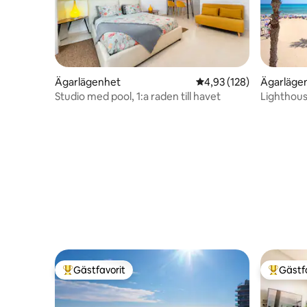
Ägarlägenhet
4,93 av 5 i genomsnitt
4,93 (128)
Ägarläge
Studio med pool, 1:a raden till havet
Lighthou
med gara
Gästfavorit
Gästf
Populär gästfavorit
Populär 