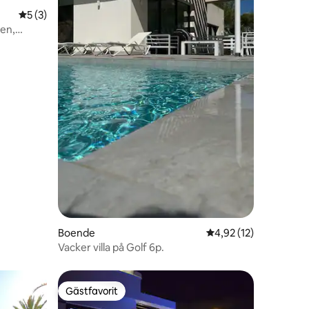
5 av 5 i genomsnittligt betyg, 3 omdömen
5 (3)
nen,
en
Boende
4,92 av 5 i genomsnit
4,92 (12)
Vacker villa på Golf 6p.
Gästfavorit
Gästfavorit