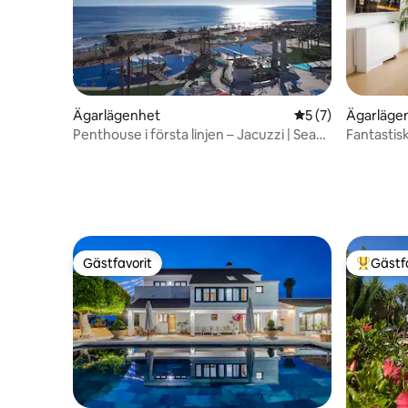
Ägarlägenhet
5 av 5 i genomsni
5 (7)
Ägarläge
Penthouse i första linjen – Jacuzzi | Sea
Fantastisk
Senses
från vågo
Gästfavorit
Gästf
Gästfavorit
Populär 