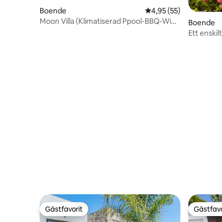
Boende
4,95 av 5 i genomsnit
4,95 (55)
Moon Villa (Klimatiserad Ppool-BBQ-Wifi-
Boende
Parkering)
Ett enski
Gästfavorit
Gästfavo
Gästfavorit
Gästfavo