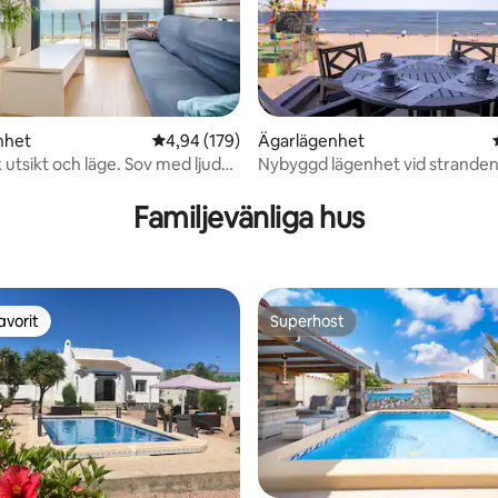
ttligt betyg, 7 omdömen
nhet
4,94 av 5 i genomsnittligt betyg, 179 omdöm
4,94 (179)
Ägarlägenhet
 utsikt och läge. Sov med ljudet
Nybyggd lägenhet vid stranden 
rna
Familjevänliga hus
avorit
Superhost
gästfavorit
Superhost