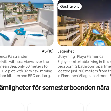
st
Gästfavorit
st
Gästfavorit
tligt betyg, 12 omdömen
5 av 5 i genomsnittligt betyg, 10 omdöm
5 (10)
Lägenhet
menca På stranden
Uthyrning i Playa Flamenca
 villa with sea views over the
Enjoy comfortable living in thi
Sea, only 50 meters to
bedroom, 2 bathroom apartme
. Big plot with 32 m2 swimming
located just 700 meters from 
door kitchen and BBQ and large
in Flamenca Village apartment & s
 golf green, so you can play golf
apartment has a fully equipped
sleeps up to
dining area, a sunny balcony an
ämligheter för semesterboenden nära V
lts and 2 kids with 3 bathrooms
roof terrace. Both bedrooms h
ommon kitchen/living room. It
wardrobes and bathrooms with
l terraces in all directions
Here you live in a resort with g
 sun or shade as you prefer.
jacuzzi, 4 pools and a lovely a
arking on plot.
There is also a small bar with lig