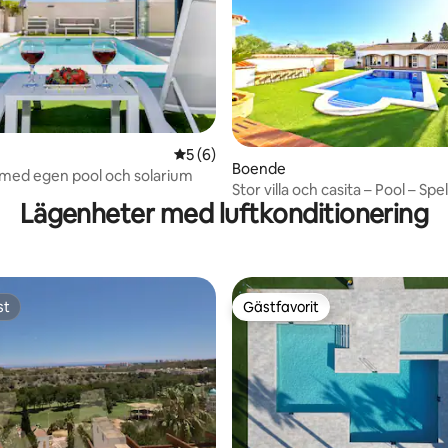
tligt betyg, 20 omdömen
5 av 5 i genomsnittligt betyg, 6 omdöm
5 (6)
Boende
la med egen pool och solarium
Stor villa och casita – Pool – Sp
Lägenheter med luftkonditionering
(PMT28)
st
Gästfavorit
st
Gästfavorit