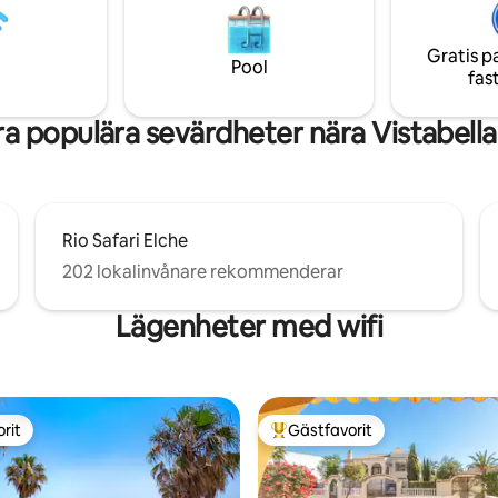
aurants just next doors.
refreshments located by one o
just minutes away by car.
pools. Wi-Fi is available.
Gratis p
Pool
fas
a populära sevärdheter nära Vistabella
Rio Safari Elche
202 lokalinvånare rekommenderar
Lägenheter med wifi
rit
Gästfavorit
rit
Populär gästfavorit