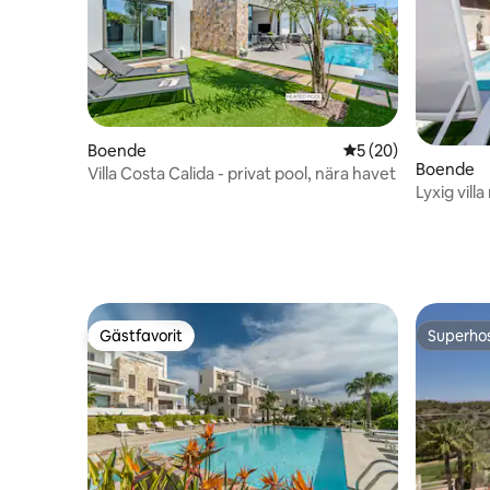
Boende
5 av 5 i genomsnit
5 (20)
Boende
Villa Costa Calida - privat pool, nära havet
Lyxig vil
Gästfavorit
Superho
Gästfavorit
Superho