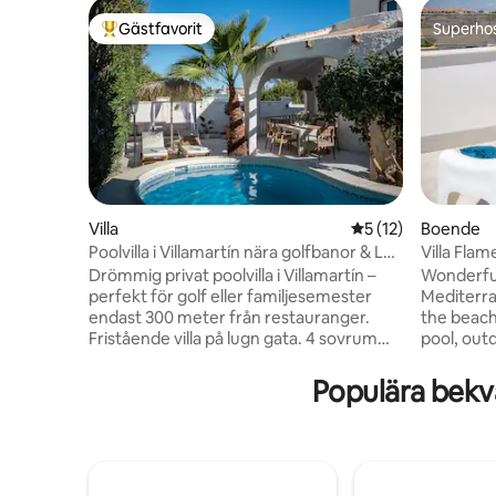
Gästfavorit
Superho
Populär gästfavorit
Superho
Villa
5 av 5 i genomsnit
5 (12)
Boende
Poolvilla i Villamartín nära golfbanor & La
Villa Fla
Zenia
Drömmig privat poolvilla i Villamartín –
Wonderful
perfekt för golf eller familjesemester
Mediterranean 
endast 300 meter från restauranger.
the beach
Fristående villa på lugn gata. 4 sovrum
pool, out
och 2 badrum gör huset idealiskt för par,
artificial
familjer eller golfresor med vänner. Njut
in the garden. The house 
Populära bekv
av egen pool och lummig trädgård–
max 4 adu
samtidigt som ni har restauranger, barer
and one c
och Centro Comercial La Fuente endast
has severa
4 minuters promenad bort. Flera
providing
populära golfbanor inom 5 minuter.
Outdoor p