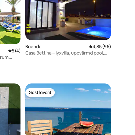
en
Boende
4,85 av 5 i genomsnit
4,85 (96)
5 av 5 i genomsnittligt betyg, 4 omdömen
5 (4)
Casa Bettina – lyxvilla, uppvärmd pool,
elrum
Int. TV
Gästfavorit
Gästfavorit