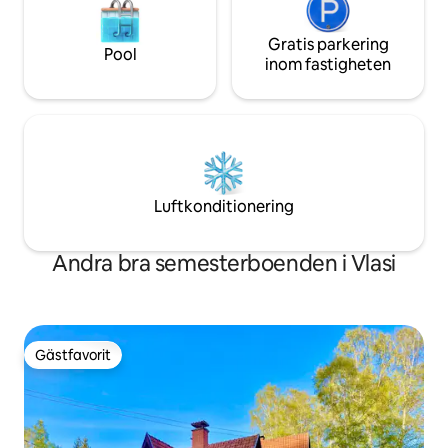
Gratis parkering
Pool
inom fastigheten
Luftkonditionering
Andra bra semesterboenden i Vlasi
Gästfavorit
Gästfavorit