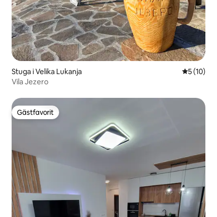
Stuga i Velika Lukanja
5 av 5 i g
5 (10)
Vila Jezero
Gästfavorit
Gästfavorit