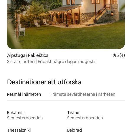
Alpstuga i Pakleštica
5 av 5 i 
5 (4)
Sista minuten | Endast några dagar i augusti
Destinationer att utforska
Resmål i närheten
Främsta sevärdheterna i närheten
Bukarest
Tiranë
Semesterboenden
Semesterboenden
Thessaloníki
Belgrad