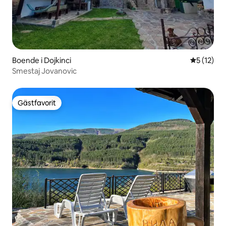
Boende i Dojkinci
5 av 5 i g
5 (12)
Smestaj Jovanovic
Gästfavorit
Gästfavorit