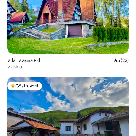
Villa i Vlasina Rid
5 av 5 i g
5 (22)
Vlasina
Gästfavorit
Populär gästfavorit