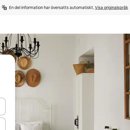
En del information har översatts automatiskt. 
Visa originalspråk
d upp- och nedåtpilarna eller utforska genom att trycka eller svepa.