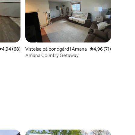
4,94 av 5 i genomsnittligt betyg, 68 omdömen
4,94 (68)
Vistelse på bondgård i Amana
4,96 av 5 i genomsnit
4,96 (71)
Amana Country Getaway
en