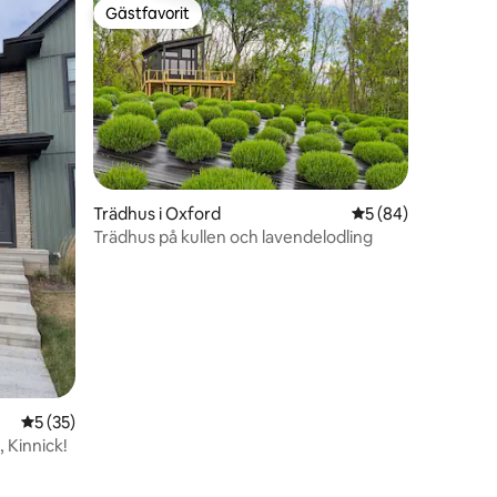
Gästfavorit
Gästfavorit
Trädhus i Oxford
5 av 5 i genomsnit
5 (84)
Trädhus på kullen och lavendelodling
en
5 av 5 i genomsnittligt betyg, 35 omdömen
5 (35)
 Kinnick!