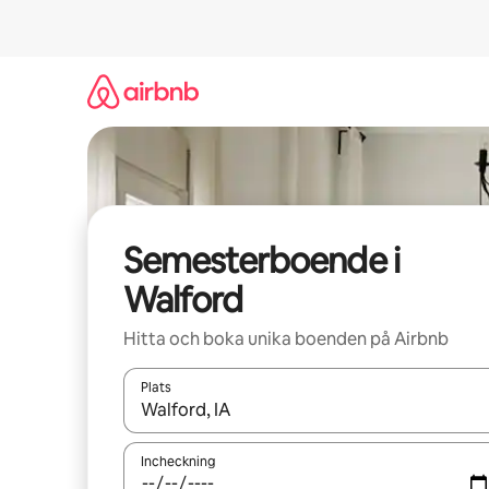
Hoppa
till
innehåll
Semesterboende i
Walford
Hitta och boka unika boenden på Airbnb
Plats
När resultaten är tillgängliga kan du navigera me
Incheckning