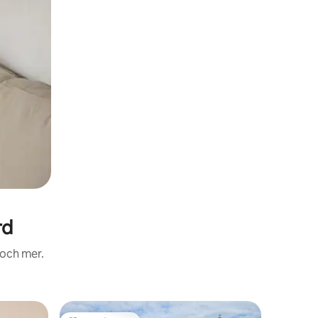
rd
 och mer.
Vistelse 