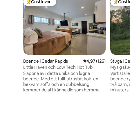
Gästfavorit
Gästf
Populär gästfavorit
Populär 
Boende i Cedar Rapids
4,97 av 5 i genomsnitt
4,97 (126)
Stuga i C
Little Haven och Low Tech Hot Tub
Mysig stu
Slappna av i detta unika och lugna
Vårt ställe lig
boende. Med ett fullt utrustat kök, en
boende r
bekväm soffa och en dubbelsäng
två barn, m
kommer du att känna dig som hemma på
minuters b
nolltid. Strax utanför kan du njuta av en
stan. New
låg teknisk fyllning och dränera jetless
5 minuter
bubbelpool i alla väder! Tillgång till ett
cykel. Cyk
gemensamt gym kompletterar det. Det
huset och 
är bara några minuter från centrum
njuta av d
Cedar Rapids, Czech Village, Newbo
detta hel
District, Kirkwood, och precis utanför
på 500 kvm