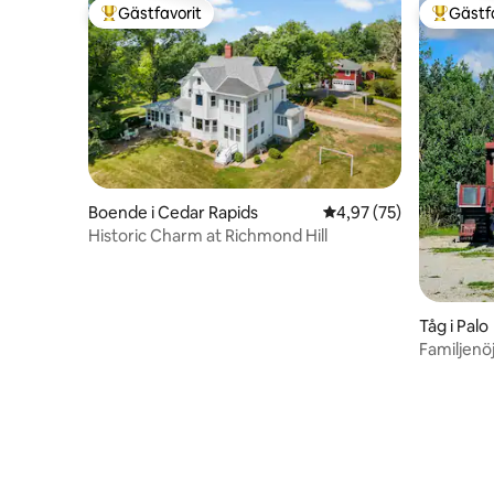
Gästfavorit
Gästf
Populär gästfavorit
Populär 
Boende i Cedar Rapids
4,97 av 5 i genomsnit
4,97 (75)
Historic Charm at Richmond Hill
Tåg i Palo
Familjenö
vagong!