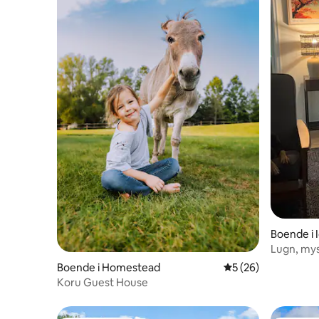
Boende i 
Lugn, mysi
Boende i Homestead
5 av 5 i genomsnit
5 (26)
Koru Guest House