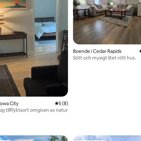
Boende i Cedar Rapids
Sött och mysigt litet rött hus.
Iowa City
5 av 5 i genomsnittligt betyg, 8 omdöm
5 (8)
g tillflyktsort omgiven av natur
tligt betyg, 26 omdömen