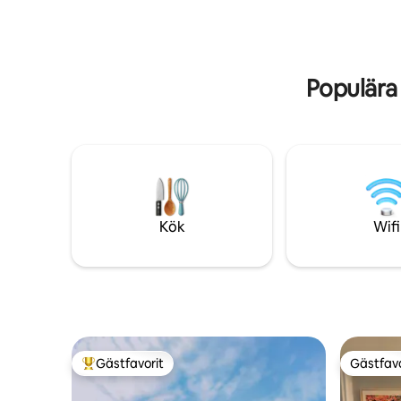
Interstate 380. Nära massor av bra
finns en e
restauranger och rolig underhållning, allt
avkoppland
medan du är i ett lugnt och fridfullt
stanna h
grannskap.
Populära
Kök
Wifi
Gästfavorit
Gästfavo
Populär gästfavorit
Gästfavo