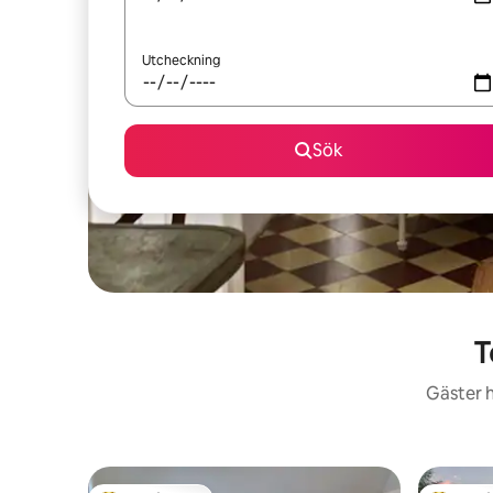
Utcheckning
Sök
T
Gäster h