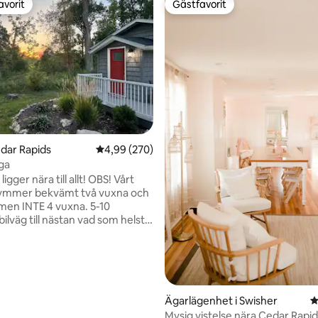
avorit
Gästfavorit
gästfavorit
Gästfavorit
ligt betyg, 126 omdömen
edar Rapids
4,99 av 5 i genomsnittligt betyg, 270 omdöm
4,99 (270)
ga
ger nära till allt! OBS! Vårt
ymmer bekvämt två vuxna och
en INTE 4 vuxna. 5-10
ilväg till nästan vad som helst i
bo District och centrum ligger
 med bil och 15 minuter med
elvägen ligger 1/2 mile från
är lättillgänglig. Du kommer att
et lugna skogsklädda läget för
t renoverade "mysiga" boende
Ägarlägenhet i Swisher
4
. Stuga med ett sovrum. Det
Mysig vistelse nära Cedar Rapids