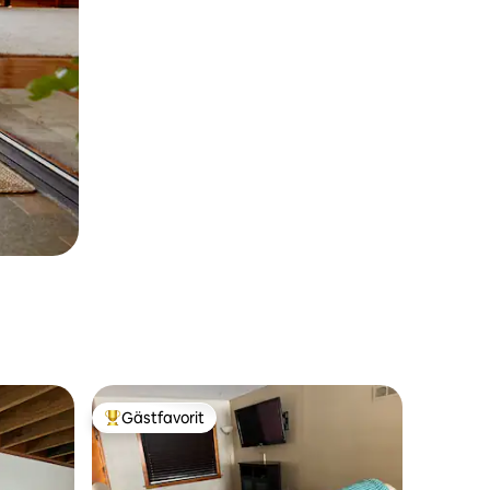
Gästfavorit
Populär gästfavorit