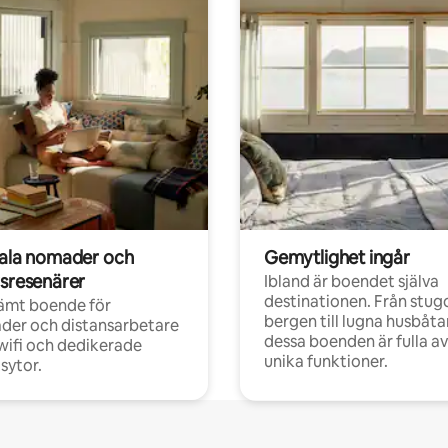
tala nomader och
Gemytlighet ingår
rsresenärer
Ibland är boendet själva
destinationen. Från stugo
ämt boende för
bergen till lugna husbåtar
der och distansarbetare
dessa boenden är fulla av
ifi och dedikerade
unika funktioner.
sytor.