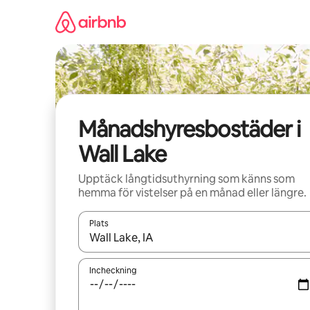
Hoppa
till
innehåll
Månadshyresbostäder i
Wall Lake
Upptäck långtidsuthyrning som känns som
hemma för vistelser på en månad eller längre.
Plats
När resultaten är tillgängliga kan du navigera me
Incheckning