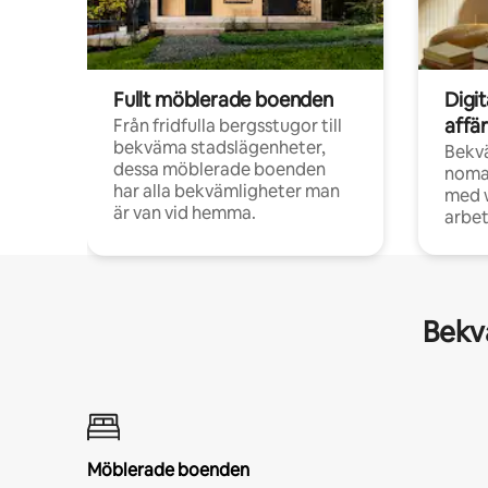
Fullt möblerade boenden
Digi
affä
Från fridfulla bergsstugor till
bekväma stadslägenheter,
Bekv
dessa möblerade boenden
noma
har alla bekvämligheter man
med w
är van vid hemma.
arbet
Bekvä
Möblerade boenden