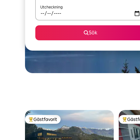
Utcheckning
Sök
Gästfavorit
Gästf
Populär gästfavorit
Populär 