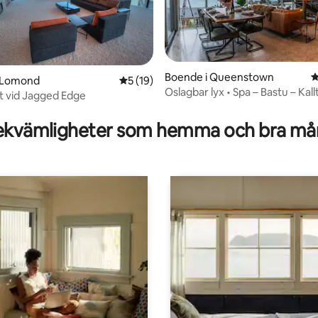
tligt betyg, 30 omdömen
Boende i Queenstown
4
en Lomond
5 av 5 i genomsnittligt betyg, 19 omdöm
5 (19)
Oslagbar lyx • Spa – Bastu – Kal
t vid Jagged Edge
kvämligheter som hemma och bra mån