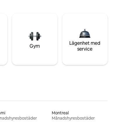
Lägenhet med
Gym
service
ami
Montreal
nadshyresbostäder
Månadshyresbostäder