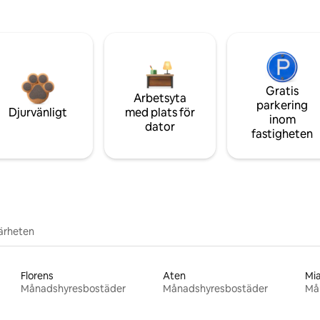
Gratis
Arbetsyta
parkering
Djurvänligt
med plats för
inom
dator
fastigheten
närheten
Florens
Aten
Mi
Månadshyresbostäder
Månadshyresbostäder
Må