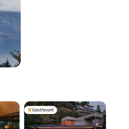
Gästfavorit
Populär gästfavorit