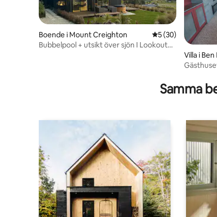
Boende i Mount Creighton
5 av 5 i genomsnit
5 (30)
Bubbelpool + utsikt över sjön I Lookout
Lodge, Queenstown
Villa i B
Gästhuse
Samma be