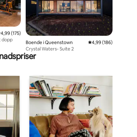
,99 av 5 i genomsnittligt betyg, 175 omdömen
4,99 (175)
en
lt dopp
Boende i Queenstown
4,99 av 5 i genomsnitt
4,99 (186)
Crystal Waters- Suite 2
adspriser