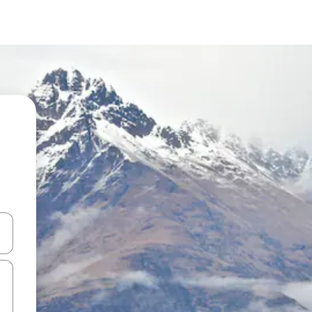
d upp- och nedåtpilarna eller utforska genom att trycka eller svepa.