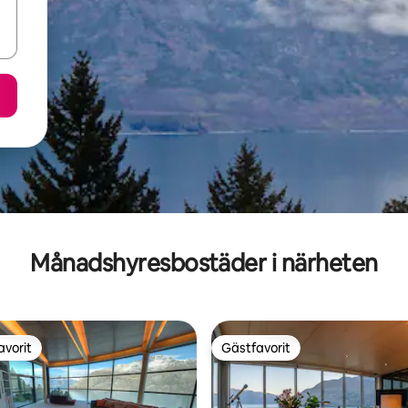
Månadshyresbostäder i närheten
avorit
Gästfavorit
gästfavorit
Gästfavorit