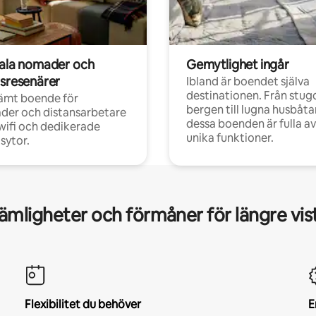
tala nomader och
Gemytlighet ingår
rsresenärer
Ibland är boendet själva
destinationen. Från stugo
ämt boende för
bergen till lugna husbåtar
der och distansarbetare
dessa boenden är fulla av
ifi och dedikerade
unika funktioner.
sytor.
mligheter och förmåner för längre vis
Flexibilitet du behöver
E