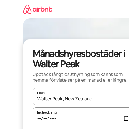
Hoppa
till
innehåll
Månadshyresbostäder i
Walter Peak
Upptäck långtidsuthyrning som känns som
hemma för vistelser på en månad eller längre.
Plats
När resultaten är tillgängliga kan du navigera me
Incheckning