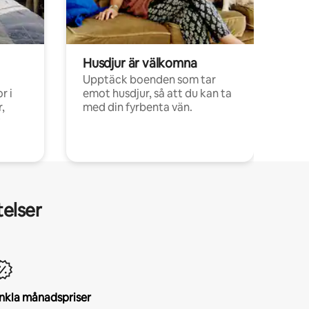
Husdjur är välkomna
Upptäck boenden som tar
r i
emot husdjur, så att du kan ta
,
med din fyrbenta vän.
telser
nkla månadspriser