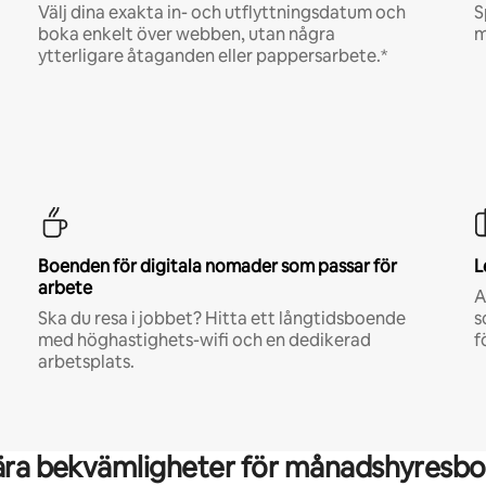
Välj dina exakta in- och utflyttningsdatum och
S
boka enkelt över webben, utan några
m
ytterligare åtaganden eller pappersarbete.*
Boenden för digitala nomader som passar för
L
arbete
A
Ska du resa i jobbet? Hitta ett långtidsboende
s
med höghastighets-wifi och en dedikerad
f
arbetsplats.
ära bekvämligheter för månadshyresbo