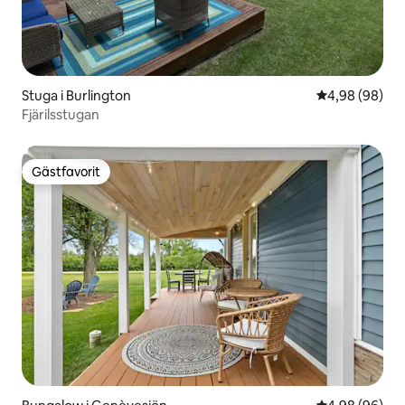
Stuga i Burlington
4,98 av 5 i g
4,98 (98)
Fjärilsstugan
Gästfavorit
Gästfavorit