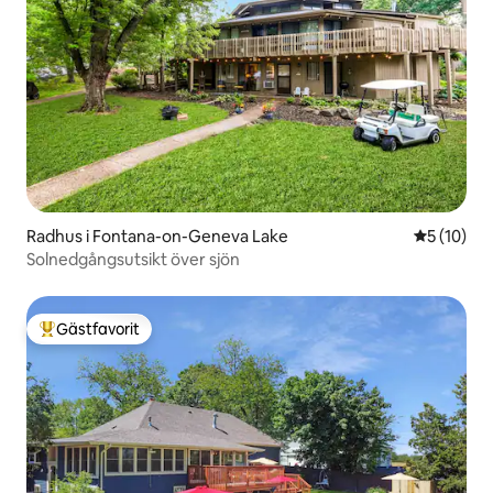
Radhus i Fontana-on-Geneva Lake
5 av 5 i g
5 (10)
Solnedgångsutsikt över sjön
Gästfavorit
Populär gästfavorit