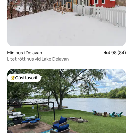
Minihus i Delavan
4,98 av 5 i g
4,98 (84)
Litet rött hus vid Lake Delavan
Gästfavorit
Populär gästfavorit