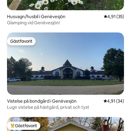
Husvagn/husbil i Genèvesjön
4,91 av 5 i g
4,91 (35)
Glamping vid Genèvesjön!
Gästfavorit
Gästfavorit
Vistelse på bondgård i Genèvesjön
4,91 av 5 i g
4,91 (34)
Lugn vistelse på hästgård, privat och tyst
Gästfavorit
Populär gästfavorit