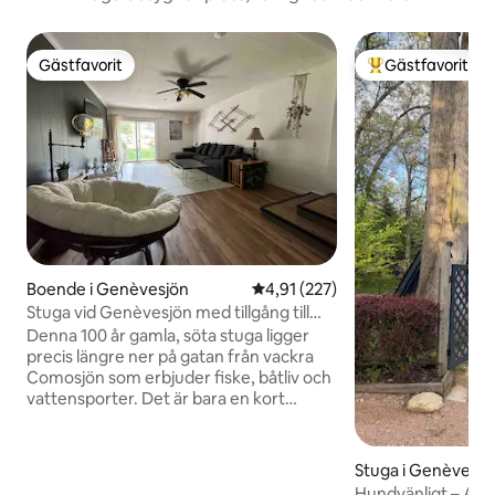
Gästfavorit
Gästfavorit
Gästfavorit
Populär gästfavor
Boende i Genèvesjön
4,91 av 5 i genomsnittligt bet
4,91 (227)
Stuga vid Genèvesjön med tillgång till
privat strand
Denna 100 år gamla, söta stuga ligger
precis längre ner på gatan från vackra
Comosjön som erbjuder fiske, båtliv och
vattensporter. Det är bara en kort
bilresa till Genèvesjön och allt den har att
erbjuda med sin vackra sjö, shopping,
historiska byggnader och utsökta
Stuga i Genèvesjö
restauranger. Tillsammans med huset
Hundvänligt – A-r