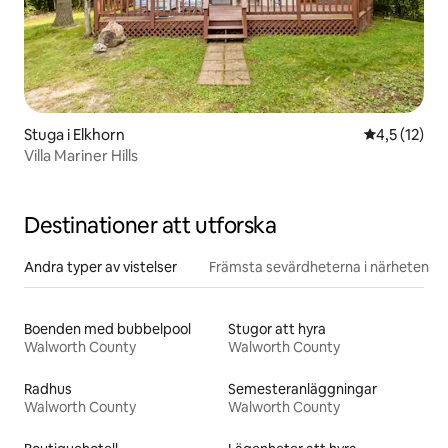
Stuga i Elkhorn
4,5 av 5 i 
4,5 (12)
Villa Mariner Hills
Destinationer att utforska
Andra typer av vistelser
Främsta sevärdheterna i närheten
Boenden med bubbelpool
Stugor att hyra
Walworth County
Walworth County
Radhus
Semesteranläggningar
Walworth County
Walworth County