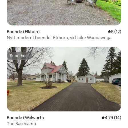
Boende i Elkhorn
5 av 5 i g
5 (12)
Nytt modernt boende i Elkhorn, vid Lake Wandawega
Superhost
Superhost
Boende i Walworth
4,79 av 5 i g
4,79 (14)
The Basecamp