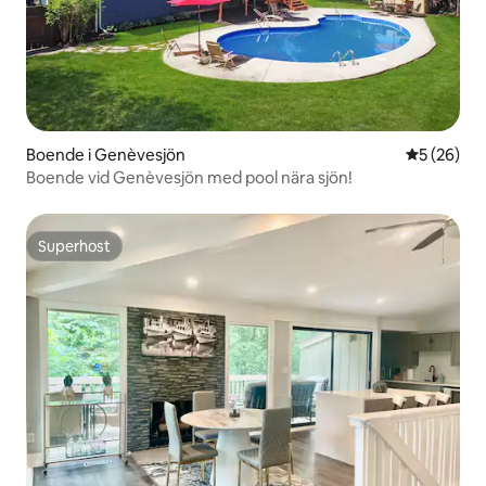
Boende i Genèvesjön
5 av 5 i g
5 (26)
Boende vid Genèvesjön med pool nära sjön!
Superhost
Superhost