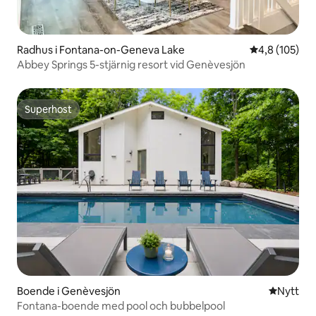
Radhus i Fontana-on-Geneva Lake
4,8 av 5 i ge
4,8 (105)
Abbey Springs 5-stjärnig resort vid Genèvesjön
Superhost
Superhost
Boende i Genèvesjön
Nytt ställ
Nytt
Fontana-boende med pool och bubbelpool