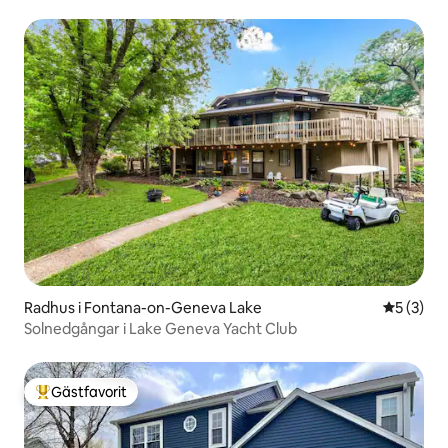
Radhus i Fontana-on-Geneva Lake
5 av 5 i 
5 (3)
Solnedgångar i Lake Geneva Yacht Club
Gästfavorit
Populär gästfavorit