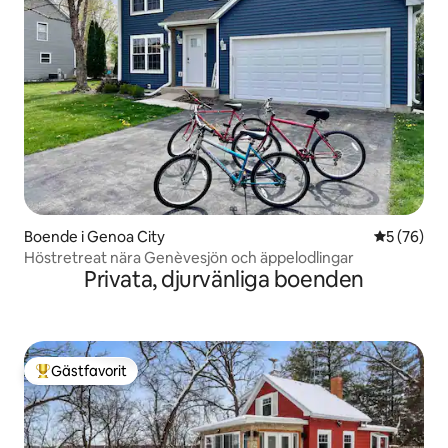
Boende i Genoa City
5 av 5 i g
5 (76)
Höstretreat nära Genèvesjön och äppelodlingar
Privata, djurvänliga boenden
Gästfavorit
Populär gästfavorit