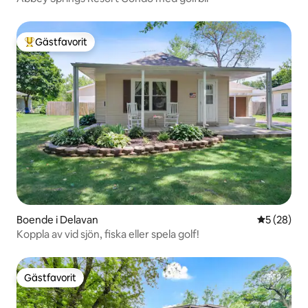
Gästfavorit
Populär gästfavorit
Boende i Delavan
5 av 5 i g
5 (28)
Koppla av vid sjön, fiska eller spela golf!
Gästfavorit
Gästfavorit