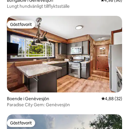
Bungalow i Genèvesjön
4,98 av 5 i g
4,98 (96)
Lungt hundvänligt tillflyktsställe
Gästfavorit
Gästfavorit
Boende i Genèvesjön
4,88 av 5 i g
4,88 (32)
Paradise City Gem: Genèvesjön
Gästfavorit
Gästfavorit