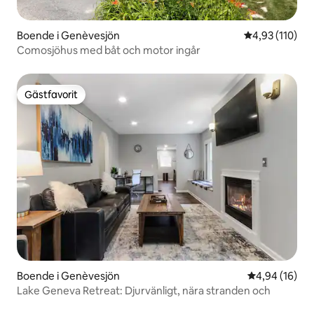
Boende i Genèvesjön
4,93 av 5 i ge
4,93 (110)
Comosjöhus med båt och motor ingår
Gästfavorit
Gästfavorit
Boende i Genèvesjön
4,94 av 5 i g
4,94 (16)
Lake Geneva Retreat: Djurvänligt, nära stranden och