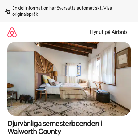
Hoppa
En del information har översatts automatiskt. 
Visa 
till
originalspråk
innehåll
Hyr ut på Airbnb
Djurvänliga semesterboenden i
Walworth County