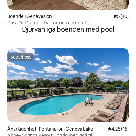
Boende i Genèvesjön
5 av 5 i g
5 (40)
Casa Del Como – Där kul och natur möts
Djurvänliga boenden med pool
Superhost
Superhost
Ägarlägenhet i Fontana-on-Geneva Lake
4,25 av 5 i g
4,25 (16)
Abbey Springs Resort Condo med golfbil