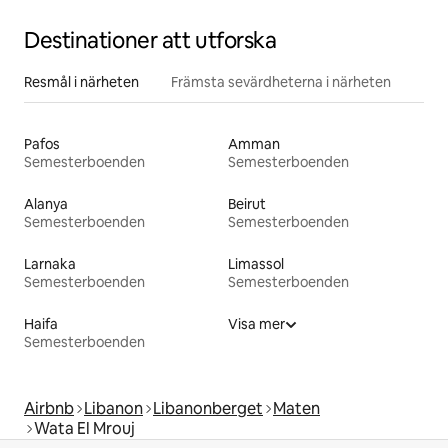
Destinationer att utforska
Resmål i närheten
Främsta sevärdheterna i närheten
Pafos
Amman
Semesterboenden
Semesterboenden
Alanya
Beirut
Semesterboenden
Semesterboenden
Larnaka
Limassol
Semesterboenden
Semesterboenden
Haifa
Visa mer
Semesterboenden
Airbnb
Libanon
Libanonberget
Maten
Wata El Mrouj