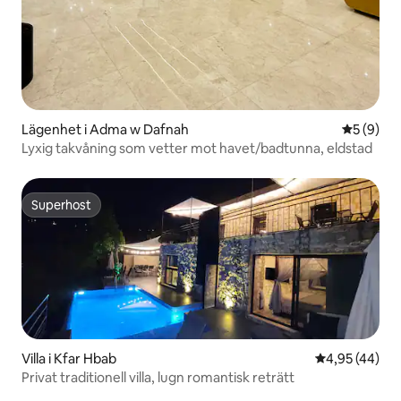
Lägenhet i Adma w Dafnah
5 av 5 i 
5 (9)
Lyxig takvåning som vetter mot havet/badtunna, eldstad
Superhost
Superhost
Villa i Kfar Hbab
4,95 av 5 i g
4,95 (44)
Privat traditionell villa, lugn romantisk reträtt