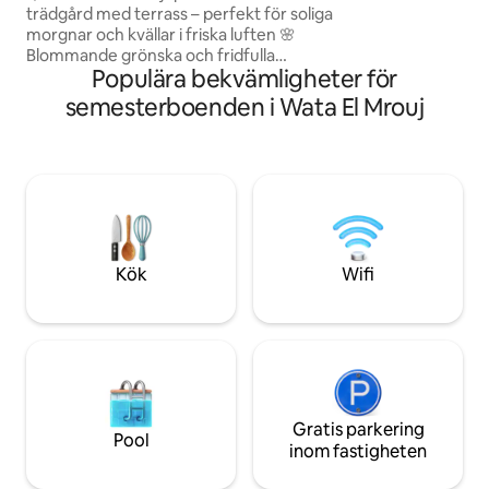
trädgård med terrass – perfekt för soliga
fiberoptisk wifi, 
morgnar och kvällar i friska luften 🌸
tvättstuga, vilket g
Blommande grönska och fridfulla
längre vistelser s
Populära bekvämligheter för
bergsvibbar 📍 15 minuter från Beirut, 5
minuter från Broumanas kaféer 🍃 Lugn
semesterboenden i Wata El Mrouj
och avskild tillflyktsort omgiven av
naturen 🍽️ Fullt utrustat kök för
avslappnade måltider hemma 🛏️ Mysigt
sovrum med mjuka sängkläder och
naturligt ljus 📺 Netflix och Shahid för
mysiga kvällar inomhus 🚗Enkel åtkomst
till parkering ✨ Perfekt för par, ensamma
resenärer eller en lugn vårsemester
Kök
Wifi
Gratis parkering
Pool
inom fastigheten