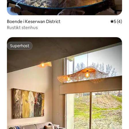
Boende i Keserwan District
5 av 5 i 
5 (4)
Rustikt stenhus
Superhost
Superhost