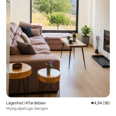
Lägenhet i Kfardebian
4,94 av 5 i g
4,94 (36)
Mysig alpstuga i bergen