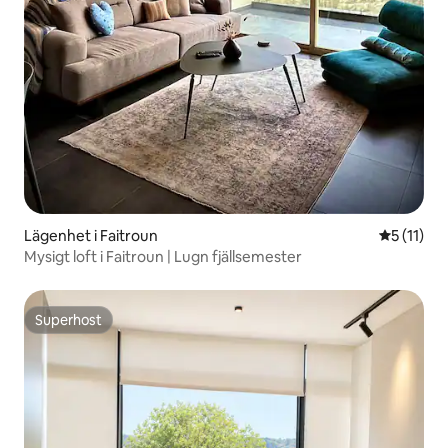
Lägenhet i Faitroun
5 av 5 i 
5 (11)
Mysigt loft i Faitroun | Lugn fjällsemester
Superhost
Superhost