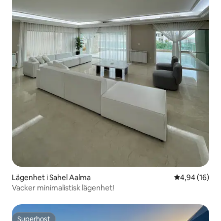
Lägenhet i Sahel Aalma
4,94 av 5 i g
4,94 (16)
Vacker minimalistisk lägenhet!
Superhost