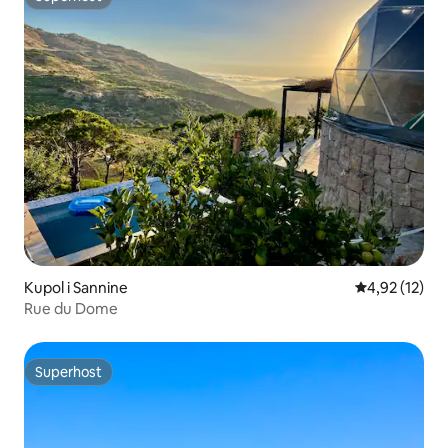
Superhost
Kupol i Sannine
4,92 av 5 i g
4,92 (12)
Rue du Dome
Superhost
Superhost