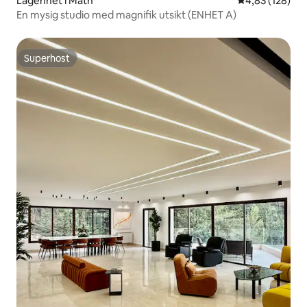
Lägenhet i Matn
4,83 av 5 i ge
4,83 (128)
En mysig studio med magnifik utsikt (ENHET A)
Superhost
Superhost