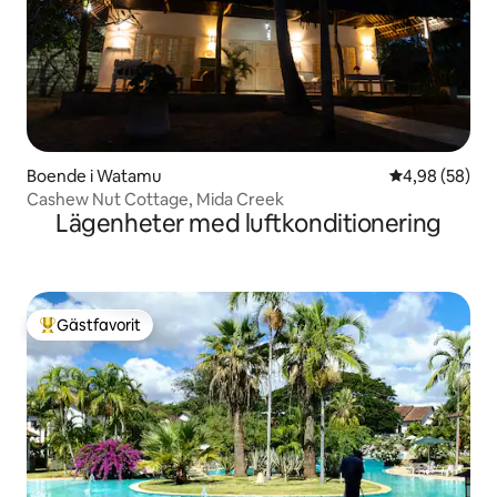
Boende i Watamu
4,98 av 5 i g
4,98 (58)
Cashew Nut Cottage, Mida Creek
Lägenheter med luftkonditionering
Gästfavorit
Populär gästfavorit