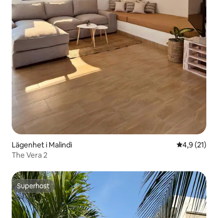
Lägenhet i Malindi
4,9 av 5 i g
4,9 (21)
The Vera 2
Superhost
Superhost