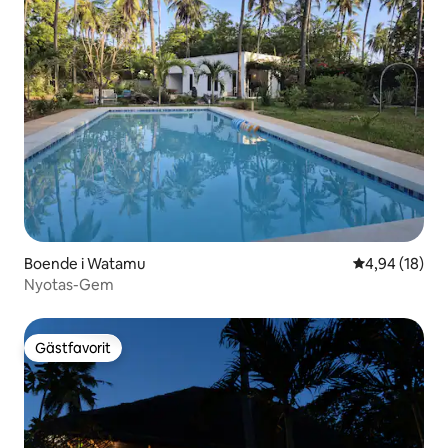
Boende i Watamu
4,94 av 5 i g
4,94 (18)
Nyotas-Gem
Gästfavorit
Gästfavorit