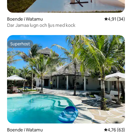
Boende i Watamu
4,91 av 5 i g
4,91 (34)
Dar Jamaa lugn och ljus med kock
Superhost
Superhost
Boende i Watamu
4,76 av 5 i g
4,76 (63)