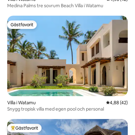
Medina Palms tre sovrum Beach Villa i Watamu
Gästfavorit
Gästfavorit
Villa i Watamu
4,88 av 5 i g
4,88 (42)
Snygg tropisk villa med egen pool och personal
Gästfavorit
Populär gästfavorit