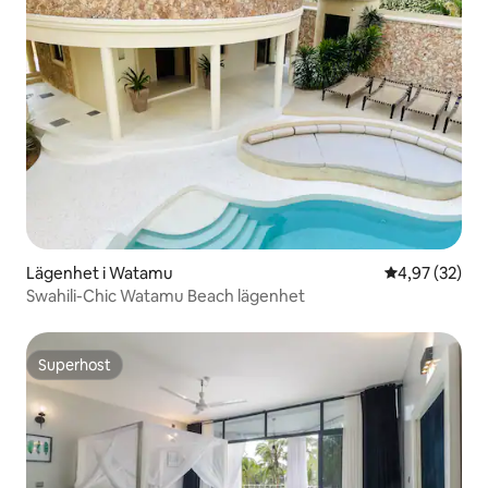
Lägenhet i Watamu
4,97 av 5 i g
4,97 (32)
Swahili-Chic Watamu Beach lägenhet
Superhost
Superhost