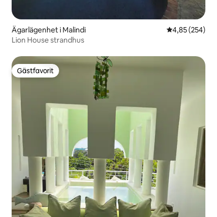
Ägarlägenhet i Malindi
4,85 av 5 i ge
4,85 (254)
Lion House strandhus
Gästfavorit
Gästfavorit