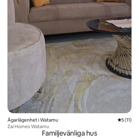
Ägarlägenhet i Watamu
5 av 5 i 
5 (11)
Zai Homes Watamu
Familjevänliga hus