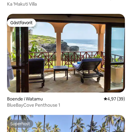
Ka 'Makuti Villa
Gästfavorit
Gästfavorit
Boende i Watamu
4,97 av 5 i g
4,97 (39)
BlueBayCove Penthouse 1
Superhost
Superhost