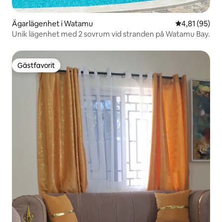
Ägarlägenhet i Watamu
4,81 av 5 i g
4,81 (95)
Unik lägenhet med 2 sovrum vid stranden på Watamu Bay.
Gästfavorit
Gästfavorit