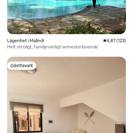
Lägenhet i Malindi
4,87 av 5 i ge
4,87 (123)
Helt otroligt, familjevänligt semesterboende
Gästfavorit
Gästfavorit