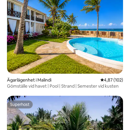
Ägarlägenhet i Malindi
4,87 av 5 i ge
4,87 (102)
Gömställe vid havet | Pool | Strand | Semester vid kusten
Superhost
Superhost