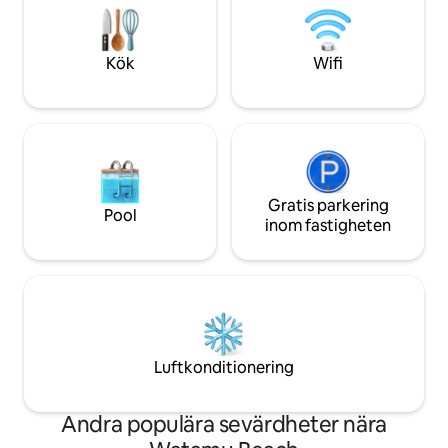
påfrestningarna från strömmen i
minuters bilresa 
Watamu bör påverka dig mindre. Vi
solnedgångar och 
tillhandahåller schampo, balsam,
Ken Snake Farm – 
Kök
Wifi
duschtvål, handtvål och body lotion.
Watamu Golf- och
Sänglinne tillhandahålls, poolhanddukar
tillgängliga
Gratis parkering
Pool
inom fastigheten
Luftkonditionering
Andra populära sevärdheter nära