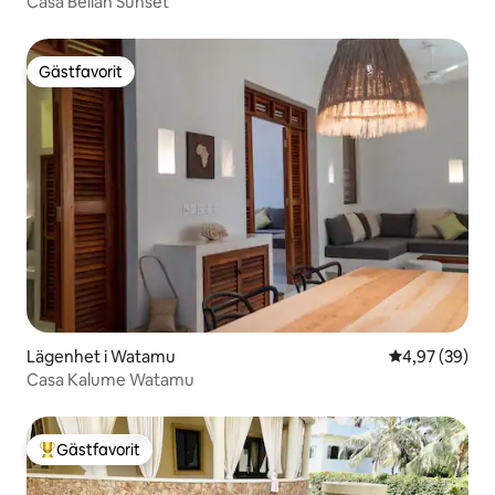
Casa Bellah Sunset
Gästfavorit
Gästfavorit
Lägenhet i Watamu
4,97 av 5 i g
4,97 (39)
Casa Kalume Watamu
Gästfavorit
Populär gästfavorit