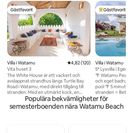
Gästfavorit
Gästfavorit
Gästfavorit
Populär gästfavor
Villa i Watamu
4,82 av 5 i genomsnittligt bet
4,82 (120)
Villa i Watamu
Vita huset 3
5* Lyxvilla | Egen p
stranden
The White House är ett vackert och
🌴 Watamu Pearl – 
avslappnat strandhus längs Turtle Bay
och eget badrum | 
Road i Watamu, med direkt tillgång till
pool 🌴 5 minuters
stranden. Med en utmärkt kock, en
stranden ⭐ Betygsat
Populära bekvämligheter för
underbar pool, 4 sängar, 3 badrum och
Bland de 5 % mest
en underbar lounge på övervåningen –
Airbnb - Perfekt fö
semesterboenden nära Watamu Beach
det är perfekt! Gäster kommer att
grupper. - Utsikt över solnedgången
välkomnas av vår personal och det
Villan erbjuder av
kommer att finnas grundläggande
fridfull atmosfär +
artiklar som toalettpapper och
Toppläge – allt i n
myggspray. Vi använder solenergi så
flygplats – 25 min