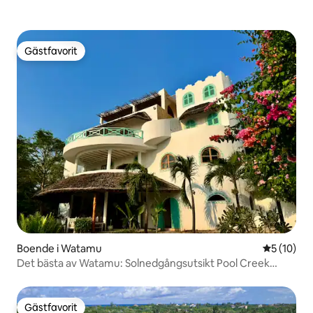
Gästfavorit
Gästfavorit
Boende i Watamu
5 av 5 i g
5 (10)
Det bästa av Watamu: Solnedgångsutsikt Pool Creek
Access
Gästfavorit