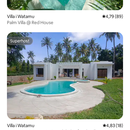
Villa i Watamu
4,79 av 5 i g
4,79 (89)
Palm Villa @ Red House
Superhost
Superhost
Villa i Watamu
4,83 av 5 i g
4,83 (18)