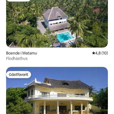
Gästfavorit
Boende i Watamu
4,8 av 5 i g
4,8 (10)
Flodhästhus
Gästfavorit
Gästfavorit