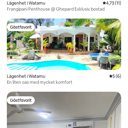
Lägenhet i Watamu
4,73 av 5 i 
4,73 (11)
Frangipani Penthouse @ Ghepard Exklusiv bostad
Gästfavorit
Gästfavorit
Lägenhet i Watamu
5 av 5 i 
5 (6)
En liten oas med mycket komfort
Gästfavorit
Gästfavorit