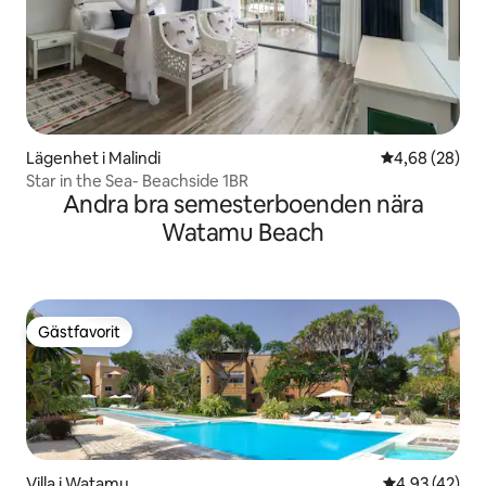
Lägenhet i Malindi
4,68 av 5 i g
4,68 (28)
Star in the Sea- Beachside 1BR
Andra bra semesterboenden nära
Watamu Beach
Gästfavorit
Gästfavorit
Villa i Watamu
4,93 av 5 i g
4,93 (42)