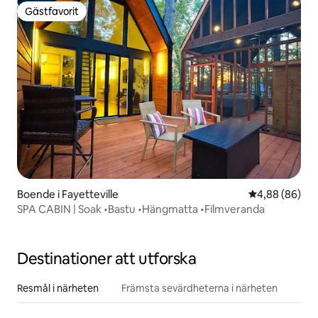
Gästfavorit
Gästfavorit
Boende i Fayetteville
4,88 av 5 i g
4,88 (86)
SPA CABIN | Soak •Bastu •Hängmatta •Filmveranda
Destinationer att utforska
Resmål i närheten
Främsta sevärdheterna i närheten