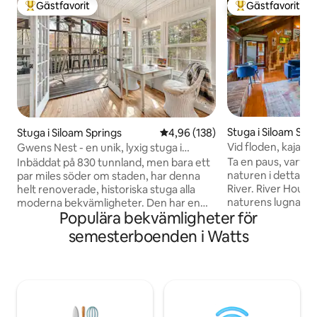
Gästfavorit
Gästfavorit
Populär gästfavorit
Populär gästfavor
Stuga i Siloam Spr
Stuga i Siloam Springs
4,96 av 5 i genomsnittligt bety
4,96 (138)
Vid floden, kajak,
Gwens Nest - en unik, lyxig stuga i
området
parken!
Ta en paus, varva n
Inbäddat på 830 tunnland, men bara ett
naturen i detta frid
par miles söder om staden, har denna
River. River House 
helt renoverade, historiska stuga alla
naturens lugna oc
moderna bekvämligheter. Den har en
Populära bekvämligheter för
Det erbjuder den p
öppen planlösning som sträcker sig 40
livets stress och j
meter från framsidan till baksidan på
semesterboenden i Watts
natursköna fastig
övervåningen, i en av de mest fridfulla
kajak, fiska och tit
och naturliga, trädtoppsinställningarna.
uteplatsen eller s
Den har också två täckta/ skärmad i däck
havsörnar, blåhäg
med en 16' bar perfekt för att njuta av
fågelarter. Utmärk
det fantastiska landskapet och
skapa varaktiga 
skönheten i The Natural State. Det är