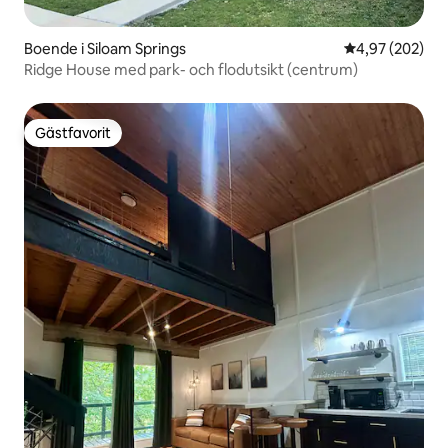
Boende i Siloam Springs
4,97 av 5 i ge
4,97 (202)
Ridge House med park- och flodutsikt (centrum)
Gästfavorit
Gästfavorit