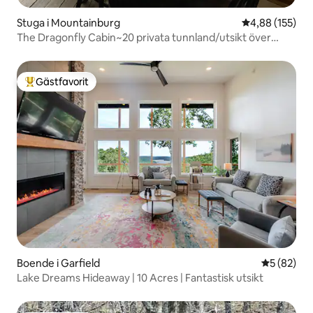
Stuga i Mountainburg
4,88 av 5 i ge
4,88 (155)
The Dragonfly Cabin~20 privata tunnland/utsikt över
bergen
Gästfavorit
Populär gästfavorit
Boende i Garfield
5 av 5 i g
5 (82)
Lake Dreams Hideaway | 10 Acres | Fantastisk utsikt