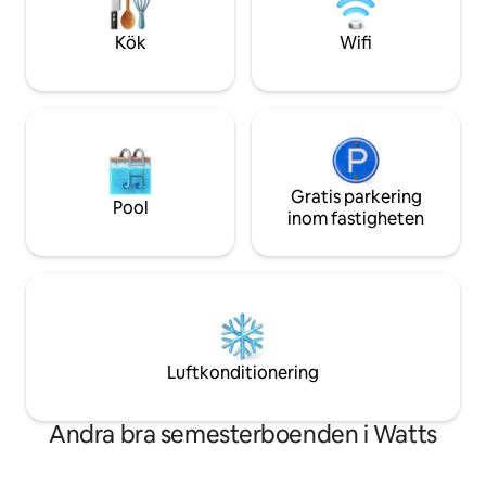
familj. 35–39 minute
det perfekta stället för din nästa
Fayetteville.
familjesammankomst, eller bara för att
Kök
Wifi
komma iväg och koppla av.
Gratis parkering
Pool
inom fastigheten
Luftkonditionering
Andra bra semesterboenden i Watts