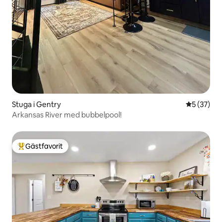
Stuga i Gentry
5 av 5 i g
5 (37)
Arkansas River med bubbelpool!
Gästfavorit
Populär gästfavorit