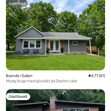
Superhost
Superhost
Boende i Galien
4,77 av 5 i g
4,77 (61)
Mysig stuga med sjöutsikt på Dayton Lake
Gästfavorit
Gästfavorit