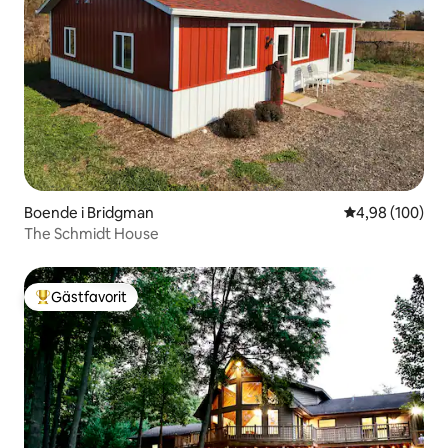
Boende i Bridgman
4,98 av 5 i ge
4,98 (100)
The Schmidt House
Gästfavorit
Populär gästfavorit