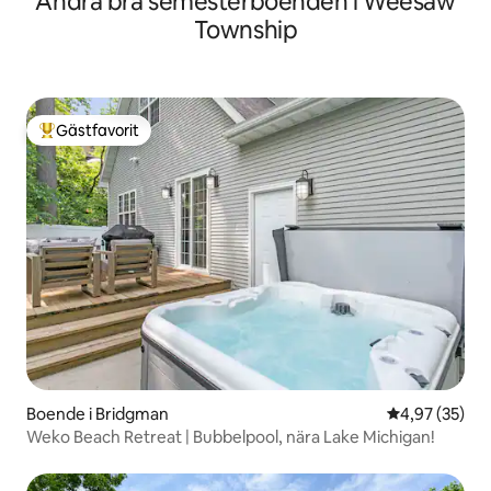
Andra bra semesterboenden i Weesaw
Township
Gästfavorit
Populär gästfavorit
Boende i Bridgman
4,97 av 5 i g
4,97 (35)
Weko Beach Retreat | Bubbelpool, nära Lake Michigan!