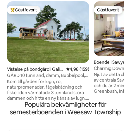
Gästfavorit
Gästfavorit
Populär gästfavorit
Gästfavorit
Boende i Sawyer
Charmig Downtow
Vistelse på bondgård i Galie
4,98 av 5 i genomsnittligt bety
4,98 (159)
till sanddynerna
Njut av detta char
n
GÅRD 10 tunnland, damm, Bubbelpool,
av centrala Sawyer.
king size-säng 30 min ND
Kom till gården för lugn, ro,
och du är 2 minute
naturpromenader, fågelskådning och
Greenbush, Infusc
fiske i den vårmatade 3 tunnland stora
mer. Hoppa in i bi
dammen och hitta en ny känsla av lugn.
Dunes eller Journe
Populära bekvämligheter för
Allt du behöver är att göra upp eld och
under 10 minuter. 
sedan luta dig tillbaka och koppla av.
semesterboenden i Weesaw Township
att ha nära till al
Vinter eller sommar erbjuder gården 10
har att erbjuda. Inuti hittar du alla
tunnland utrymme att springa runt med
bekvämligheter hem
dina valpar eller väskor, frisbee och till
fullt utrustat kök