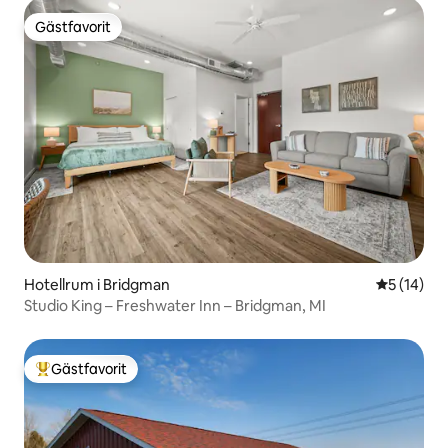
Gästfavorit
Gästfavorit
Hotellrum i Bridgman
5 av 5 i g
5 (14)
Studio King – Freshwater Inn – Bridgman, MI
Gästfavorit
Populär gästfavorit