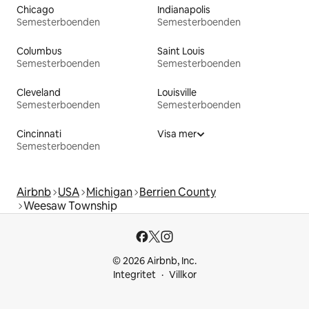
Chicago
Indianapolis
Semesterboenden
Semesterboenden
Columbus
Saint Louis
Semesterboenden
Semesterboenden
Cleveland
Louisville
Semesterboenden
Semesterboenden
Cincinnati
Visa mer
Semesterboenden
Airbnb
USA
Michigan
Berrien County
Weesaw Township
© 2026 Airbnb, Inc.
Integritet
Villkor