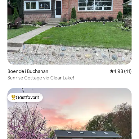
Boende i Buchanan
4,98 av 5 i g
4,98 (41)
Sunrise Cottage vid Clear Lake!
Gästfavorit
Populär gästfavorit