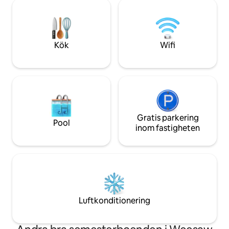
och med lite golf. Kajak eller kanot också!
samt en 55" Smar
Så många vingårdar, cykelvägar och
redo att gå på Ap
parker finns i närheten. Avsluta dagen
kök och badrum til
med en avkopplande, stjärnskådande
bubbelpool med utsikt över dammen.
Kök
Wifi
Njut! 10 min öster om Three Oaks.
Gratis parkering
Pool
inom fastigheten
Luftkonditionering