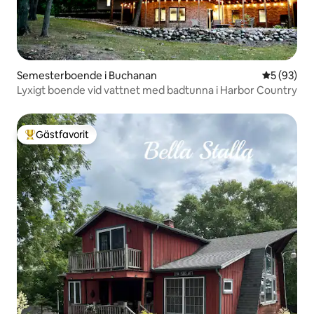
Semesterboende i Buchanan
5 av 5 i g
5 (93)
Lyxigt boende vid vattnet med badtunna i Harbor Country
Gästfavorit
Populär gästfavorit