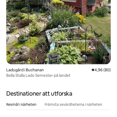
Ladugård i Buchanan
4,96 av 5 i g
4,96 (80)
Bella Stalla Lado Semester på landet
Destinationer att utforska
Resmål i närheten
Främsta sevärdheterna i närheten