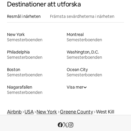
Destinationer att utforska
Resmål i närheten
Främsta sevärdheterna i närheten
New York
Montreal
Semesterboenden
Semesterboenden
Philadelphia
Washington, D.C.
Semesterboenden
Semesterboenden
Boston
Ocean City
Semesterboenden
Semesterboenden
Niagarafallen
Visa mer
Semesterboenden
Airbnb
USA
New York
Greene County
West Kill