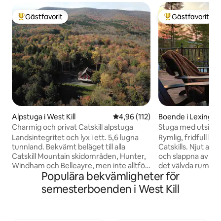
Gästfavorit
Gästfavorit
Populär gästfavorit
Populär gästfavor
Alpstuga i West Kill
4,96 av 5 i genomsnittligt bet
4,96 (112)
Boende i Lexingto
Charmig och privat Catskill alpstuga
Stuga med utsikt ö
luftkonditionering
Landsintegritet och lyx i ett. 5,6 lugna
Rymlig, fridfull ly
spel
tunnland. Bekvämt beläget till alla
Catskills. Njut av 
Catskill Mountain skidområden, Hunter,
och slappna av i 
Windham och Belleayre, men inte alltför
det välvda rummet
Populära bekvämligheter för
långt från de trendiga städerna
eldstaden med ett
Woodstock och Phoenicia. Härliga
ett andra vardags
semesterboenden i West Kill
vandringsleder runt om. Öppen och
nedervåningen. A
inbjudande planlösning och 6 sovrum
middagsbjudning i 
med 4 fulla badrum, och 4 futoner
kök. 20 minuter til