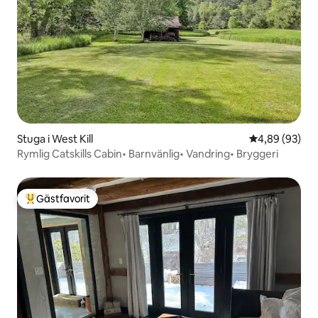
Stuga i West Kill
4,89 av 5 i g
4,89 (93)
Rymlig Catskills Cabin• Barnvänlig• Vandring• Bryggeri
Gästfavorit
Populär gästfavorit