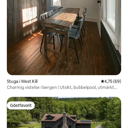
Stuga i West Kill
4,75 av 5 i g
4,75 (69)
Charmig vistelse i bergen | Utsikt, bubbelpool, utmärkt
läge
Gästfavorit
Gästfavorit