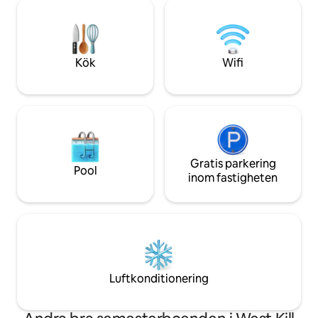
garanterar att det kommer att finnas
bryggerier, antikaf
tillräckligt med utrymme för dina gäster
fiska, golf eller k
och all din underhållning. Eleganta
för grupper, familj
franska dörrar leder dig till master suite
Snabbt 600 Mb int
som har en sittgrupp och ett underbart
luftkonditionering,
Kök
Wifi
master bad som ger en tillflyktsort. Det
generator. WFH, n
stora badrummet är utrustat med ett
3+ nätter får rabat
överdimensionerat blötläggningskar
som har strålningsvärme i sin bas, en
anpassad fåfänga och detaljerat
kakelarbete. För att skapa en mysig
atmosfär erbjuder detta boende en
handgjord steneldstad tillsammans med
Gratis parkering
Pool
en vedspis. För
inom fastigheten
utomhussammankomster ger en stor
wrap around deck på huvudplanet,
tillsammans med den nedre uteplatsen,
gott om utrymme för skoj och lek.
Luftkonditionering