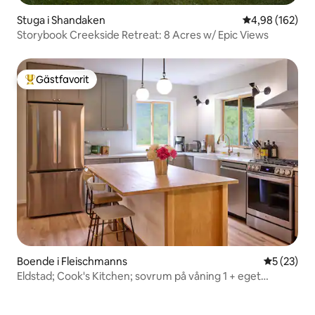
Stuga i Shandaken
4,98 av 5 i ge
4,98 (162)
Storybook Creekside Retreat: 8 Acres w/ Epic Views
Gästfavorit
Populär gästfavorit
Boende i Fleischmanns
5 av 5 i g
5 (23)
Eldstad; Cook's Kitchen; sovrum på våning 1 + eget
badrum