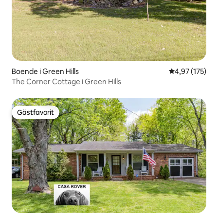
Boende i Green Hills
4,97 av 5 i ge
4,97 (175)
The Corner Cottage i Green Hills
Gästfavorit
Gästfavorit