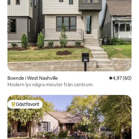
Boende i West Nashville
4,97 av 5 i g
4,97 (60)
Modern lyx några minuter från centrum
Gästfavorit
Populär gästfavorit