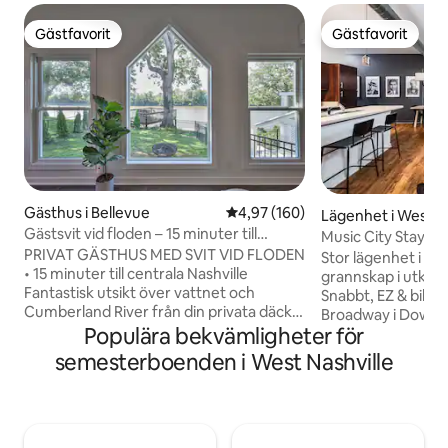
Gästfavorit
Gästfavorit
Gästfavorit
Gästfavorit
Gästhus i Bellevue
4,97 av 5 i genomsnittligt bety
4,97 (160)
Lägenhet i West Na
Gästsvit vid floden – 15 minuter till
Music City Stay • G
Broadway
PRIVAT GÄSTHUS MED SVIT VID FLODEN
och restauranger
Stor lägenhet i tr
• 15 minuter till centrala Nashville
grannskap i utkan
Fantastisk utsikt över vattnet och
Snabbt, EZ & billig
Cumberland River från din privata däck
Broadway i Downto
och din helt inhägnade trädgård. Denna
Populära bekvämligheter för
Gå till lokal mat, d
moderna tillflyktsort vid vattnet
levande musik etc
semesterboenden i West Nashville
erbjuder det bästa av två världar: en
älskar detta omr
fridfull flykt till floden bara 15 minuter
också att göra. Äv
från Broadway, The Gulch, Bridgestone
Bridgestone, Niss
Arena och centrala Nashville. 🌊 Privat
Auditorium, Acend och m
däck vid vattnet med utsikt över floden
enkel parkering pr