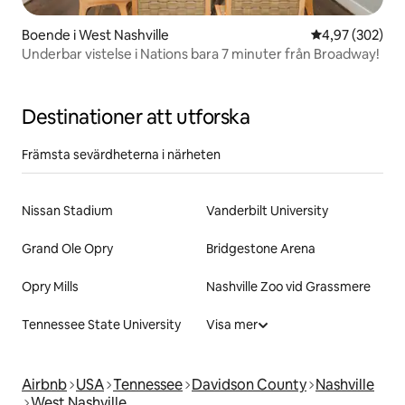
Boende i West Nashville
4,97 av 5 i ge
4,97 (302)
Underbar vistelse i Nations bara 7 minuter från Broadway!
Destinationer att utforska
Främsta sevärdheterna i närheten
Nissan Stadium
Vanderbilt University
Grand Ole Opry
Bridgestone Arena
Opry Mills
Nashville Zoo vid Grassmere
Tennessee State University
Visa mer
Airbnb
USA
Tennessee
Davidson County
Nashville
West Nashville