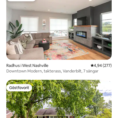
Radhus i West Nashville
4,94 av 5 i ge
4,94 (277)
Downtown Modern, takterass, Vanderbilt, 7 sängar
Gästfavorit
Gästfavorit