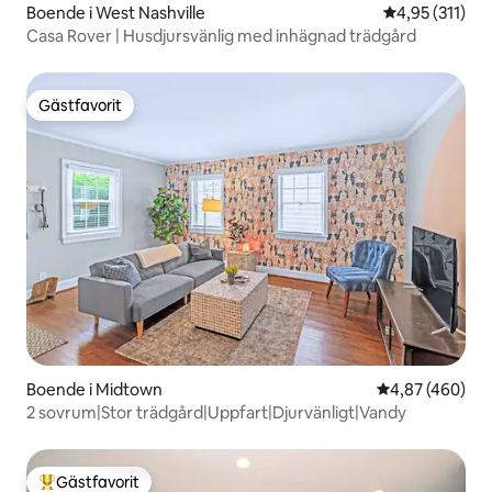
Boende i West Nashville
4,95 av 5 i ge
4,95 (311)
Casa Rover | Husdjursvänlig med inhägnad trädgård
Gästfavorit
Gästfavorit
Boende i Midtown
4,87 av 5 i ge
4,87 (460)
2 sovrum|Stor trädgård|Uppfart|Djurvänligt|Vandy
Gästfavorit
Populär gästfavorit