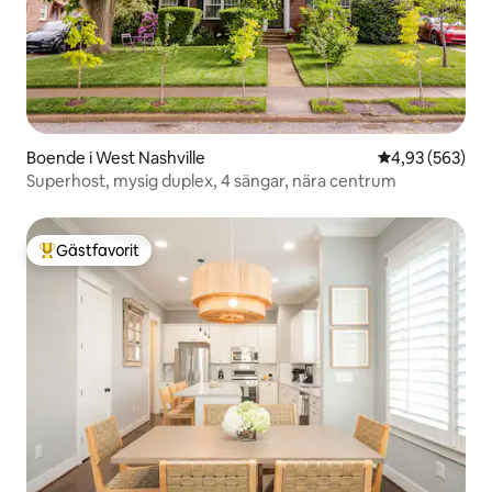
Boende i West Nashville
4,93 av 5 i ge
4,93 (563)
Superhost, mysig duplex, 4 sängar, nära centrum
Gästfavorit
Populär gästfavorit