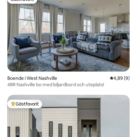
Gästfavorit
Boende i West Nashville
4,89 av 5 i 
4,89 (9)
4BR Nashville bo med biljardbord och uteplats!
Gästfavorit
Populär gästfavorit