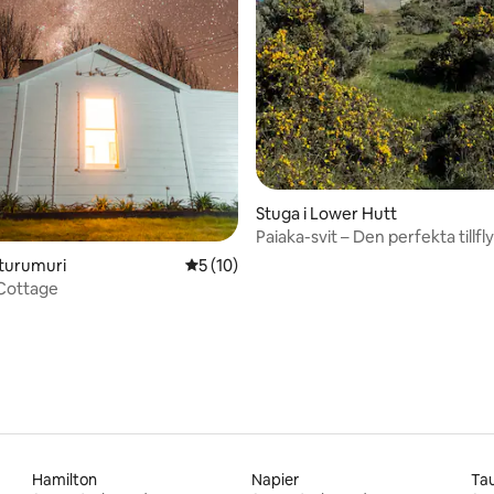
tligt betyg, 33 omdömen
Stuga i Lower Hutt
Paiaka-svit – Den perfekta tillfl
uturumuri
5 av 5 i genomsnittligt betyg, 10 omdöm
5 (10)
 Cottage
Hamilton
Napier
Ta