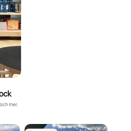
ock
 och mer.
Boende i