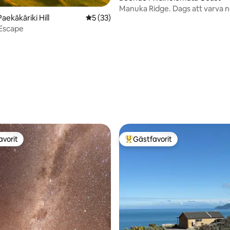
Manuka Ridge. Dags att varva ner och
aekākāriki Hill
5 av 5 i genomsnittligt betyg, 33 omdöm
5 (33)
återställa.
i Escape
avorit
Gästfavorit
gästfavorit
Populär gästfavorit