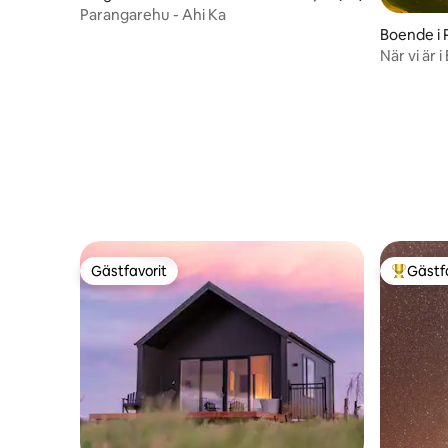
Parangarehu - Ahi Ka
Boende i P
När vi är 
Gästfavorit
Gästf
Gästfavorit
Populär 