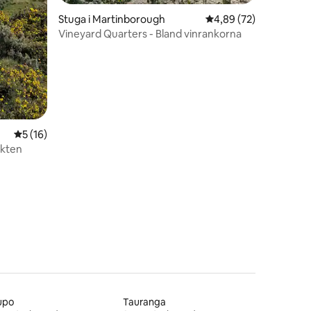
Stuga i Martinborough
4,89 av 5 i genomsnit
4,89 (72)
Vineyard Quarters - Bland vinrankorna
5 av 5 i genomsnittligt betyg, 16 omdömen
5 (16)
ykten
en
upo
Tauranga