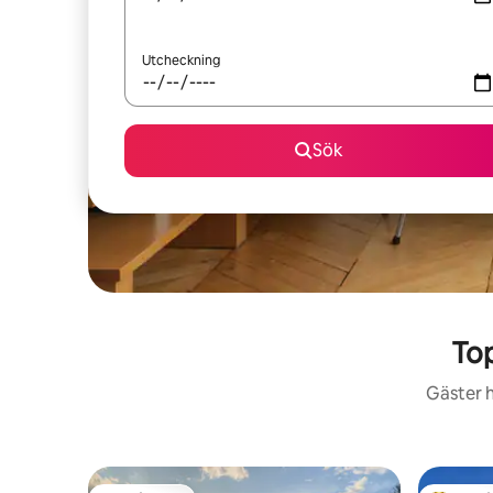
Utcheckning
Sök
To
Gäster h