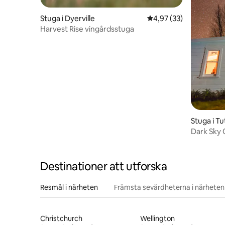
Stuga i Dyerville
4,97 av 5 i genomsnit
4,97 (33)
Harvest Rise vingårdsstuga
Stuga i T
Dark Sky
Destinationer att utforska
Resmål i närheten
Främsta sevärdheterna i närheten
Christchurch
Wellington