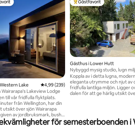
avorit
Gästfavorit
gästfavorit
Populär gästfavorit
ligt betyg, 162 omdömen
Gästhus i Lower Hutt
Nybyggd mysig studio, lugn mil
Koppla av i detta lugna, moder
eleganta utrymme och njut av 
 Western Lake
4,99 av 5 i genomsnittligt betyg, 239 omdöm
4,99 (239)
fridfulla lantliga miljön. Ligger ovanför
på Wairarapa's Lakeview Lodge
dalen för att ge härlig utsikt öv
till vår fridfulla flyktplats.
omgivande busken och jordbr
inuter från Wellington, har din
Njut av de utomhusaktiviteter
it utsikt över sjön Wairarapa
Wainuiomata har att erbjuda. 
given av jordbruksmark, bush
de många stigar i Remutaka sk
ekvämligheter för semesterboenden i
ikt och inkluderar ditt eget
20 minuter bort eller besöka sä
h trädgårdar - ett perfekt
och fyren vid den karga sydkus
 fly, titta på natthimlen och
minuters bilresa. 15 minuters bilresa till