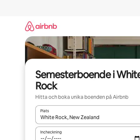
Hoppa
till
innehåll
Semesterboende i Whit
Rock
Hitta och boka unika boenden på Airbnb
Plats
När resultaten är tillgängliga kan du navigera me
Incheckning