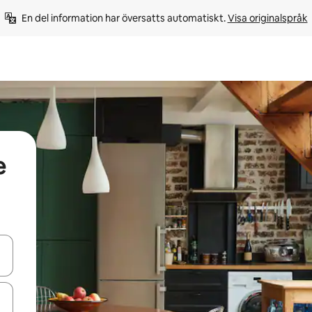
En del information har översatts automatiskt. 
Visa originalspråk
e
d upp- och nedåtpilarna eller utforska genom att trycka eller svepa.