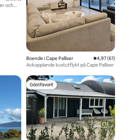
en
Boende i Cape Palliser
4,97 av 5 i genomsnit
4,97 (61)
Avkopplande kustutflykt på Cape Palliser
Gästfavorit
Gästfavorit