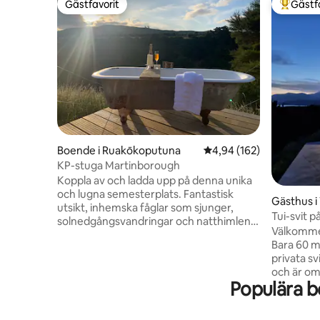
Gästfavorit
Gästf
Gästfavorit
Populär 
Boende i Ruakōkoputuna
4,94 av 5 i genomsnitt
4,94 (162)
KP-stuga Martinborough
Koppla av och ladda upp på denna unika
och lugna semesterplats. Fantastisk
Gästhus i
utsikt, inhemska fåglar som sjunger,
Tui-svit 
solnedgångsvandringar och natthimlens
Välkommen 
skådespel från bekvämligheten av en
Bara 60 m
superdubbelsäng. Stanna kvar, utforska
privata sv
den naturliga omgivningen eller ta en
och är om
härlig landsvägstur till Martinborough
Populära b
och sjöuts
kommun, besök lokala vingårdar, en kort
privata spa oc
bilresa till Tora Coast eller besök fyren vid
ställe att
Ngawi. Blue Earth Vineyard ligger på