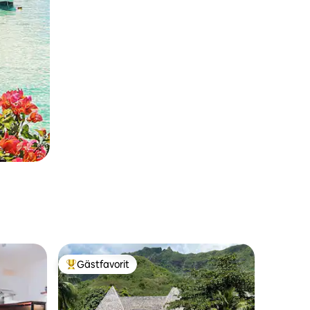
Gästfavorit
Populär gästfavorit