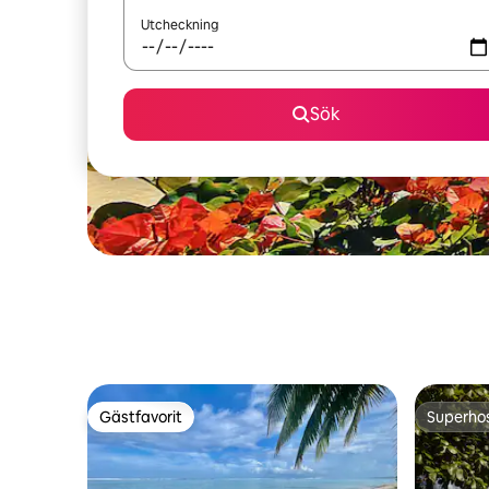
Utcheckning
Sök
Gästfavorit
Superho
Gästfavorit
Superho