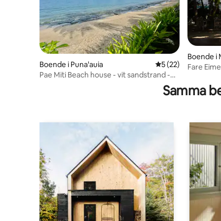
Boende i
Boende i Puna'auia
5 av 5 i genomsnit
5 (22)
Fare Eime
Pae Miti Beach house - vit sandstrand -
Tahiti
Samma be