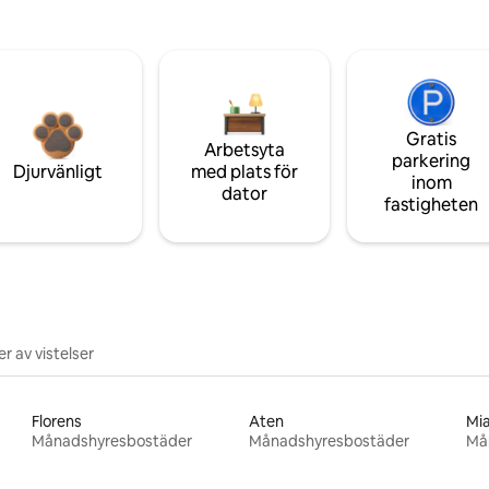
Gratis
Arbetsyta
parkering
Djurvänligt
med plats för
inom
dator
fastigheten
r av vistelser
Florens
Aten
Mi
Månadshyresbostäder
Månadshyresbostäder
Må