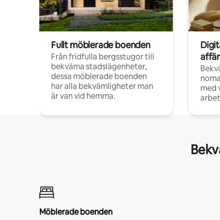
Fullt möblerade boenden
Digi
affä
Från fridfulla bergsstugor till
bekväma stadslägenheter,
Bekv
dessa möblerade boenden
noma
har alla bekvämligheter man
med w
är van vid hemma.
arbet
Bekvä
Möblerade boenden