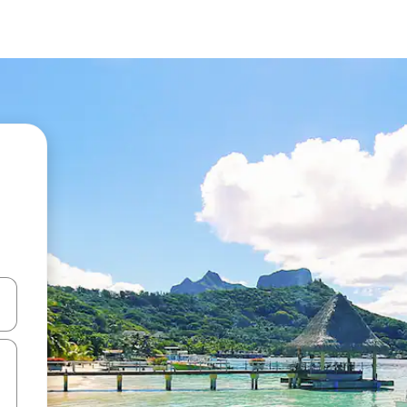
d upp- och nedåtpilarna eller utforska genom att trycka eller svepa.