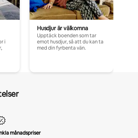
Husdjur är välkomna
Upptäck boenden som tar
r i
emot husdjur, så att du kan ta
,
med din fyrbenta vän.
telser
nkla månadspriser