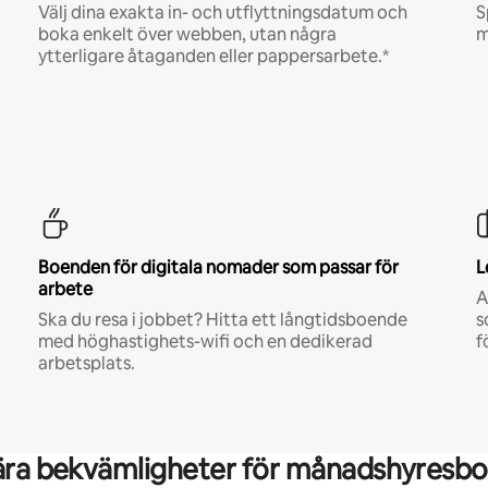
Välj dina exakta in- och utflyttningsdatum och
S
boka enkelt över webben, utan några
m
ytterligare åtaganden eller pappersarbete.*
Boenden för digitala nomader som passar för
L
arbete
A
Ska du resa i jobbet? Hitta ett långtidsboende
s
med höghastighets-wifi och en dedikerad
f
arbetsplats.
ära bekvämligheter för månadshyresbo