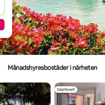
Månadshyresbostäder i närheten
st
Gästfavorit
st
Gästfavorit