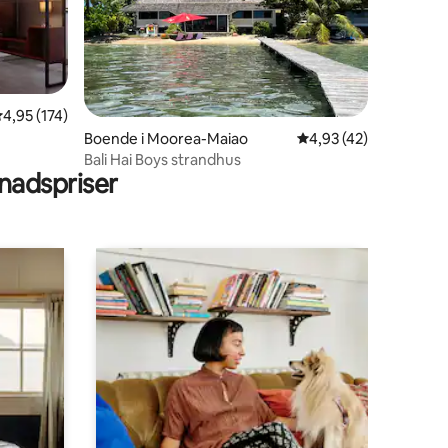
en
,95 av 5 i genomsnittligt betyg, 174 omdömen
4,95 (174)
Boende i Moorea-Maiao
4,93 av 5 i genomsnit
4,93 (42)
Bali Hai Boys strandhus
adspriser