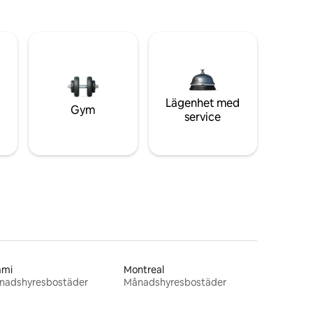
Lägenhet med
Gym
service
ami
Montreal
nadshyresbostäder
Månadshyresbostäder