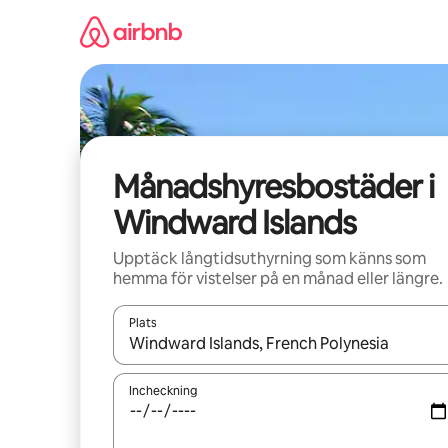
Hoppa
till
innehåll
Månadshyresbostäder i
Windward Islands
Upptäck långtidsuthyrning som känns som
hemma för vistelser på en månad eller längre.
Plats
När resultaten är tillgängliga kan du navigera me
Incheckning