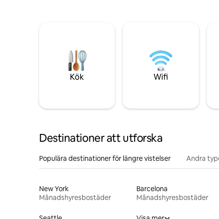
Kök
Wifi
Destinationer att utforska
Populära destinationer för längre vistelser
Andra type
New York
Barcelona
Månadshyresbostäder
Månadshyresbostäder
Seattle
Visa mer