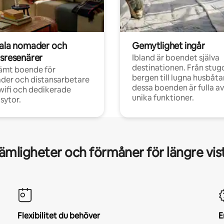
tala nomader och
Gemytlighet ingår
rsresenärer
Ibland är boendet själva
destinationen. Från stugo
ämt boende för
bergen till lugna husbåtar
der och distansarbetare
dessa boenden är fulla av
ifi och dedikerade
unika funktioner.
sytor.
mligheter och förmåner för längre vis
Flexibilitet du behöver
E