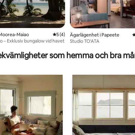
 Moorea-Maiao
5 av 5 i genomsnittligt betyg, 4 omdöm
5 (4)
Ägarlägenhet i Papeete
4
tligt betyg, 22 omdömen
o – Exklusiv bungalow vid havet
Studio TO'ATA
kvämligheter som hemma och bra mån