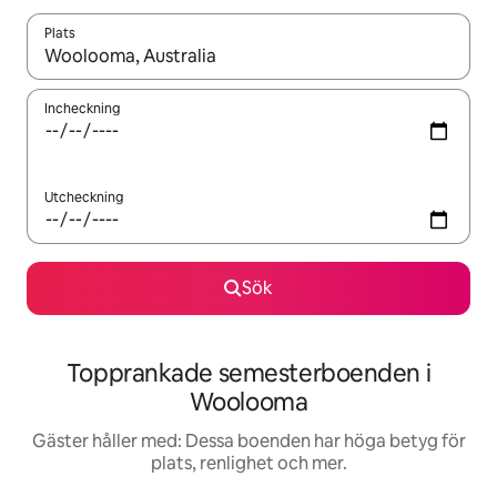
Plats
När resultaten är tillgängliga kan du navigera med upp- och ned
Incheckning
Utcheckning
Sök
Topprankade semesterboenden i
Woolooma
Gäster håller med: Dessa boenden har höga betyg för
plats, renlighet och mer.