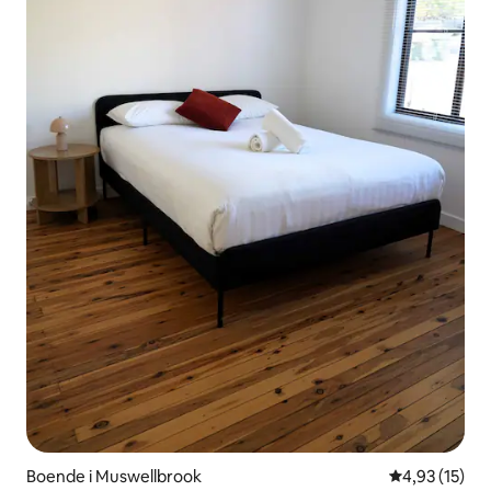
Boende i Muswellbrook
4,93 av 5 i g
4,93 (15)