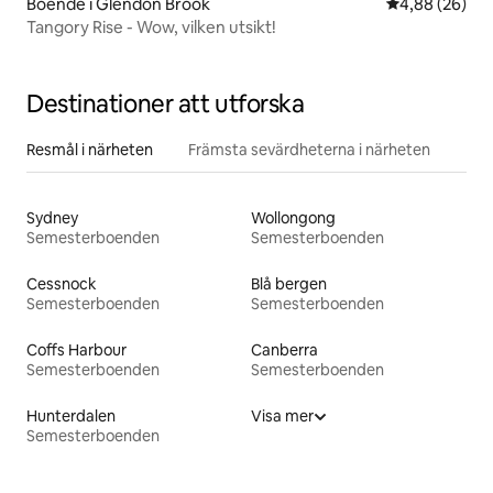
Boende i Glendon Brook
4,88 av 5 i g
4,88 (26)
Tangory Rise - Wow, vilken utsikt!
Destinationer att utforska
Resmål i närheten
Främsta sevärdheterna i närheten
Sydney
Wollongong
Semesterboenden
Semesterboenden
Cessnock
Blå bergen
Semesterboenden
Semesterboenden
Coffs Harbour
Canberra
Semesterboenden
Semesterboenden
Hunterdalen
Visa mer
Semesterboenden