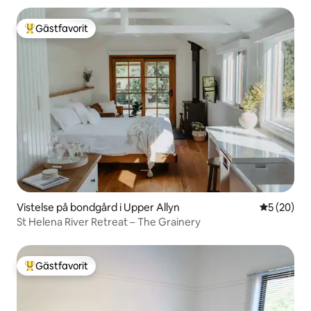
Gästfavorit
Populär gästfavorit
Vistelse på bondgård i Upper Allyn
5 av 5 i g
5 (20)
St Helena River Retreat – The Grainery
Gästfavorit
Populär gästfavorit