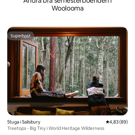
Andra bra semesterboenden i
Woolooma
Superhost
Superhost
Stuga i Salisbury
4,83 av 5 i g
4,83 (89)
Treetops - Big Tiny i World Heritage Wilderness