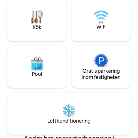
Bubbelpool under mörk himmel. Öppen
rymmer 6ppl i 3 sä
spis för de svalare månaderna. Ej
badrum). Gästens 
nätansluten, soldriven. Fyra timmar från
sängar (1 säng, 1 u
Sydney. Tillräckligt nära för en långhelg.
10pp med 4 i gästflyg
Passar bäst för: par, bemärkelsedagar,
sängkläder/handduk
Kök
Wifi
digital avgiftning.
mot en avgift
Gratis parkering
Pool
inom fastigheten
Luftkonditionering