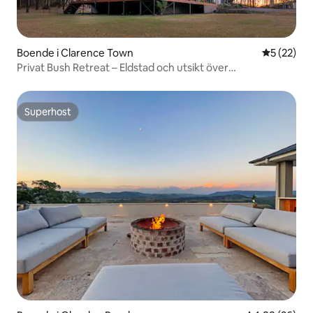
Boende i Clarence Town
5 av 5 i g
5 (22)
Privat Bush Retreat – Eldstad och utsikt över
solnedgången
Superhost
Superhost