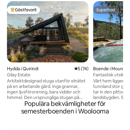
Gästfavorit
Superhost
Populär gästfavorit
Superhost
Hydda i Quirindi
5 av 5 i genomsnittligt be
5 (74)
Boende i Mount Ri
Gilay Estate
Fantastisk utsikt 
personer och Tesl
Arkitektdesignad stuga utanför elnätet
Vårt hem ligger på
på en arbetande gård. Inga grannar,
tunnland stor gård
ingen ljusförorening, bara vidder och
tar in den pittore
himmel. Den ursprungliga stugan på
landsbygden. 5 minuter från Lostock
Populära bekvämligheter för
Gilay Estate, en boskapsgård mot en
Dam och den vack
oavbruten bergskedja. En privat reträtt
10-sitsigt spa, öpp
semesterboenden i Woolooma
där arkitektur möter landskap.
eldstad, grill, smar
Dubbelsäng med kingsize-säng, utsikt
bekvämligheter du
från golv till tak. Kök och pizza-ugn.
avkopplande vistelse. *Huvu