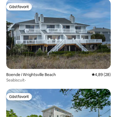
Gästfavorit
Gästfavorit
Boende i Wrightsville Beach
4,89 av 5 i g
4,89 (28)
Seabiscuit-
Gästfavorit
Gästfavorit