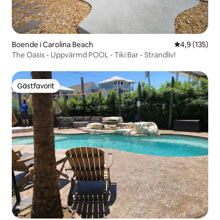
Boende i Carolina Beach
4,9 av 5 i ge
4,9 (135)
The Oasis - Uppvärmd POOL - Tiki Bar - Strandliv!
Gästfavorit
Gästfavorit