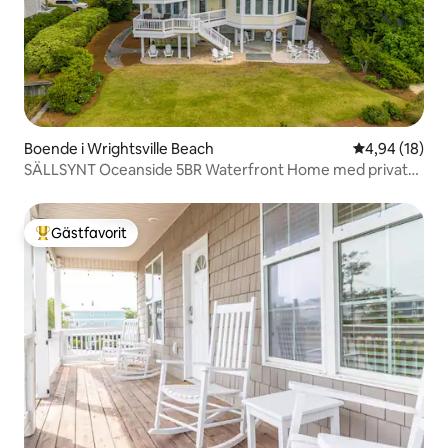
Boende i Wrightsville Beach
4,94 av 5 i g
4,94 (18)
SÄLLSYNT Oceanside 5BR Waterfront Home med privat
brygga!
Gästfavorit
Populär gästfavorit