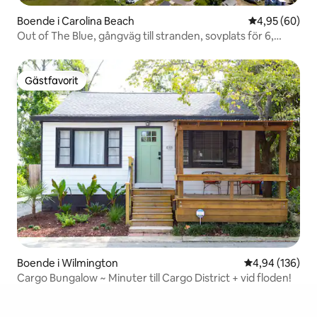
Boende i Carolina Beach
4,95 av 5 i g
4,95 (60)
Out of The Blue, gångväg till stranden, sovplats för 6,
husdjur OK!
Gästfavorit
Gästfavorit
Boende i Wilmington
4,94 av 5 i ge
4,94 (136)
Cargo Bungalow ~ Minuter till Cargo District + vid floden!