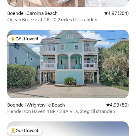
Boende i Carolina Beach
4,97 av 5 i ge
4,97 (204)
Ocean Breeze at CB – 0,2 miles till stranden!
Gästfavorit
Populär gästfavorit
Boende i Wrightsville Beach
4,99 av 5 i g
4,99 (80)
Henderson Haven 4 BR / 3 BA Villa, Steg till stranden
Gästfavorit
Populär gästfavorit