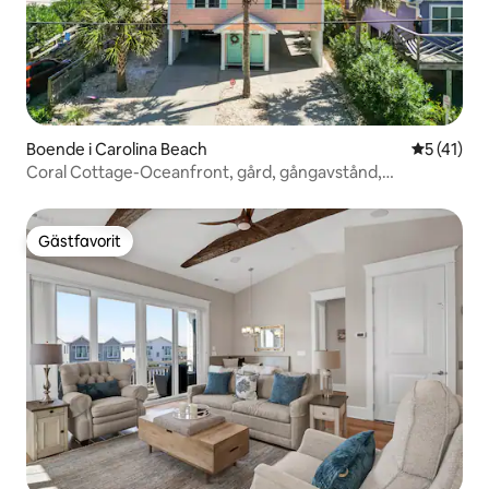
Boende i Carolina Beach
5 av 5 i g
5 (41)
Coral Cottage-Oceanfront, gård, gångavstånd,
sovplatser 8
Gästfavorit
Gästfavorit