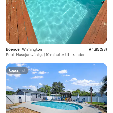
Boende i Wilmington
4,85 av 5 i g
4,85 (98)
Pool | Husdjursvänligt | 10 minuter till stranden
Superhost
Superhost