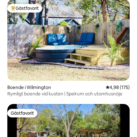
Gästfavorit
Populär gästfavorit
Boende i Wilmington
4,98 av 5 i ge
4,98 (175)
Rymligt boende vid kusten | Spelrum och utomhusnöje
Gästfavorit
Gästfavorit