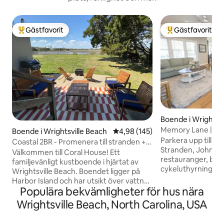
Gästfavorit
Gästfavorit
Populär gästfavorit
Populär gästfavor
Boende i Wrightsvi
Memory Lane | 12 s
Boende i Wrightsville Beach
4,98 av 5 i genomsnittligt bety
4,98 (145)
för 4 bilar | 6 säng
Parkera upp till 4 
Coastal 2BR - Promenera till stranden +
Stranden, Johnnie 
bästa solnedgångsutsikt!
Välkommen till Coral House! Ett
restauranger, bare
familjevänligt kustboende i hjärtat av
cykeluthyrning, su
Wrightsville Beach. Boendet ligger på
paddelbrädsutlynin
Harbor Island och har utsikt över vattnet
några minuter. Bo i denna vackert
Populära bekvämligheter för hus nära
med otroliga solnedgångar och ligger
uppdaterade, prof
precis utanför den berömda "Loop".
Wrightsville Beach, North Carolina, USA
duplex med gott om
Kort promenad till många lokala
Det är en mysig och 
restauranger, affärer och