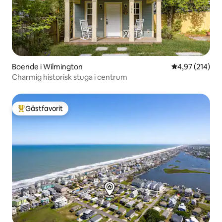
Boende i Wilmington
4,97 av 5 i ge
4,97 (214)
Charmig historisk stuga i centrum
Gästfavorit
Populär gästfavorit