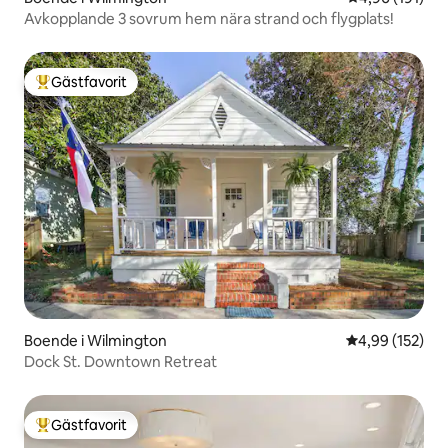
Avkopplande 3 sovrum hem nära strand och flygplats!
Gästfavorit
Populär gästfavorit
Boende i Wilmington
4,99 av 5 i ge
4,99 (152)
Dock St. Downtown Retreat
Gästfavorit
Populär gästfavorit