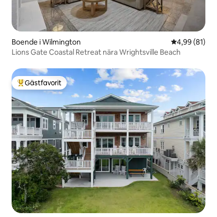
Boende i Wilmington
4,99 av 5 i g
4,99 (81)
Lions Gate Coastal Retreat nära Wrightsville Beach
Gästfavorit
Populär gästfavorit