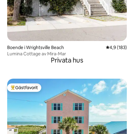
Boende i Wrightsville Beach
4,9 av 5 i ge
4,9 (183)
Lumina Cottage av Mira-Mar
Privata hus
Gästfavorit
Populär gästfavorit