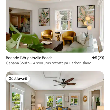
Boende i Wrightsville Beach
5 av 5 i g
5 (23)
Cabana South – 4 sovrums reträtt på Harbor Island
Gästfavorit
Gästfavorit