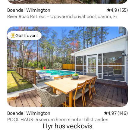
Boende i Wilmington
4,9 av 5 i ge
4,9 (155)
River Road Retreat – Uppvärmd privat pool, damm, Fi
Gästfavorit
Populär gästfavorit
Boende i Wilmington
4,97 av 5 i ge
4,97 (146)
POOL HAUS- 5 sovrum hem minuter till stranden
Hyr hus veckovis