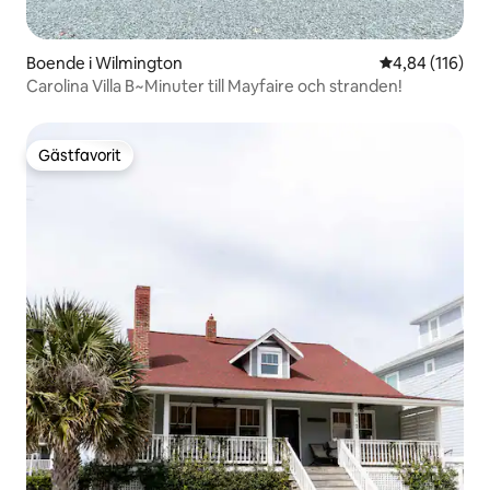
Boende i Wilmington
4,84 av 5 i ge
4,84 (116)
Carolina Villa B~Minuter till Mayfaire och stranden!
Gästfavorit
Gästfavorit