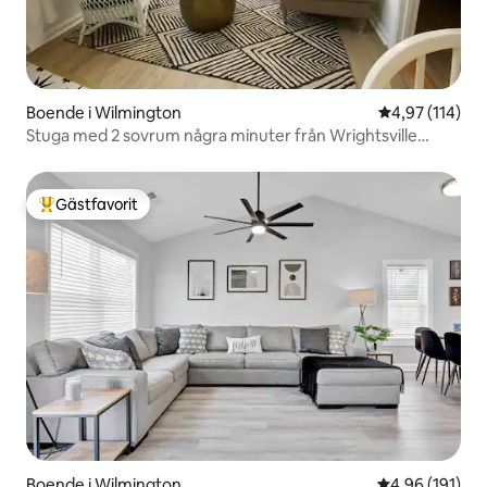
Boende i Wilmington
4,97 av 5 i ge
4,97 (114)
Stuga med 2 sovrum några minuter från Wrightsville
Beach
Gästfavorit
Populär gästfavorit
Boende i Wilmington
4,96 av 5 i ge
4,96 (191)