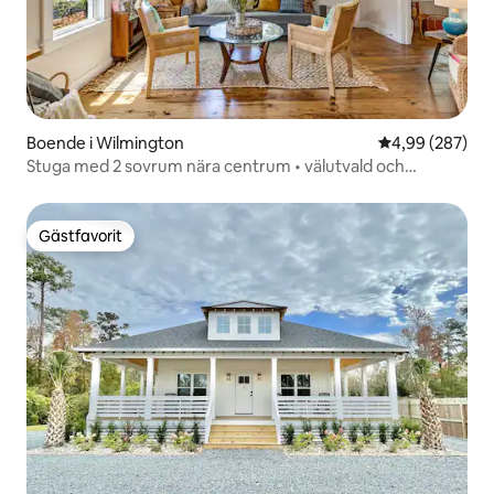
Boende i Wilmington
4,99 av 5 i ge
4,99 (287)
Stuga med 2 sovrum nära centrum • välutvald och
bekväm
Gästfavorit
Gästfavorit