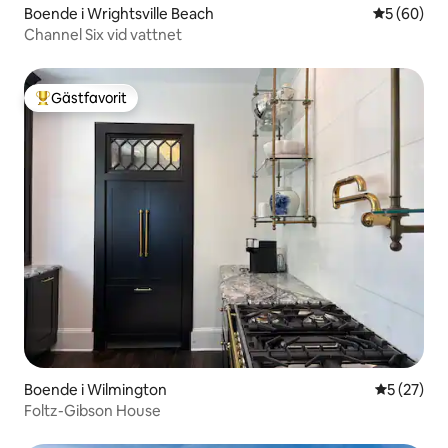
Boende i Wrightsville Beach
5 av 5 i g
5 (60)
Channel Six vid vattnet
Gästfavorit
Populär gästfavorit
Boende i Wilmington
5 av 5 i g
5 (27)
Foltz-Gibson House