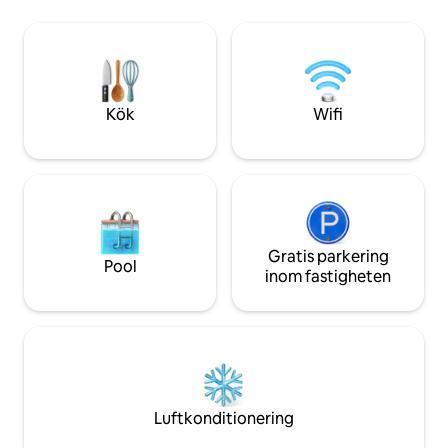
som är perfekt anp
vattenaktiviteter. Den perfekta platsen
Surfa, paddla, pro
för strandsemester! - 5 gäster -
utforska närligga
Höghastighets-WIFI - Kort promenad till
butiker i detta pu
havet - Egen uteplats med sittplatser
Skapa värdefulla
och dusch utomhus - Fullt utrustad kök -
Lane!
4 solstolar och strandvagn tillhandahålls!
Kök
Wifi
+ gratis parkering!
Gratis parkering
Pool
inom fastigheten
Luftkonditionering