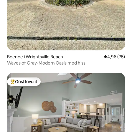
Boende i Wrightsville Beach
4,96 av 5 i g
4,96 (75)
Waves of Gray-Modern Oasis med hiss
Gästfavorit
Populär gästfavorit