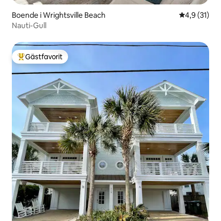
Boende i Wrightsville Beach
4,9 av 5 i g
4,9 (31)
Nauti-Gull
Gästfavorit
Populär gästfavorit