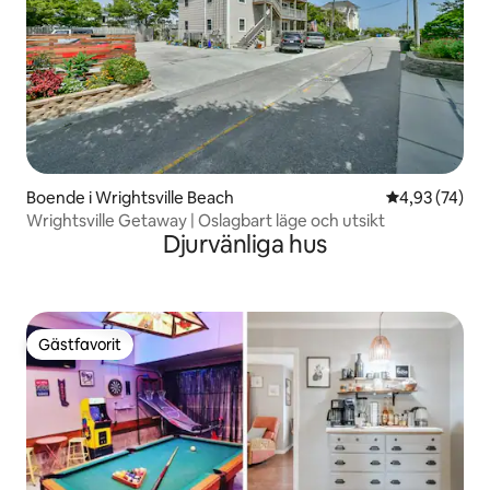
Boende i Wrightsville Beach
4,93 av 5 i g
4,93 (74)
Wrightsville Getaway | Oslagbart läge och utsikt
Djurvänliga hus
Gästfavorit
Gästfavorit