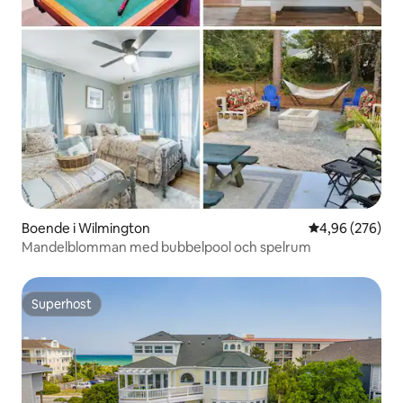
Boende i Wilmington
4,96 av 5 i ge
4,96 (276)
Mandelblomman med bubbelpool och spelrum
Superhost
Superhost