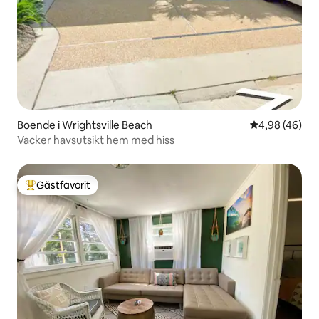
Boende i Wrightsville Beach
4,98 av 5 i g
4,98 (46)
Vacker havsutsikt hem med hiss
Gästfavorit
Populär gästfavorit