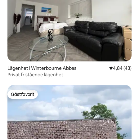
Lägenhet i Winterbourne Abbas
4,84 av 5 i g
4,84 (43)
Privat fristående lägenhet
Gästfavorit
Gästfavorit