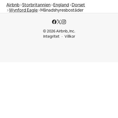
Airbnb
Storbritannien
England
Dorset
Wynford Eagle
Månadshyresbostäder
© 2026 Airbnb, Inc.
Integritet
Villkor