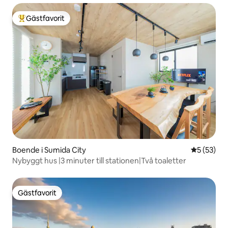
Gästfavorit
Populär gästfavorit
Boende i Sumida City
5 av 5 i g
5 (53)
Nybyggt hus |3 minuter till stationen|Två toaletter
Gästfavorit
Gästfavorit