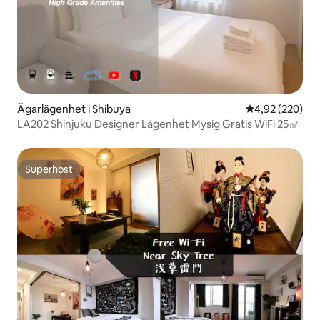
Ägarlägenhet i Shibuya
4,92 av 5 i ge
4,92 (220)
LA202 Shinjuku Designer Lägenhet Mysig Gratis WiFi 25㎡
Superhost
Superhost