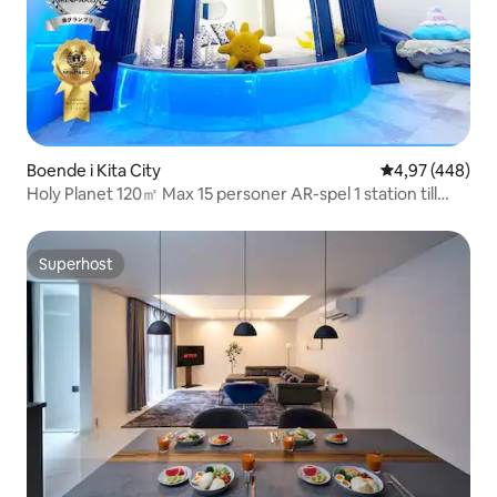
Boende i Kita City
4,97 av 5 i ge
4,97 (448)
Holy Planet 120㎡ Max 15 personer AR-spel 1 station till
Ikebukuro 2 stationer till Shinjuku
Superhost
Superhost