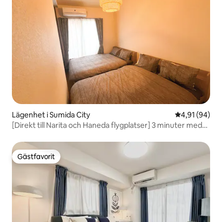
Lägenhet i Sumida City
4,91 av 5 i g
4,91 (94)
[Direkt till Narita och Haneda flygplatser] 3 minuter med
tåg till Skytree! Perfekt läge för sightseeing i Tokyo, såsom
Asakusa och Shibuya! Fastighet nära stationen!
Gästfavorit
Gästfavorit