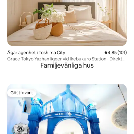
Ägarlägenhet i Toshima City
4,85 av 5 i ge
4,85 (101)
Grace Tokyo Yazhan ligger vid Ikebukuro Station · Direkt
Familjevänliga hus
till Shinjuku Shibuya | Bekvämt och snabbt, lämpligt för
resor och affärsresor
Gästfavorit
Gästfavorit