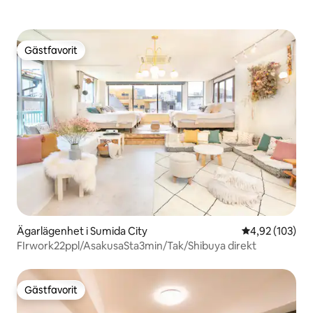
Gästfavorit
Gästfavorit
Ägarlägenhet i Sumida City
4,92 av 5 i ge
4,92 (103)
FIrwork22ppl/AsakusaSta3min/Tak/Shibuya direkt
Gästfavorit
Gästfavorit