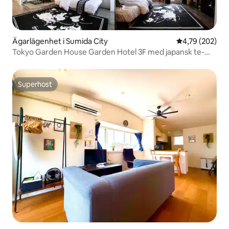
Ägarlägenhet i Sumida City
4,79 av 5 i ge
4,79 (202)
Tokyo Garden House Garden Hotel 3F med japansk te-
rum, utsikt över sky tree
Superhost
Superhost