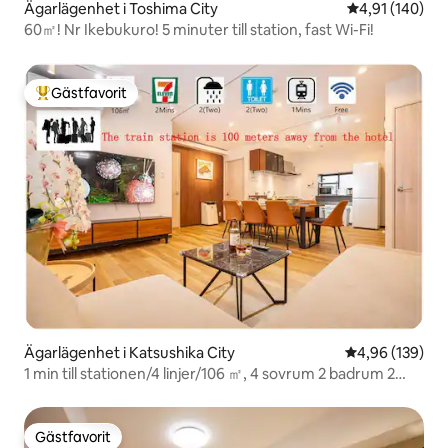
Ägarlägenhet i Toshima City
4,91 av 5 i ge
4,91 (140)
60㎡! Nr Ikebukuro! 5 minuter till station, fast Wi-Fi!
Gästfavorit
Populär gästfavorit
Ägarlägenhet i Katsushika City
4,96 av 5 i ge
4,96 (139)
1 min till stationen/4 linjer/106 ㎡, 4 sovrum 2 badrum 2
toaletter 1 kök/gastorktumlare
Gästfavorit
Gästfavorit