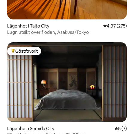
Lägenhet i Taito City
4,97 av 5 i ge
4,97 (275)
Lugn utsikt över floden, Asakusa/Tokyo
Gästfavorit
Populär gästfavorit
Lägenhet i Sumida City
5 av 5 i 
5 (7)