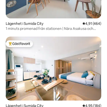
Lägenhet i Sumida City
4,91 av 5 i ge
4,91 (464)
1 minuts promenad från stationen | Nära Asakusa och
Skytree | Bra flygplatsförbindelser | Nybyggd, senaste
hushållsapparater, 1 våning
Gästfavorit
Populär gästfavorit
Lägenhet i Sumida City
4,95 av 5 i ge
4,95 (184)