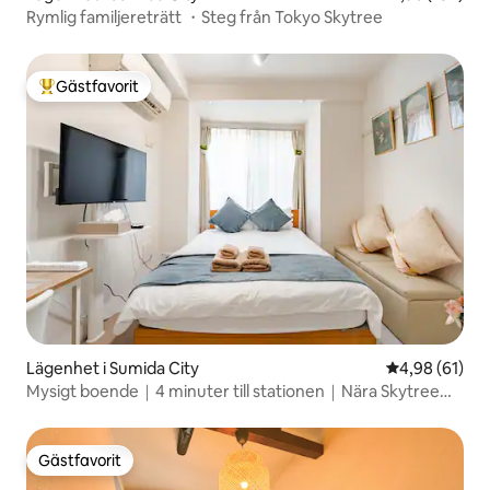
Rymlig familjereträtt ・Steg från Tokyo Skytree
Gästfavorit
Populär gästfavorit
Lägenhet i Sumida City
4,98 av 5 i g
4,98 (61)
Mysigt boende｜4 minuter till stationen｜Nära Skytree
och Asakusa
Gästfavorit
Gästfavorit