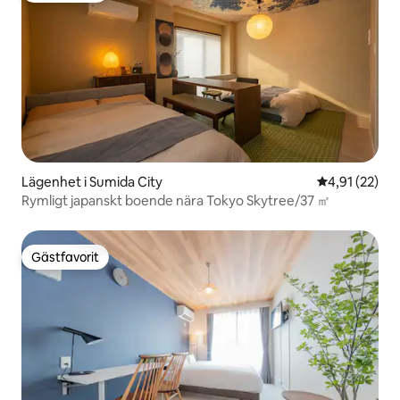
Lägenhet i Sumida City
4,91 av 5 i g
4,91 (22)
Rymligt japanskt boende nära Tokyo Skytree/37 ㎡
Gästfavorit
Gästfavorit