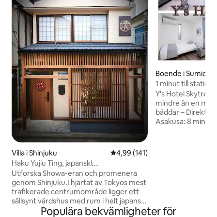
Boende i Sumida C
1 minut till statio
minuter/7 bäddar/
Y's Hotel Skytree - Bekvämt beläget
mindre än en minut
bäddar – Direkttåg
Asakusa: 8 minuter
minuter med tåg Det är en utmärkt bas
för sightseeing i T
lång tid att ta sig runt. Detta rum
Villa i Shinjuku
4,99 av 5 i genomsnittligt bet
4,99 (141)
utmärkt läge allde
Haku Yujiu Ting, japanskt
det har charmen ho
hotell/luftkonditionering i hela
Utforska Showa-eran och promenera
är ett sällsynt lä
huset/golvvärme i hela huset/Shinjuku-
genom Shinjuku.I hjärtat av Tokyos mest
"bekvämlighet" och
prosperitetsdistriktet/Higashi-Shinjuku-
trafikerade centrumområde ligger ett
ovanligt i Tokyo. Vi anlände till boendet
stationen 4 minuter/bör max 7 personer
sällsynt värdshus med rum i helt japansk
direkt efter att ha
Populära bekvämligheter för
stil undangömt, som en pärla som
placerade en stor