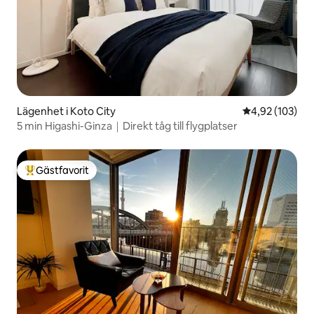
Lägenhet i Koto City
4,92 av 5 i ge
4,92 (103)
5 min Higashi-Ginza｜Direkt tåg till flygplatser
Gästfavorit
Populär gästfavorit