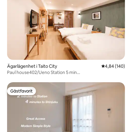
Ägarlägenhet i Taito City
4,84 av 5 i ge
4,84 (140)
Paul house402/Ueno Station 5 min
promenad/Okachimachi 4 min/Narita Direct Access/Free
High Speed Internet/Elevator Building/Japanese-English
Communication
Gästfavorit
Gästfavorit