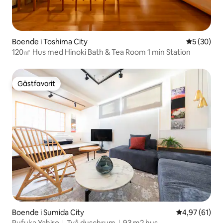
Boende i Toshima City
5 av 5 i g
5 (30)
120㎡ Hus med Hinoki Bath & Tea Room 1 min Station
Gästfavorit
Gästfavorit
Boende i Sumida City
4,97 av 5 i g
4,97 (61)
Pufuka Yahiro｜Två duschrum｜93 m2 hus