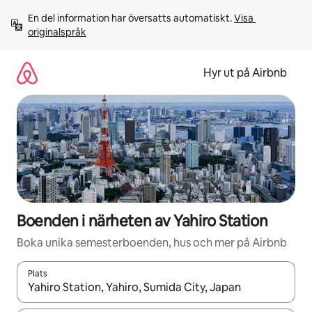
Hoppa
En del information har översatts automatiskt. 
Visa 
till
originalspråk
innehåll
Hyr ut på Airbnb
Boenden i närheten av Yahiro Station
Boka unika semesterboenden, hus och mer på Airbnb
Plats
När resultaten är tillgängliga kan du navigera med upp- och ned