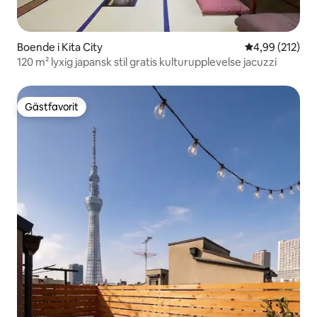
Boende i Kita City
4,99 av 5 i ge
4,99 (212)
120 m² lyxig japansk stil gratis kulturupplevelse jacuzzi
Gästfavorit
Gästfavorit