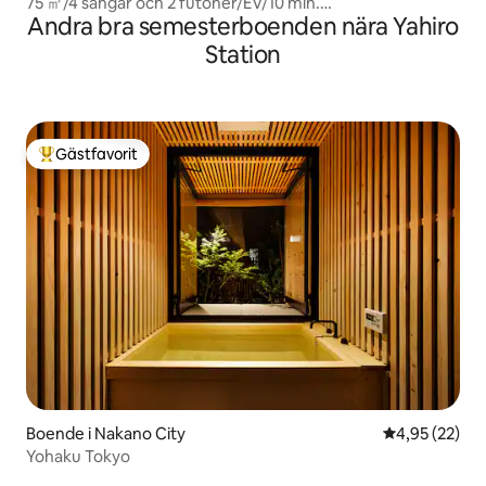
75 ㎡/4 sängar och 2 futoner/EV/10 min.
Andra bra semesterboenden nära Yahiro
Oshiage/Kitohana601
Station
Gästfavorit
Populär gästfavorit
Boende i Nakano City
4,95 av 5 i g
4,95 (22)
Yohaku Tokyo