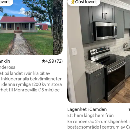
avorit
Gästfavorit
gästfavorit
Populär gästfavorit
anklin
4,99 av 5 i genomsnittligt betyg, 72 omdöm
4,99 (72)
onderosa
et på landet i vår lilla bit av
. Inkluderar alla bekvämligheter
tligt betyg, 12 omdömen
i denna rymliga 1200 kvm stora
 min). Enkla körsträckor till
uk i Claiborne och Pine Hill
Papper).
Lägenhet i Camden
lmer på en platt-TV i
Ett hem långt hemifrån
ummet (Dish Network
En renoverad 2-rumslägenhet i
ålls). Expansiv gård med eldstad
bostadsområde i centrum av C
lats. Perfekt för företags- eller