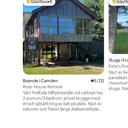
Gästfavorit
Gästf
Populär gästfavorit
Populär 
Stuga i Fr
Pete's P
Njut av liv
paradiset
Boende i Camden
5 av 5 i genomsnit
5 (12)
i hemmet 
River House Retreat
stuga. Närhet till Monroeville (15 min) och
Vårt fridfulla tillflyktsställe vid vattnet har
Camden (30
2 sovrum/2 badrum, privat brygga med
områdesbr
el och sjösättning av båt på plats. Njut av
(Alabama R. Cellulosa och Intl. 
naturen och fisket längs Alabamafloden
Njut av fi
på några minuter. En dubbel luftmadrass
vardagsr
bidrar till sovmöjligheterna. Det stora
tillhandah
uteområdet har bekväma sittplatser, en
och grillp