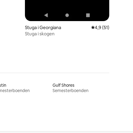
Stuga i Georgiana
4,9 av 5 i genomsni
4,9 (51)
Stuga i skogen
tin
Gulf Shores
mesterboenden
Semesterboenden