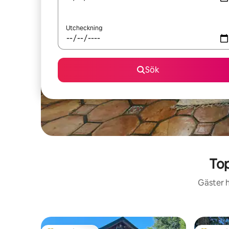
Utcheckning
Sök
Top
Gäster h