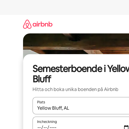
Hoppa
till
innehåll
Semesterboende i Yello
Bluff
Hitta och boka unika boenden på Airbnb
Plats
När resultaten är tillgängliga kan du navigera me
Incheckning