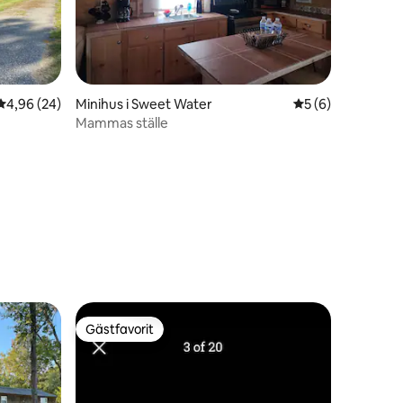
4,96 av 5 i genomsnittligt betyg, 24 omdömen
4,96 (24)
Minihus i Sweet Water
5 av 5 i genomsni
5 (6)
Mammas ställe
en
Gästfavorit
Gästfavorit