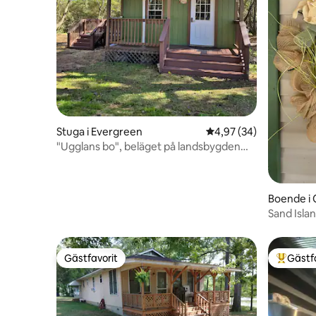
Stuga i Evergreen
4,97 av 5 i genomsnit
4,97 (34)
"Ugglans bo", beläget på landsbygden
Evergreen, Ala
Boende i
Sand Isla
Gästfavorit
Gästf
Gästfavorit
Populär 