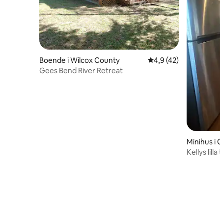
Boende i Wilcox County
4,9 av 5 i genomsnit
4,9 (42)
Gees Bend River Retreat
Minihus i 
Kellys lilla