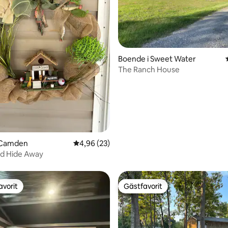
Boende i Sweet Water
The Ranch House
tligt betyg, 34 omdömen
 Camden
4,96 av 5 i genomsnittligt betyg, 23 omdöm
4,96 (23)
nd Hide Away
avorit
Gästfavorit
gästfavorit
Gästfavorit