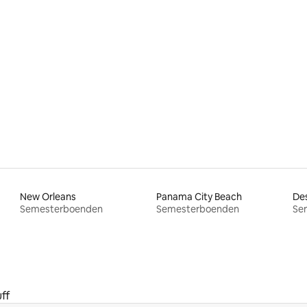
New Orleans
Panama City Beach
Des
Semesterboenden
Semesterboenden
Se
ff