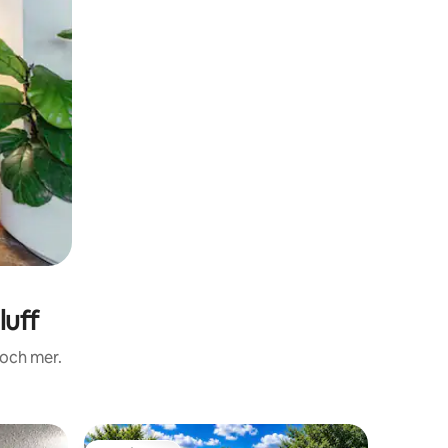
luff
 och mer.
Lägenhet