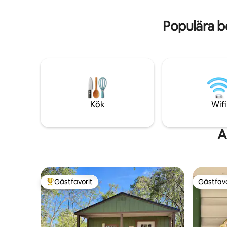
stor TV, matbord, veranda och
avstängni
gungstolar. Det är den perfekta platsen
Forever W
Populära b
för att njuta av
soluppgången/solnedgången eller den
stora matchen. Eldgropen kommer att
hålla dig varm under en sval vinterkväll.
Kortaste tillåtna vistelse – 2 nätter.
Kök
Wifi
A
Gästfavorit
Gästfavo
Populär gästfavorit
Gästfavo