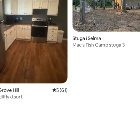
tligt betyg, 42 omdömen
Stuga i Selma
Mac's Fish Camp stuga 3
Grove Hill
5 av 5 i genomsnittligt betyg, 61 omdöm
5 (61)
 tillflyktsort