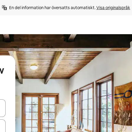
En del information har översatts automatiskt. 
Visa originalspråk
w
d upp- och nedåtpilarna eller utforska genom att trycka eller svepa.