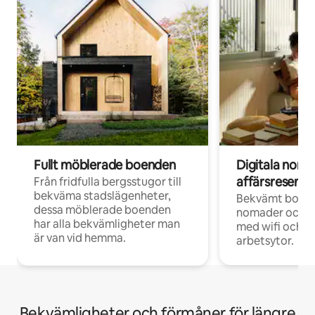
Fullt möblerade boenden
Digitala nom
affärsresenär
Från fridfulla bergsstugor till
bekväma stadslägenheter,
Bekvämt boend
dessa möblerade boenden
nomader och d
har alla bekvämligheter man
med wifi och d
är van vid hemma.
arbetsytor.
Bekvämligheter och förmåner för längre