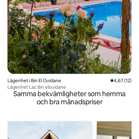
Lägenhet i Bin El Ouidane
4,67 av 5 i g
4,67 (12)
Lägenhet Lac Bin elouidane
Samma bekvämligheter som hemma
och bra månadspriser