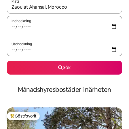
Plats
När resultaten är tillgängliga kan du navigera med upp- och ned
Incheckning
Utcheckning
Sök
Månadshyresbostäder i närheten
Gästfavorit
Populär gästfavorit