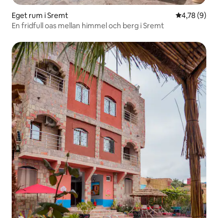
Eget rum i Sremt
4,78 av 5 i 
4,78 (9)
En fridfull oas mellan himmel och berg i Sremt