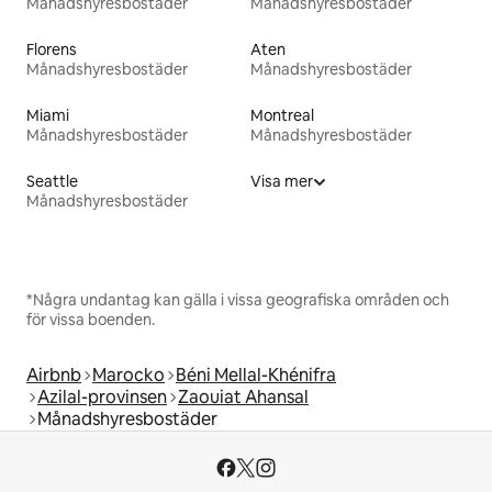
Månadshyresbostäder
Månadshyresbostäder
Florens
Aten
Månadshyresbostäder
Månadshyresbostäder
Miami
Montreal
Månadshyresbostäder
Månadshyresbostäder
Seattle
Visa mer
Månadshyresbostäder
*Några undantag kan gälla i vissa geografiska områden och
för vissa boenden.
Airbnb
Marocko
Béni Mellal-Khénifra
Azilal-provinsen
Zaouiat Ahansal
Månadshyresbostäder