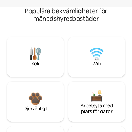
Populära bekvämligheter för
månadshyresbostäder
Kök
Wifi
Arbetsyta med
Djurvänligt
plats för dator