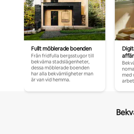
Fullt möblerade boenden
Digi
affä
Från fridfulla bergsstugor till
bekväma stadslägenheter,
Bekv
dessa möblerade boenden
noma
har alla bekvämligheter man
med w
är van vid hemma.
arbet
Bekvä