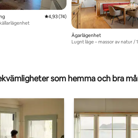
ing
4,93 av 5 i genomsnittligt betyg, 74 omdöm
4,93 (74)
källarlägenhet
Ägarlägenhet
Lugnt läge – massor av natur /
tligt betyg, 80 omdömen
kvämligheter som hemma och bra mån