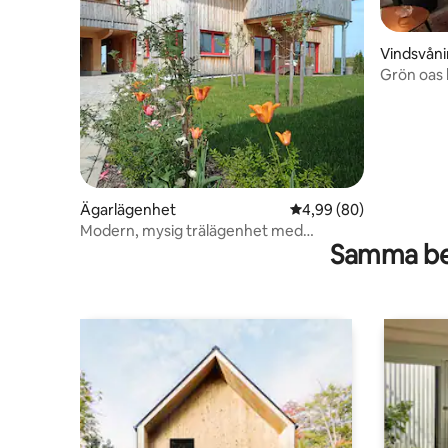
Vindsvån
Grön oas 
Ägarlägenhet
4,99 av 5 i genomsnit
4,99 (80)
Modern, mysig trälägenhet med
Samma be
trädgård