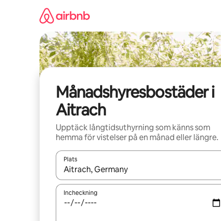
Hoppa
till
innehåll
Månadshyresbostäder i
Aitrach
Upptäck långtidsuthyrning som känns som
hemma för vistelser på en månad eller längre.
Plats
När resultaten är tillgängliga kan du navigera me
Incheckning