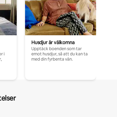
Husdjur är välkomna
Upptäck boenden som tar
r i
emot husdjur, så att du kan ta
,
med din fyrbenta vän.
telser