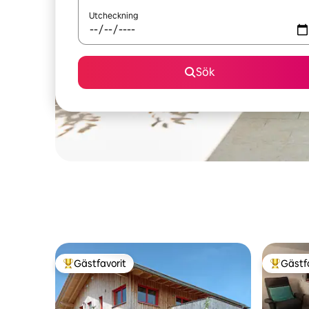
Utcheckning
Sök
Gästfavorit
Gästf
Populär gästfavorit
Populär 