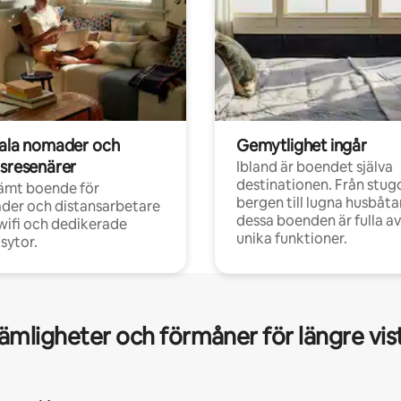
tala nomader och
Gemytlighet ingår
rsresenärer
Ibland är boendet själva
destinationen. Från stugo
ämt boende för
bergen till lugna husbåtar
der och distansarbetare
dessa boenden är fulla av
ifi och dedikerade
unika funktioner.
sytor.
mligheter och förmåner för längre vis