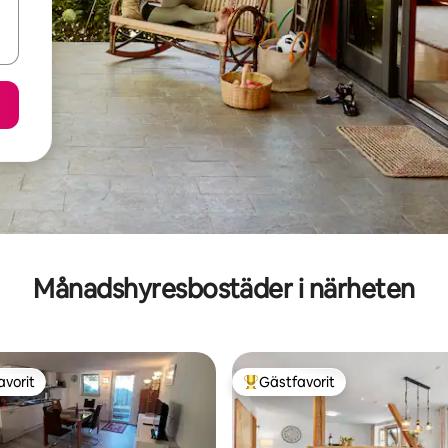
Månadshyresbostäder i närheten
avorit
Gästfavorit
gästfavorit
Populär gästfavorit