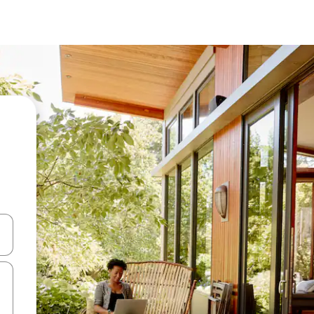
d upp- och nedåtpilarna eller utforska genom att trycka eller svepa.