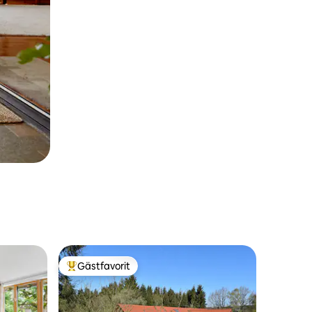
Gästfavorit
Populär gästfavorit