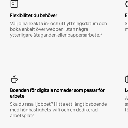
Flexibilitet du behöver
E
Välj dina exakta in- och utflyttningsdatum och
S
boka enkelt över webben, utan några
m
ytterligare åtaganden eller pappersarbete.*
Boenden för digitala nomader som passar för
L
arbete
A
Ska du resa i jobbet? Hitta ett långtidsboende
s
med höghastighets-wifi och en dedikerad
f
arbetsplats.