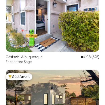
Gästsvit i Albuquerque
4,98 av 5 i ge
4,98 (525)
Enchanted Sage
Gästfavorit
Populär gästfavorit