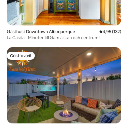
Gästhus i Downtown Albuquerque
4,95 av 5 i ge
4,95 (132)
La Casita'- Minuter till Gamla stan och centrum!
Gästfavorit
Gästfavorit