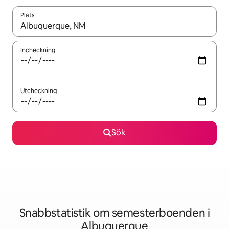
Plats
När resultaten är tillgängliga kan du navigera med upp- och ned
Incheckning
Utcheckning
Sök
Snabbstatistik om semesterboenden i
Albuquerque