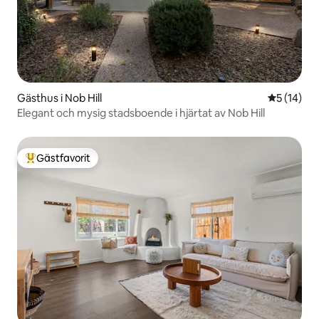
Gästhus i Nob Hill
5 av 5 i g
5 (14)
Elegant och mysig stadsboende i hjärtat av Nob Hill
Gästfavorit
Populär gästfavorit