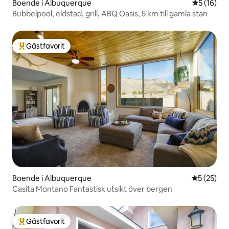
Boende i Albuquerque
5 av 5 i g
5 (16)
Bubbelpool, eldstad, grill, ABQ Oasis, 5 km till gamla stan
Gästfavorit
Populär gästfavorit
Boende i Albuquerque
5 av 5 i g
5 (25)
Casita Montano Fantastisk utsikt över bergen
Gästfavorit
Populär gästfavorit