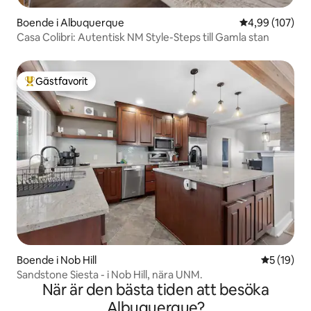
Boende i Albuquerque
4,99 av 5 i ge
4,99 (107)
Casa Colibri: Autentisk NM Style-Steps till Gamla stan
Gästfavorit
Populär gästfavorit
Boende i Nob Hill
5 av 5 i g
5 (19)
Sandstone Siesta - i Nob Hill, nära UNM.
När är den bästa tiden att besöka
Albuquerque?