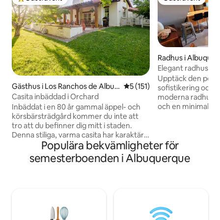
Populär gästfavorit
Gästfavorit
Radhus i Albuque
Elegant radhus i hj
Upptäck den perfe
Gästhus i Los Ranchos de Albuq
5 av 5 i genomsnittligt bet
5 (151)
sofistikering och f
uerque
Casita inbäddad i Orchard
moderna radhus. M
och en minimalisti
Inbäddat i en 80 år gammal äppel- och
detalj omsorgsfull
körsbärsträdgård kommer du inte att
upplevelse. Denna
tro att du befinner dig mitt i staden.
erbjuder en lugn t
Denna stiliga, varma casita har karaktär
Populära bekvämligheter för
belägen mellan hi
och är välutrustad, (har även biladdare
DT Albuquerque. N
på nivå 2). Denna landsbygdsmiljö
semesterboenden i Albuquerque
konst tillsammans
erbjuder avskildhet och lugn. Här
inredning. Perfekt
blandas natur, jordbruk, charm och
utforska den livlig
bekvämligheter. Njut av en eld på en kall
tillbaka till ett mer
natt. Varma dagar njut av den svala
har allt du behöver,
uteplatsen eller sitt under ett träd. Gå till
väsentligheter!
middag, ett bryggeri eller en vingård.
Shopping, Gamla stan, ballongpark 10