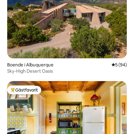
Boende i Albuquerque
5 av 5 i g
5 (94)
Sky-High Desert Oasis
Gästfavorit
Populär gästfavorit