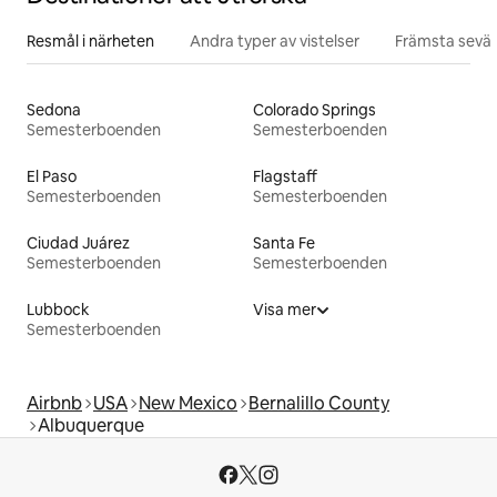
Resmål i närheten
Andra typer av vistelser
Främsta sevär
Sedona
Colorado Springs
Semesterboenden
Semesterboenden
El Paso
Flagstaff
Semesterboenden
Semesterboenden
Ciudad Juárez
Santa Fe
Semesterboenden
Semesterboenden
Lubbock
Visa mer
Semesterboenden
Airbnb
USA
New Mexico
Bernalillo County
Albuquerque