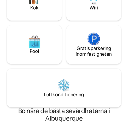
min. En natt är möjlig. LR STR #615
Kök
Wifi
Gratis parkering
Pool
inom fastigheten
Luftkonditionering
Bo nära de bästa sevärdheterna i
Albuquerque