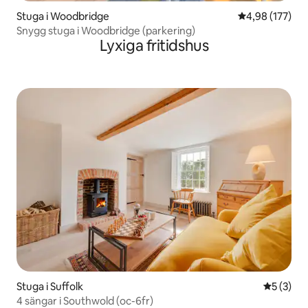
Stuga i Woodbridge
4,98 av 5 i ge
4,98 (177)
Snygg stuga i Woodbridge (parkering)
Lyxiga fritidshus
Stuga i Suffolk
5 av 5 i 
5 (3)
4 sängar i Southwold (oc-6fr)