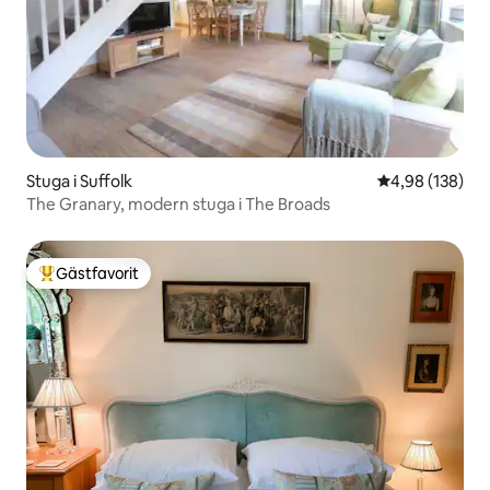
Stuga i Suffolk
4,98 av 5 i ge
4,98 (138)
The Granary, modern stuga i The Broads
Gästfavorit
Populär gästfavorit