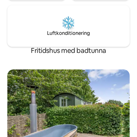
populärt och stugan ligger på en vanlig
tidsprovrutt. Bussarna är mycket
pålitliga och byn är välbetjänt vilket gör
det enkelt att hoppa mellan Suffolk och
Norfolk byar. Det finns fantastisk
promenad från stugan. Beläget i
Luftkonditionering
Waveney Valley ligger stigar som Angles
Way som följer Waveney floddal utanför
dörren.
Fritidshus med badtunna