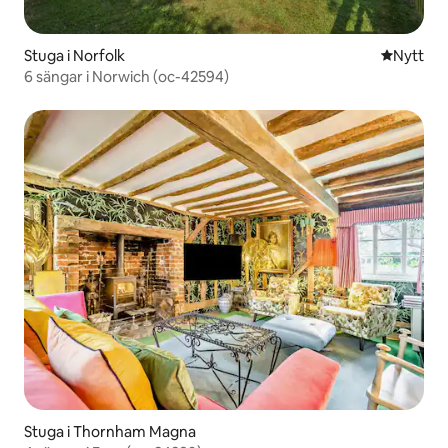
Stuga i Norfolk
Nytt ställ
Nytt
6 sängar i Norwich (oc-42594)
Stuga i Thornham Magna