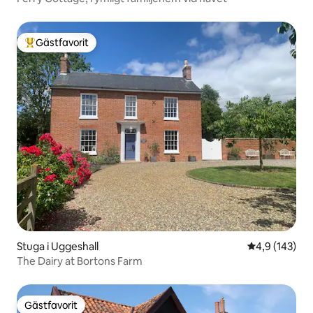
Gästfavorit
Populär gästfavorit
Stuga i Uggeshall
4,9 av 5 i ge
4,9 (143)
The Dairy at Bortons Farm
Gästfavorit
Gästfavorit