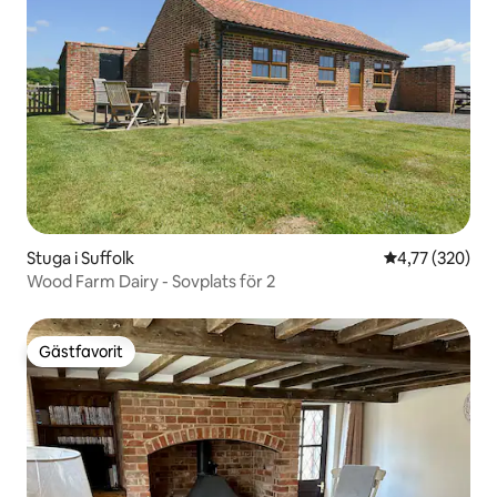
Stuga i Suffolk
4,77 av 5 i ge
4,77 (320)
Wood Farm Dairy - Sovplats för 2
Gästfavorit
Gästfavorit