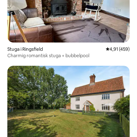
Stuga i Ringsfield
4,91 av 5 i ge
4,91 (459)
Charmig romantisk stuga + bubbelpool