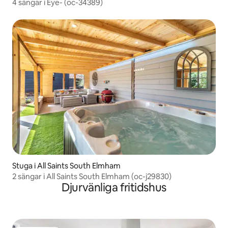
4 sängar i Eye- (oc-34389)
Stuga i All Saints South Elmham
2 sängar i All Saints South Elmham (oc-j29830)
Djurvänliga fritidshus