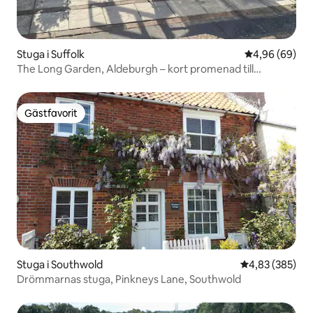
Stuga i Suffolk
4,96 av 5 i g
4,96 (69)
The Long Garden, Aldeburgh – kort promenad till
stranden
Gästfavorit
Gästfavorit
Stuga i Southwold
4,83 av 5 i ge
4,83 (385)
Drömmarnas stuga, Pinkneys Lane, Southwold