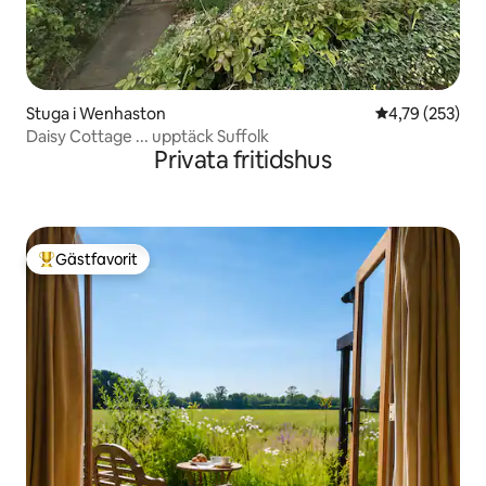
Stuga i Wenhaston
4,79 av 5 i ge
4,79 (253)
Daisy Cottage ... upptäck Suffolk
Privata fritidshus
Gästfavorit
Populär gästfavorit