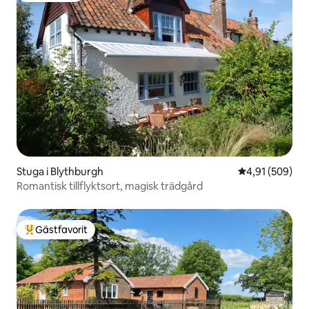
Stuga i Blythburgh
4,91 av 5 i ge
4,91 (509)
Romantisk tillflyktsort, magisk trädgård
Gästfavorit
Populär gästfavorit