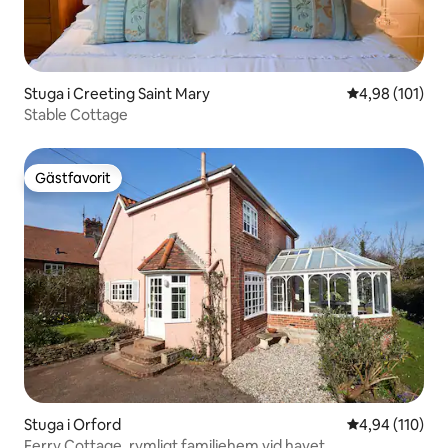
Stuga i Creeting Saint Mary
4,98 av 5 i ge
4,98 (101)
Stable Cottage
Gästfavorit
Gästfavorit
Stuga i Orford
4,94 av 5 i ge
4,94 (110)
Ferry Cottage, rymligt familjehem vid havet