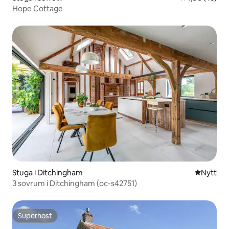
Hope Cottage
Stuga i Ditchingham
Nytt ställ
Nytt
3 sovrum i Ditchingham (oc-s42751)
Superhost
Superhost