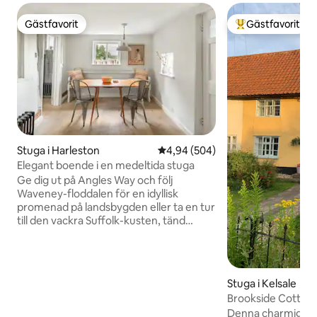
Gästfavorit
Gästfavorit
Gästfavorit
Populär gästfavor
Stuga i Harleston
4,94 av 5 i genomsnittligt bety
4,94 (504)
Elegant boende i en medeltida stuga
Ge dig ut på Angles Way och följ
Waveney-floddalen för en idyllisk
promenad på landsbygden eller ta en tur
till den vackra Suffolk-kusten, tänd
sedan elden och kryp ihop under
bjälkarna. Denna idylliska bostad har
visats i en mängd tidskrifter och
kombinerar periodiska funktioner och
Stuga i Kelsale
elegant, modern design. Ivywood-
Brookside Cottage,
stugan är medeltida i ålder, men modern
Suffolkkusten
Denna charmiga n
i design, med lyxiga ytor och fina