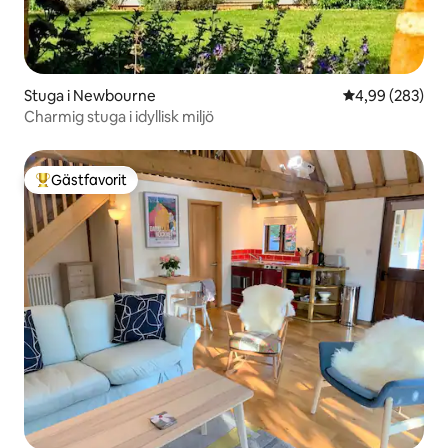
Stuga i Newbourne
4,99 av 5 i ge
4,99 (283)
Charmig stuga i idyllisk miljö
Gästfavorit
Populär gästfavorit