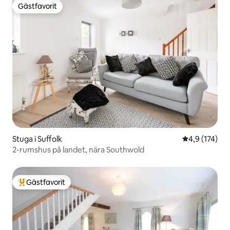
Gästfavorit
Gästfavorit
Stuga i Suffolk
4,9 av 5 i ge
4,9 (174)
2-rumshus på landet, nära Southwold
Gästfavorit
Populär gästfavorit