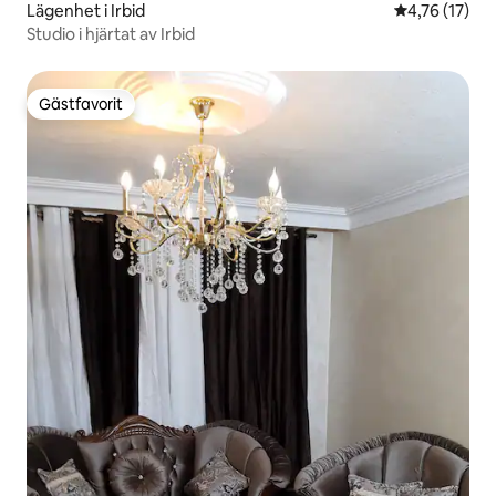
Lägenhet i Irbid
4,76 av 5 i g
4,76 (17)
Studio i hjärtat av Irbid
Gästfavorit
Gästfavorit