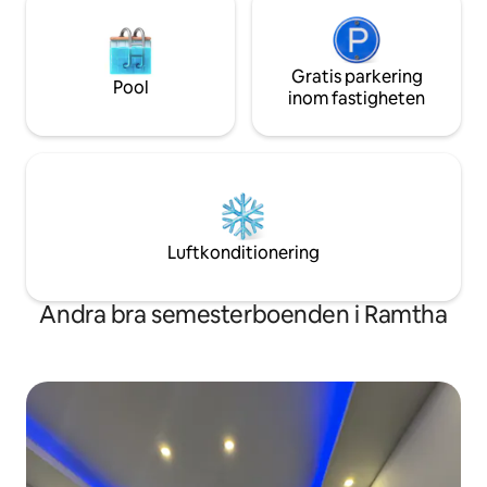
privat, skräddarsydd retreat. Om du är
intresserad, skriv gärna din fråga så
skickar jag mer information.
Gratis parkering
Pool
inom fastigheten
Luftkonditionering
Andra bra semesterboenden i Ramtha