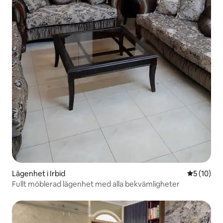
Lägenhet i Irbid
5 av 5 i g
5 (10)
Fullt möblerad lägenhet med alla bekvämligheter