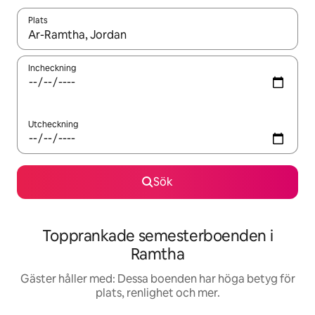
Plats
När resultaten är tillgängliga kan du navigera med upp- och ned
Incheckning
Utcheckning
Sök
Topprankade semesterboenden i
Ramtha
Gäster håller med: Dessa boenden har höga betyg för
plats, renlighet och mer.