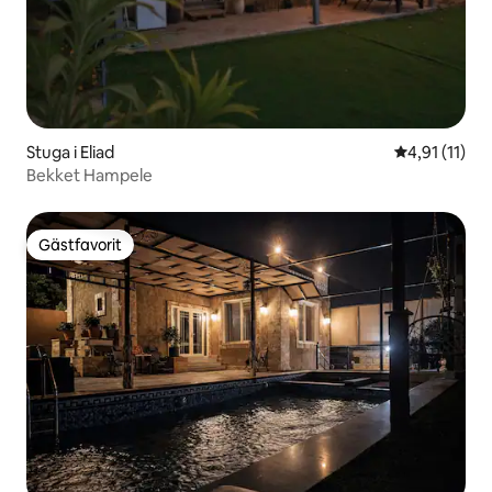
Stuga i Eliad
4,91 av 5 i 
4,91 (11)
Bekket Hampele
Gästfavorit
Gästfavorit