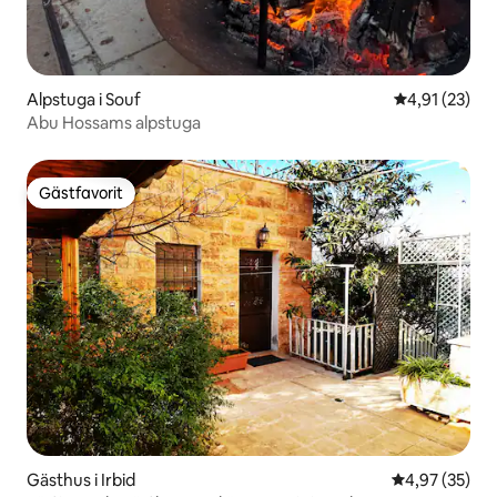
Alpstuga i Souf
4,91 av 5 i g
4,91 (23)
Abu Hossams alpstuga
Gästfavorit
Gästfavorit
Gästhus i Irbid
4,97 av 5 i g
4,97 (35)