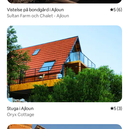
Vistelse på bondgård i Ajloun
5 av 5 i 
5 (6)
Sultan Farm och Chalet - Ajloun
Stuga i Ajloun
5 av 5 i 
5 (3)
Oryx Cottage