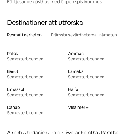
Förtjusande gästhus med öppen spis inomhus
Destinationer att utforska
Resmål i närheten
Främsta sevärdheterna i närheten
Pafos
Amman
Semesterboenden
Semesterboenden
Beirut
Larnaka
Semesterboenden
Semesterboenden
Limassol
Haifa
Semesterboenden
Semesterboenden
Dahab
Visa mer
Semesterboenden
Airbnb
Jordanien
Irbid
Liwā' ar Ramthā
Ramtha