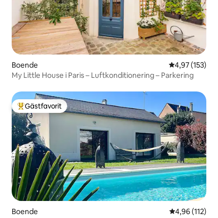
Boende
4,97 av 5 i ge
4,97 (153)
My Little House i Paris – Luftkonditionering – Parkering
Gästfavorit
Populär gästfavorit
Boende
4,96 av 5 i ge
4,96 (112)