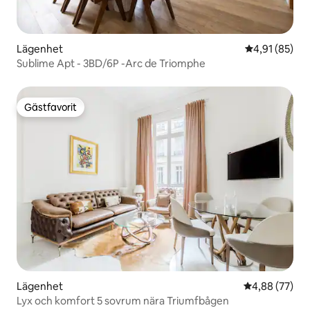
Lägenhet
4,91 av 5 i g
4,91 (85)
Sublime Apt - 3BD/6P -Arc de Triomphe
Gästfavorit
Gästfavorit
Lägenhet
4,88 av 5 i g
4,88 (77)
Lyx och komfort 5 sovrum nära Triumfbågen