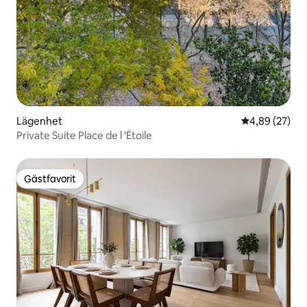
Lägenhet
4,89 av 5 i g
4,89 (27)
Private Suite Place de l 'Étoile
Gästfavorit
Gästfavorit