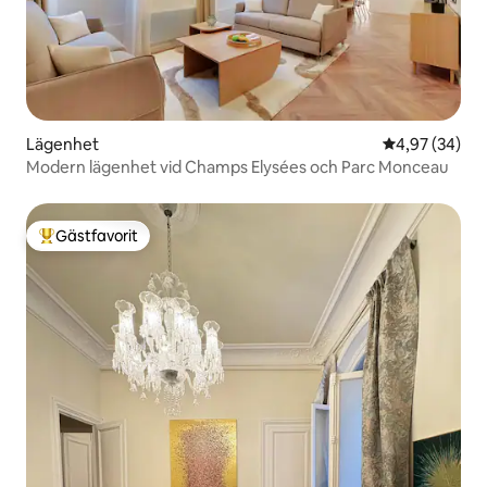
Lägenhet
4,97 av 5 i g
4,97 (34)
Modern lägenhet vid Champs Elysées och Parc Monceau
Gästfavorit
Populär gästfavorit