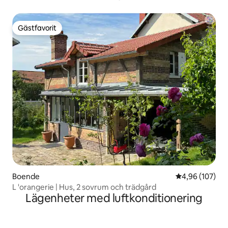
Gästfavorit
Gästfavorit
Boende
4,96 av 5 i ge
4,96 (107)
L 'orangerie | Hus, 2 sovrum och trädgård
Lägenheter med luftkonditionering