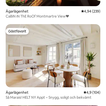
Ägarlägenhet
4,94 av 5 i ge
4,94 (239)
CaBiN iN ThE RoOf Montmartre View♥
Gästfavorit
Gästfavorit
Ägarlägenhet
4,9 av 5 i ge
4,9 (104)
Så Marais! HELT NY Appt ~ Snygg, soligt och bekvämt