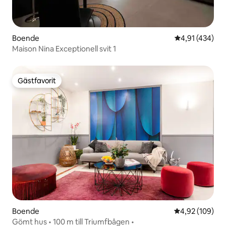
Boende
4,91 av 5 i ge
4,91 (434)
Maison Nina Exceptionell svit 1
Gästfavorit
Gästfavorit
Boende
4,92 av 5 i ge
4,92 (109)
Gömt hus • 100 m till Triumfbågen •