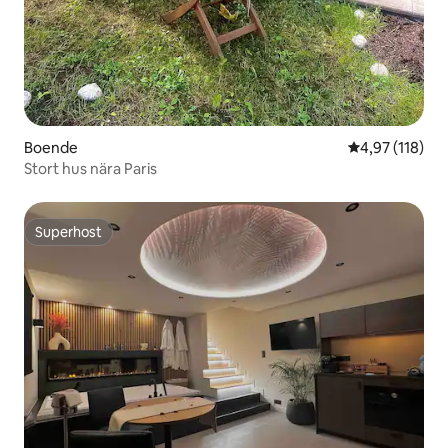
Boende
4,97 av 5 i ge
4,97 (118)
Stort hus nära Paris
Superhost
Superhost