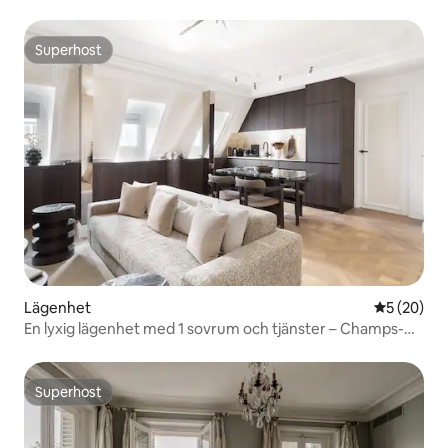
Superhost
Superhost
Lägenhet
5 av 5 i g
5 (20)
En lyxig lägenhet med 1 sovrum och tjänster – Champs-
Elysées
Superhost
Superhost