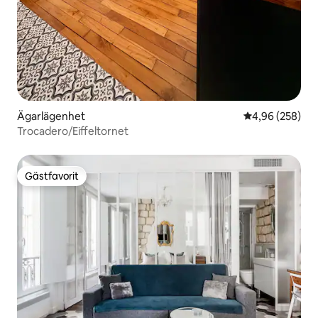
Ägarlägenhet
4,96 av 5 i ge
4,96 (258)
Trocadero/Eiffeltornet
Gästfavorit
Gästfavorit