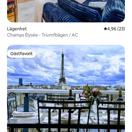
Lägenhet
4,96 av 5 i g
4,96 (23)
Champs Élysée - Triumfbågen / AC
Gästfavorit
Gästfavorit