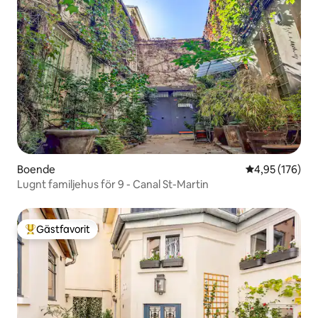
Boende
4,95 av 5 i ge
4,95 (176)
Lugnt familjehus för 9 - Canal St-Martin
Gästfavorit
Populär gästfavorit