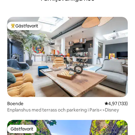
Gästfavorit
Populär gästfavorit
Boende
4,97 av 5 i ge
4,97 (133)
Enplanshus med terrass och parkering i Paris<>Disney
Gästfavorit
Gästfavorit