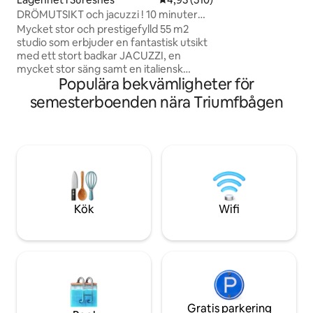
att ge en lyxig m
DRÖMUTSIKT och jacuzzi ! 10 minuter
gäster som vill upp
från centrala PARIS!
Mycket stor och prestigefylld 55 m2
Paris-indoor
studio som erbjuder en fantastisk utsikt
med ett stort badkar JACUZZI, en
mycket stor säng samt en italiensk
Populära bekvämligheter för
dusch. Beläget i ett lugnt och säkert
område 10 minuter från den berömda
semesterboenden nära Triumfbågen
Avenue des Champs Elysées (centrum
av Paris). Jag erbjuder för 95 euro ett
valfritt "ROMANTIKPAKET" för att
ÖVERRASKA din älskade. Det levereras
med rosenblad, ljus placerade på en
hjärtform på sängen (en Happy
Birthday-skylt kan läggas till) och för 175
€ levereras det med en bra flaska
Kök
Wifi
champagne och jordgubbar! 🌹🥂🍓
Gratis parkering