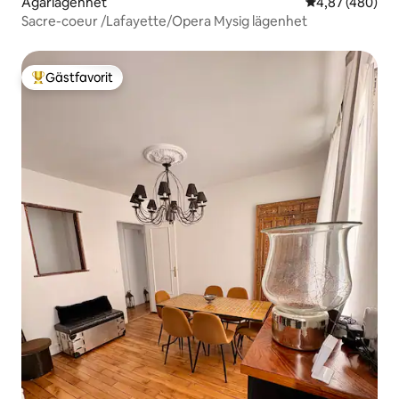
Ägarlägenhet
4,87 av 5 i ge
4,87 (480)
Sacre-coeur /Lafayette/Opera Mysig lägenhet
Gästfavorit
Populär gästfavorit