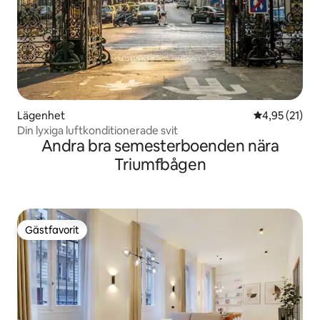
Lägenhet
4,95 av 5 i g
4,95 (21)
Din lyxiga luftkonditionerade svit
Andra bra semesterboenden nära
Triumfbågen
Gästfavorit
Gästfavorit