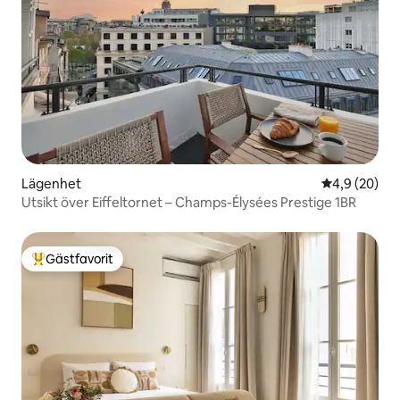
Lägenhet
4,9 av 5 i g
4,9 (20)
Utsikt över Eiffeltornet – Champs-Élysées Prestige 1BR
Gästfavorit
Populär gästfavorit