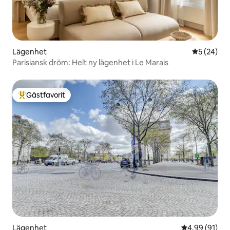
Lägenhet
5 av 5 i g
5 (24)
Parisiansk dröm: Helt ny lägenhet i Le Marais
Gästfavorit
Populär gästfavorit
Lägenhet
4,99 av 5 i g
4,99 (91)