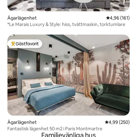
Ägarlägenhet
4,96 av 5 i ge
4,96 (161)
*Le Marais Luxury & Style: hiss, tvättmaskin, torktumlare
Gästfavorit
Populär gästfavorit
Ägarlägenhet
4,99 av 5 i ge
4,99 (250)
Fantastisk lägenhet 50 m2 i Paris Montmartre
Familjevänliga hus