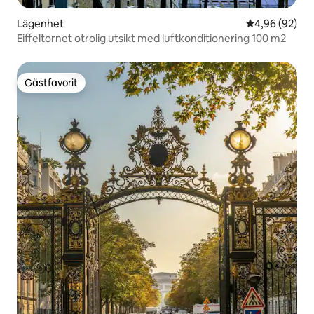
Lägenhet
4,96 av 5 i g
4,96 (92)
Eiffeltornet otrolig utsikt med luftkonditionering 100 m2
Gästfavorit
Gästfavorit