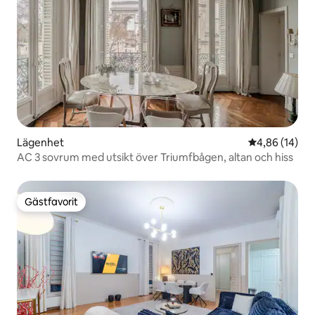
Lägenhet
4,86 av 5 i g
4,86 (14)
AC 3 sovrum med utsikt över Triumfbågen, altan och hiss
Gästfavorit
Gästfavorit