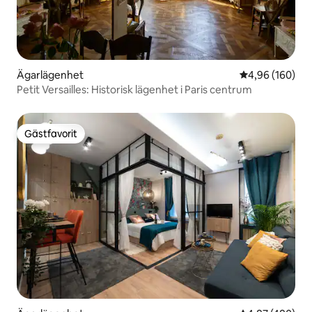
Ägarlägenhet
4,96 av 5 i ge
4,96 (160)
Petit Versailles: Historisk lägenhet i Paris centrum
Gästfavorit
Gästfavorit