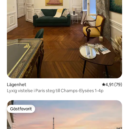
Lägenhet
4,91 av 5 i g
4,91 (79)
Lyxig vistelse i Paris steg till Champs-Elysées 1-4p
Gästfavorit
Gästfavorit