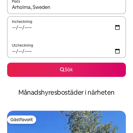
Plats
När resultaten är tillgängliga kan du navigera med upp- och ned
Incheckning
Utcheckning
Sök
Månadshyresbostäder i närheten
Gästfavorit
Gästfavorit