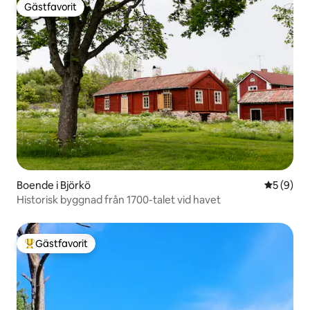
Gästfavorit
Gästfavorit
Boende i Björkö
5 av 5 i 
5 (9)
Historisk byggnad från 1700-talet vid havet
Gästfavorit
Populär gästfavorit