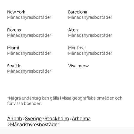
New York
Barcelona
Månadshyresbostäder
Månadshyresbostäder
Florens
Aten
Månadshyresbostäder
Månadshyresbostäder
Miami
Montreal
Månadshyresbostäder
Månadshyresbostäder
Seattle
Visa mer
Månadshyresbostäder
*Några undantag kan gälla i vissa geografiska områden och
för vissa boenden.
Airbnb
Sverige
Stockholm
Arholma
Månadshyresbostäder