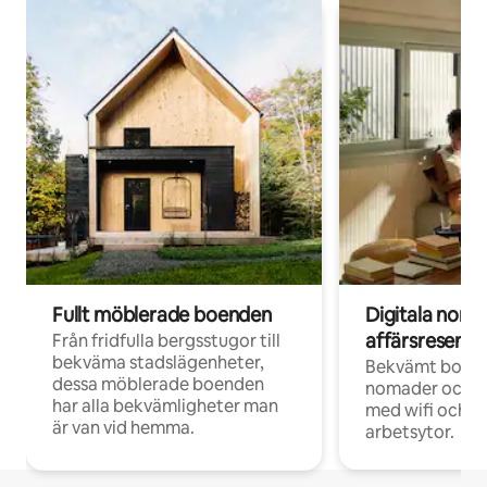
Fullt möblerade boenden
Digitala nom
affärsresenär
Från fridfulla bergsstugor till
bekväma stadslägenheter,
Bekvämt boend
dessa möblerade boenden
nomader och d
har alla bekvämligheter man
med wifi och d
är van vid hemma.
arbetsytor.