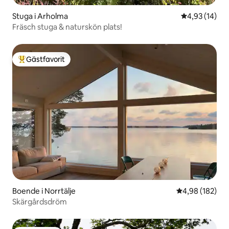
Stuga i Arholma
4,93 av 5 i g
4,93 (14)
Fräsch stuga & naturskön plats!
Gästfavorit
Populär gästfavorit
Boende i Norrtälje
4,98 av 5 i ge
4,98 (182)
Skärgårdsdröm