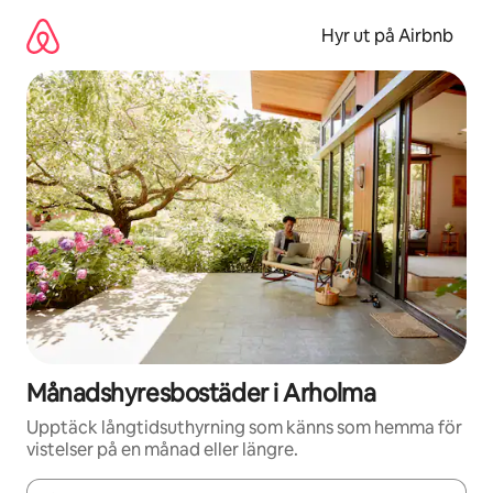
Hoppa
till
Hyr ut på Airbnb
innehåll
Månadshyresbostäder i Arholma
Upptäck långtidsuthyrning som känns som hemma för
vistelser på en månad eller längre.