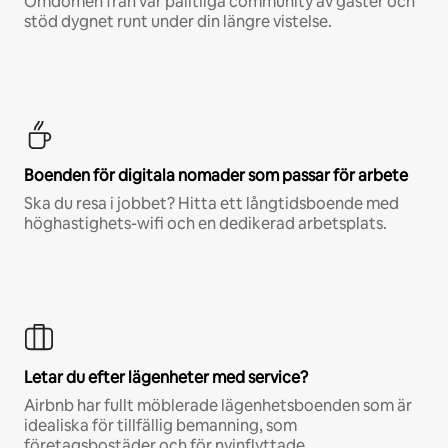
Omdömen från vår pålitliga community av gäster och
stöd dygnet runt under din längre vistelse.
Boenden för digitala nomader som passar för arbete
Ska du resa i jobbet? Hitta ett långtidsboende med
höghastighets-wifi och en dedikerad arbetsplats.
Letar du efter lägenheter med service?
Airbnb har fullt möblerade lägenhetsboenden som är
idealiska för tillfällig bemanning, som
företagsbostäder och för nyinflyttade.