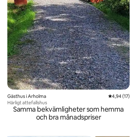
Gästhus i Arholma
4,94 av 5 i g
4,94 (17)
Härligt attefallshus
Samma bekvämligheter som hemma
och bra månadspriser