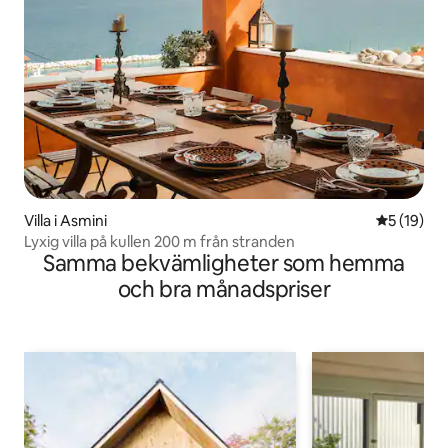
Villa i Asmini
5 av 5 i g
5 (19)
Lyxig villa på kullen 200 m från stranden
Samma bekvämligheter som hemma
och bra månadspriser