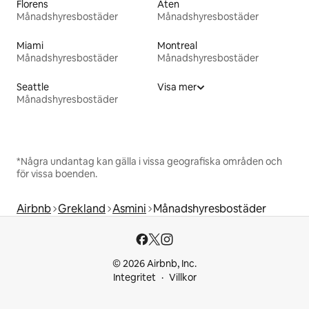
Florens
Aten
Månadshyresbostäder
Månadshyresbostäder
Miami
Montreal
Månadshyresbostäder
Månadshyresbostäder
Seattle
Visa mer
Månadshyresbostäder
*Några undantag kan gälla i vissa geografiska områden och
för vissa boenden.
Airbnb
Grekland
Asmini
Månadshyresbostäder
© 2026 Airbnb, Inc.
Integritet
Villkor