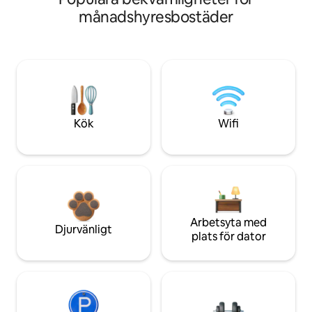
månadshyresbostäder
Kök
Wifi
Arbetsyta med
Djurvänligt
plats för dator