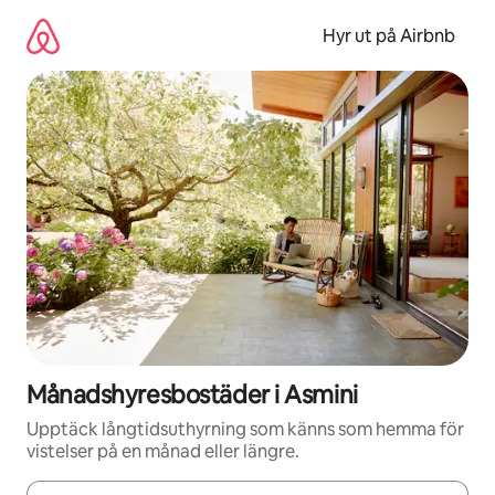
Hoppa
till
Hyr ut på Airbnb
innehåll
Månadshyresbostäder i Asmini
Upptäck långtidsuthyrning som känns som hemma för
vistelser på en månad eller längre.