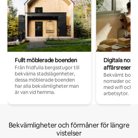
Fullt möblerade boenden
Digitala nom
affärsresenär
Från fridfulla bergsstugor till
bekväma stadslägenheter,
Bekvämt boend
dessa möblerade boenden
nomader och d
har alla bekvämligheter man
med wifi och d
är van vid hemma.
arbetsytor.
Bekvämligheter och förmåner för längre
vistelser