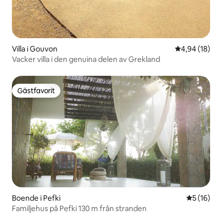
Villa i Gouvon
4,94 av 5 i g
4,94 (18)
Vacker villa i den genuina delen av Grekland
Gästfavorit
Gästfavorit
Boende i Pefki
5 av 5 i g
5 (16)
Familjehus på Pefki 130 m från stranden