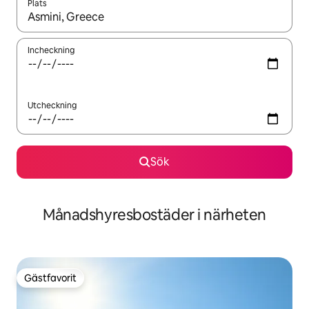
Plats
När resultaten är tillgängliga kan du navigera med upp- och ned
Incheckning
Utcheckning
Sök
Månadshyresbostäder i närheten
Gästfavorit
Gästfavorit