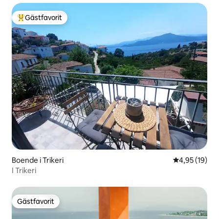
Gästfavorit
Populär gästfavorit
Boende i Trikeri
4,95 av 5 i g
4,95 (19)
I Trikeri
Gästfavorit
Gästfavorit