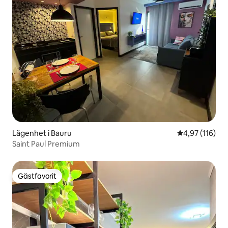
Lägenhet i Bauru
4,97 av 5 i ge
4,97 (116)
Saint Paul Premium
Gästfavorit
Gästfavorit