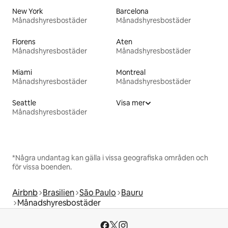
New York
Barcelona
Månadshyresbostäder
Månadshyresbostäder
Florens
Aten
Månadshyresbostäder
Månadshyresbostäder
Miami
Montreal
Månadshyresbostäder
Månadshyresbostäder
Seattle
Visa mer
Månadshyresbostäder
*Några undantag kan gälla i vissa geografiska områden och
för vissa boenden.
Airbnb
Brasilien
São Paulo
Bauru
Månadshyresbostäder