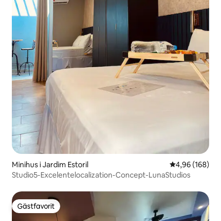
Minihus i Jardim Estoril
4,96 av 5 i ge
4,96 (168)
Studio5-Excelentelocalization-Concept-LunaStudios
Gästfavorit
Gästfavorit