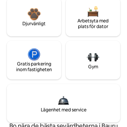
Arbetsyta med
Djurvänligt
plats för dator
Gratis parkering
Gym
inom fastigheten
Lägenhet med service
Bo nära de bästa sevärdheterna i Bauru