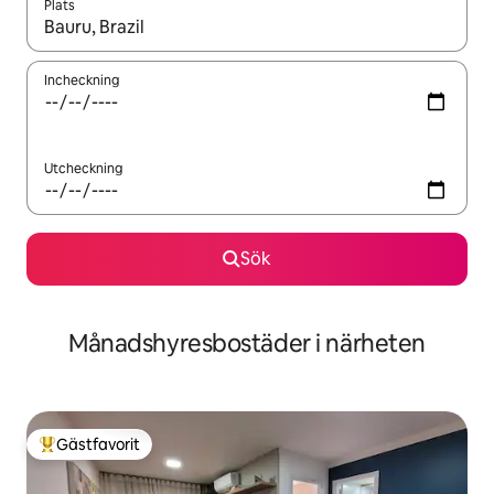
Plats
När resultaten är tillgängliga kan du navigera med upp- och ned
Incheckning
Utcheckning
Sök
Månadshyresbostäder i närheten
Gästfavorit
Populär gästfavorit