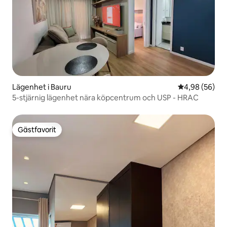
Lägenhet i Bauru
4,98 av 5 i g
4,98 (56)
5-stjärnig lägenhet nära köpcentrum och USP - HRAC
Gästfavorit
Gästfavorit