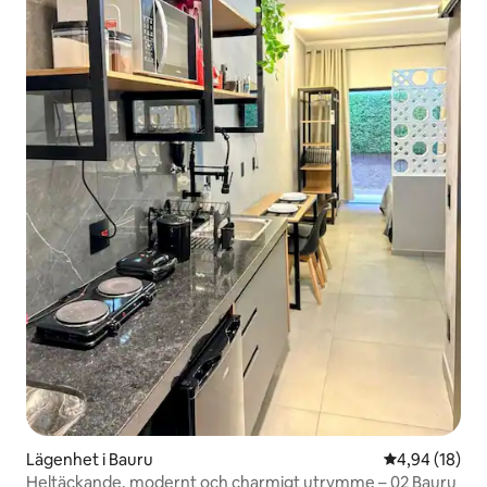
Lägenhet i Bauru
4,94 av 5 i g
4,94 (18)
Heltäckande, modernt och charmigt utrymme – 02 Bauru