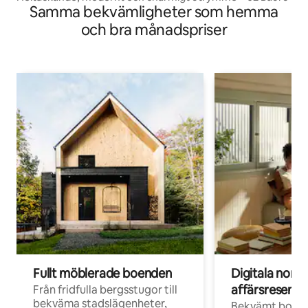
Samma bekvämligheter som hemma
och bra månadspriser
Fullt möblerade boenden
Digitala nom
affärsresenär
Från fridfulla bergsstugor till
bekväma stadslägenheter,
Bekvämt boend