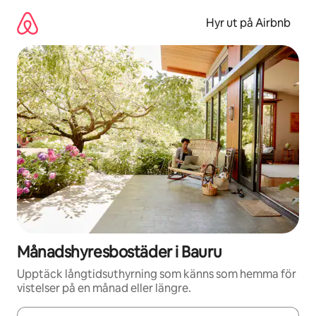
Hoppa
till
Hyr ut på Airbnb
innehåll
Månadshyresbostäder i Bauru
Upptäck långtidsuthyrning som känns som hemma för
vistelser på en månad eller längre.