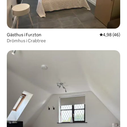
Gästhus i Furzton
4,98 av 5 i g
4,98 (46)
Drömhus i Crabtree