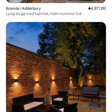
Boende i Adderbury
4,97 av 5 i g
4,97 (39)
Lyxig stuga med halmtak, halm nummer två