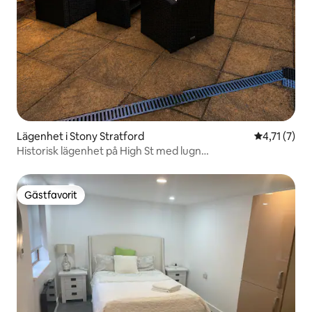
Lägenhet i Stony Stratford
4,71 av 5 i
4,71 (7)
Historisk lägenhet på High St med lugn
trädgårdsavkoppling
Gästfavorit
Gästfavorit