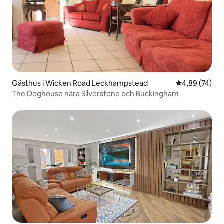
Gästhus i Wicken Road Leckhampstead
4,89 av 5 i g
4,89 (74)
The Doghouse nära Silverstone och Buckingham