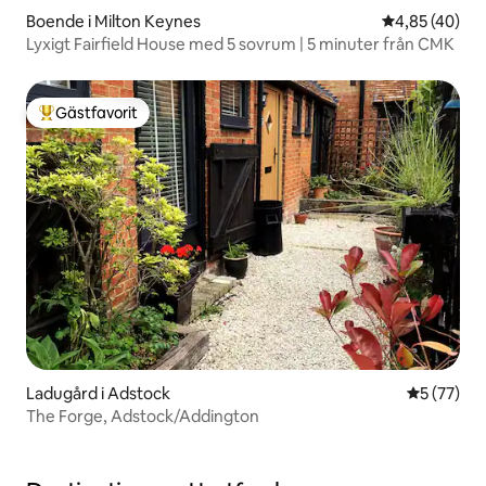
Boende i Milton Keynes
4,85 av 5 i g
4,85 (40)
Lyxigt Fairfield House med 5 sovrum | 5 minuter från CMK
Gästfavorit
Populär gästfavorit
Ladugård i Adstock
5 av 5 i g
5 (77)
The Forge, Adstock/Addington