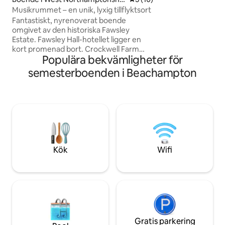
kort vistelse eller
e
Musikrummet – en unik, lyxig tillflyktsort
dubbelsäng på öve
sitsig bäddsoffa p
Fantastiskt, nyrenoverat boende
vardagsrummet, så 
omgivet av den historiska Fawsley
vuxna och 2 barn. 
Estate. Fawsley Hall-hotellet ligger en
också tillgänglig för
kort promenad bort. Crockwell Farm
Populära bekvämligheter för
ligger 7 miles bort och Silverstone Circuit
ligger bara 30 minuters bilresa bort. The
semesterboenden i Beachampton
Music Room är en unik fristående
stenstuga bredvid vårt familjehem som
kombinerar en egenartad karaktär med
lyxigt modernt boende. Super-kingsize-
säng, arbetsyta, smart-TV, XBox,
Everhot, diskmaskin, tvättmaskin,
torktumlare, vedeldad brännare,
luftkonditionering, laddning för elbil.
Kök
Wifi
Utsikt över parken.
Gratis parkering