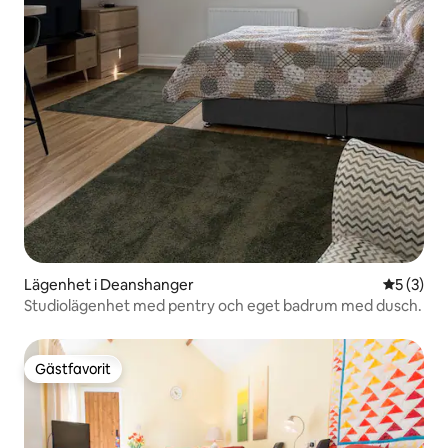
Lägenhet i Deanshanger
5 av 5 i 
5 (3)
Studiolägenhet med pentry och eget badrum med dusch.
Gästfavorit
Gästfavorit