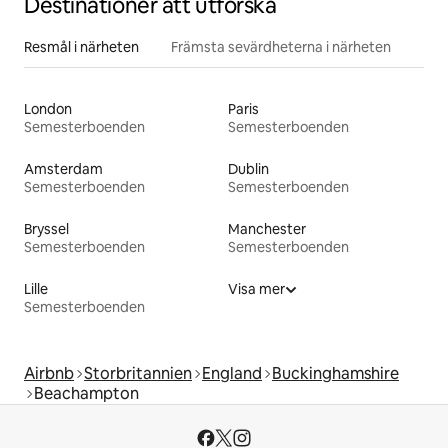
Destinationer att utforska
Resmål i närheten
Främsta sevärdheterna i närheten
London
Paris
Semesterboenden
Semesterboenden
Amsterdam
Dublin
Semesterboenden
Semesterboenden
Bryssel
Manchester
Semesterboenden
Semesterboenden
Lille
Visa mer
Semesterboenden
Airbnb
Storbritannien
England
Buckinghamshire
Beachampton