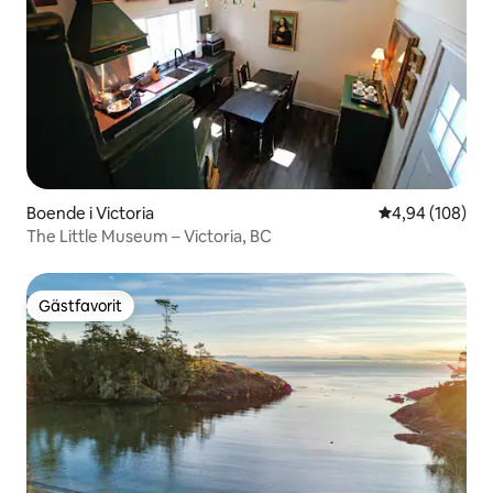
Boende i Victoria
4,94 av 5 i ge
4,94 (108)
The Little Museum – Victoria, BC
Gästfavorit
Gästfavorit