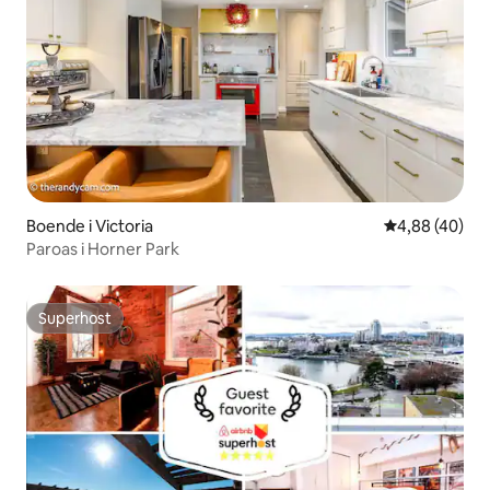
Boende i Victoria
4,88 av 5 i g
4,88 (40)
Paroas i Horner Park
Superhost
Superhost