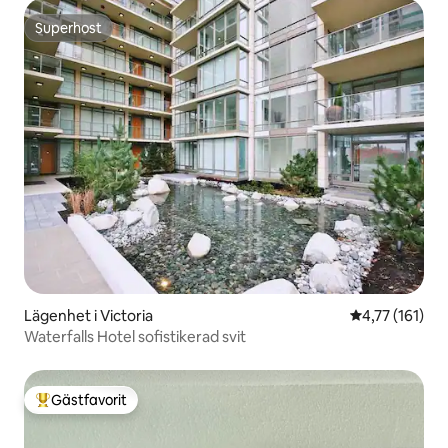
Superhost
Superhost
Lägenhet i Victoria
4,77 av 5 i g
4,77 (161)
Waterfalls Hotel sofistikerad svit
Gästfavorit
Populär gästfavorit