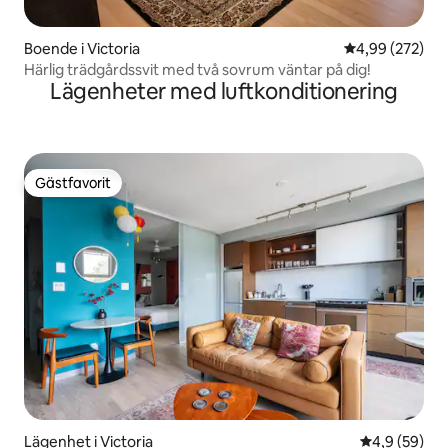
Boende i Victoria
4,99 av 5 i ge
4,99 (272)
Härlig trädgårdssvit med två sovrum väntar på dig!
Lägenheter med luftkonditionering
Gästfavorit
Gästfavorit
Lägenhet i Victoria
4,9 av 5 i g
4,9 (59)