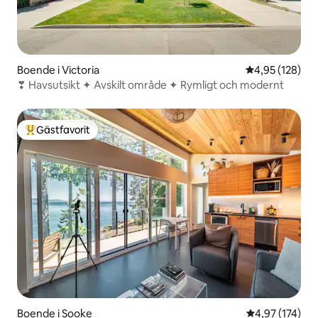
Boende i Victoria
4,95 av 5 i ge
4,95 (128)
❣ Havsutsikt ✦ Avskilt område ✦ Rymligt och modernt
Gästfavorit
Populär gästfavorit
Boende i Sooke
4,97 av 5 i ge
4,97 (174)