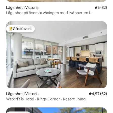
Lägenhet i Victoria
5 av 5 i g
5 (32)
Lägenhet på översta våningen med två sovrum i
Fernwood
Gästfavorit
Populär gästfavorit
Lägenhet i Victoria
4,97 av 5 i g
4,97 (62)
Waterfalls Hotel - Kings Corner - Resort Living