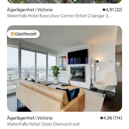
Ägarlägenhet i Victoria
4,91 av 5 i g
4,91 (22)
Waterfalls Hotel Executive Corner Enhet 2 sängar 2
badrum
Gästfavorit
Populär gästfavorit
Ägarlägenhet i Victoria
4,96 av 5 i ge
4,96 (114)
WaterFalls Hotel: Oasis Diamond-svit