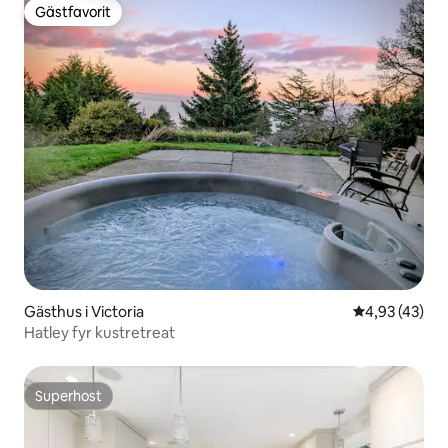
Gästfavorit
Gästfavorit
Gästhus i Victoria
4,93 av 5 i g
4,93 (43)
Hatley fyr kustretreat
Superhost
Superhost