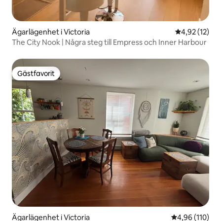
Ägarlägenhet i Victoria
4,92 av 5 i g
4,92 (12)
The City Nook | Några steg till Empress och Inner Harbour
Gästfavorit
Gästfavorit
Ägarlägenhet i Victoria
4,96 av 5 i ge
4,96 (110)