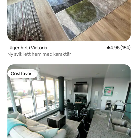
Lägenhet i Victoria
4,95 av 5 i ge
4,95 (154)
Ny svit i ett hem med karaktär
Gästfavorit
Gästfavorit