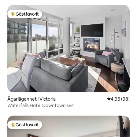
Gästfavorit
Populär gästfavorit
Ägarlägenhet i Victoria
4,96 av 5 i g
4,96 (98)
Waterfalls Hotel Downtown svit
Gästfavorit
Populär gästfavorit