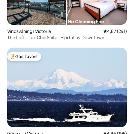
Vindsvåning i Victoria
4,87 av 5 i ge
4,87 (291)
The Loft - Lux Chic Suite | Hjärtat av Downtown
Gästfavorit
Populär gästfavorit
Gästsvit i Victoria
4,96 av 5 i ge
4,96 (195)