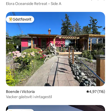
Elora Oceanside Retreat – Side A
Gästfavorit
Populär gästfavorit
Boende i Victoria
4,97 av 5 i ge
4,97 (116)
Vacker gästsvit i vintagestil