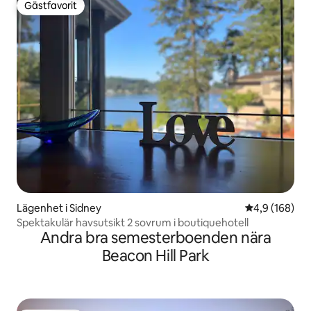
Gästfavorit
Gästfavorit
Lägenhet i Sidney
4,9 av 5 i ge
4,9 (168)
Spektakulär havsutsikt 2 sovrum i boutiquehotell
Andra bra semesterboenden nära
Beacon Hill Park