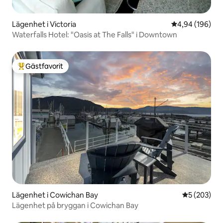
Lägenhet i Victoria
4,94 av 5 i ge
4,94 (196)
Waterfalls Hotel: "Oasis at The Falls" i Downtown
Gästfavorit
Populär gästfavorit
Lägenhet i Cowichan Bay
5 av 5 i ge
5 (203)
Lägenhet på bryggan i Cowichan Bay