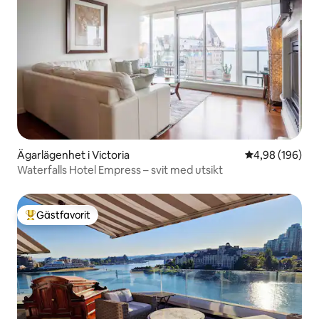
Ägarlägenhet i Victoria
4,98 av 5 i ge
4,98 (196)
Waterfalls Hotel Empress – svit med utsikt
Gästfavorit
Populär gästfavorit