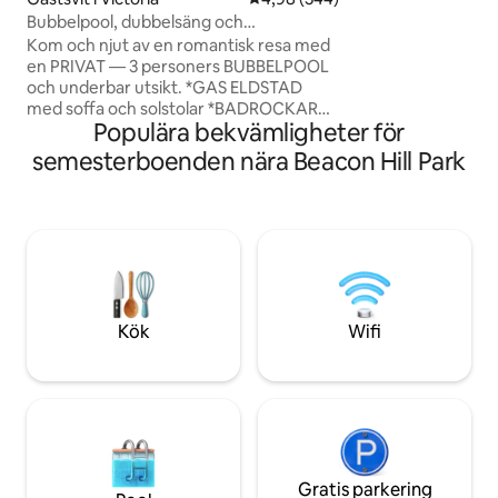
Juan County Park fö
Bubbelpool, dubbelsäng och
stranden och den i
elbilsladdare
Light House. Ägar
Kom och njut av en romantisk resa med
bredvid, men sepa
en PRIVAT — 3 personers BUBBELPOOL
garagebyggnader, v
och underbar utsikt. *GAS ELDSTAD
avskildhet.
med soffa och solstolar *BADROCKAR
Populära bekvämligheter för
OCH SPAHANDDUKAR *Fullt utrustat
kök *Tvättstuga i sviten *Super snabb
semesterboenden nära Beacon Hill Park
laddare till elbil WALMART, SUPERSTORE
& RESTAURANGER alla inom 5 minuters
bilresa *25 minuters bilväg till Downtown
Victoria Vi är en familj på 4
yrkesverksamma som bor på
övervåningen. Du kommer att höra
fotspår på övervåningen men vi är
mycket respektfulla när vi har gäster.
Kök
Wifi
**INGA FESTER eller andra gäster tillåtna
Gratis parkering