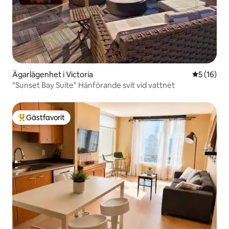
Ägarlägenhet i Victoria
5 av 5 i g
5 (16)
"Sunset Bay Suite" Hänförande svit vid vattnet
Gästfavorit
Populär gästfavorit