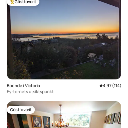
Gästfavorit
Populär gästfavorit
Boende i Victoria
4,97 av 5 i ge
4,97 (114)
Fyrtornets utsiktspunkt
Gästfavorit
Gästfavorit