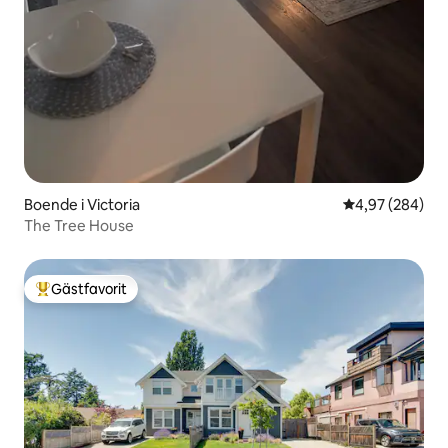
Boende i Victoria
4,97 av 5 i ge
4,97 (284)
The Tree House
Gästfavorit
Populär gästfavorit