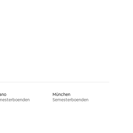
ano
München
mesterboenden
Semesterboenden