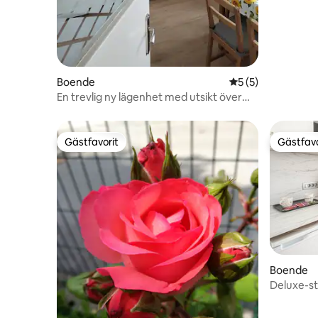
Boende
5 av 5 i genomsni
5 (5)
En trevlig ny lägenhet med utsikt över
bergen
Gästfavorit
Gästfavo
Gästfavorit
Gästfavo
Boende
Deluxe-s
(Kum)