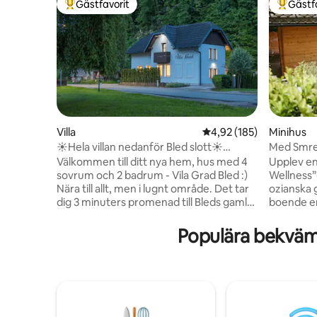
Gästfavorit
Gästf
Populär gästfavorit
Populär 
Villa
4,92 av 5 i genomsnitt
4,92 (185)
Minihus
☀Hela villan nedanför Bled slott☀
Med Smrek
freeBikes & bastu
wellness 
Välkommen till ditt nya hem, hus med 4
Upplev en
sovrum och 2 badrum - Vila Grad Bled :)
Wellness”
Nära till allt, men i lugnt område. Det tar
ozianska 
dig 3 minuters promenad till Bleds gamla
boende erb
stadskärna, 6 minuters promenad till
två separ
Bledsjön och några minuters promenad
trästuga 
Populära bekväm
till Bleds slott. Det finns några cyklar som
förstklas
är gratis att använda för att ta sig till
filmproje
Bleds mest populära sevärdheter ännu
vardagsr
snabbare och bekvämare :) (cyklarna är
spis och 
inte nya) Framför huset finns 3
bubbelpoo
parkeringsplatser. Korsa bara vägen och
den orörd