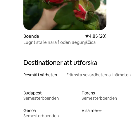
Boende
4,85 av 5 i genomsnit
4,85 (20)
Lugnt ställe nära floden Begunjščica
Destinationer att utforska
Resmål i närheten
Främsta sevärdheterna i närheten
Budapest
Florens
Semesterboenden
Semesterboenden
Genoa
Visa mer
Semesterboenden