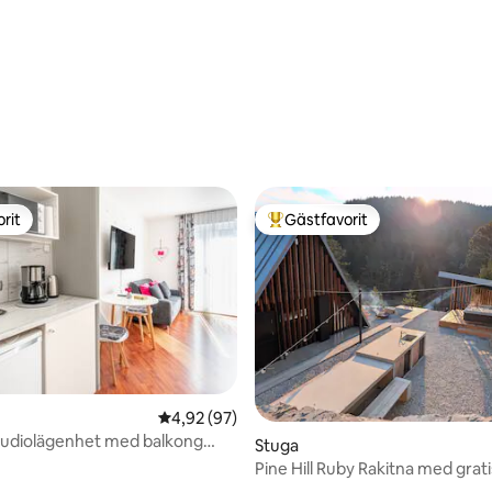
ttligt betyg, 5 omdömen
rit
Gästfavorit
rit
Populär gästfavorit
4,92 av 5 i genomsnittligt betyg, 97 omdöm
4,92 (97)
tudiolägenhet med balkong
Stuga
Pine Hill Ruby Rakitna med grati