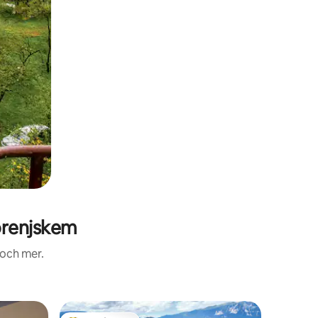
orenjskem
 och mer.
Alpstuga