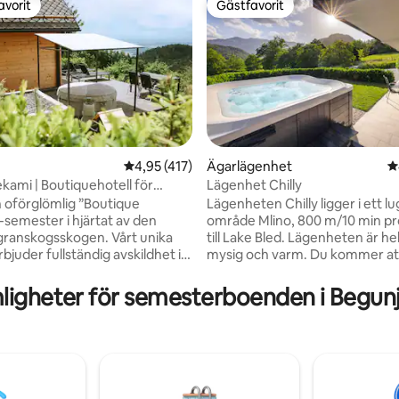
avorit
Gästfavorit
gästfavorit
Gästfavorit
ligt betyg, 185 omdömen
4,95 av 5 i genomsnittligt betyg, 417 omdöm
4,95 (417)
Ägarlägenhet
4
ami | Boutiquehotell för
Lägenhet Chilly
och spa
 oförglömlig ”Boutique
Lägenheten Chilly ligger i ett l
-semester i hjärtat av den
område Mlino, 800 m/10 min 
granskogsskogen. Vårt unika
till Lake Bled. Lägenheten är hel
juder fullständig avskildhet i
mysig och varm. Du kommer att
ata områden: en romantisk
utsikt över bergen från sovru
med panoramautsikt, en
terrassen. På trädgården komm
ligheter för semesterboenden i Begun
sig massagestol och en
ha din egen privata bubbelpool
ktor i sängen, samt en
infraröd bastu. Bubbelpoolen k
umssvit med egen bastu, öppen
användas året runt mellan 10-2
kök. Framför stugan hittar du en
Kvällarna här är magiska på gru
l under stjärnorna och lugnet i
vackra solnedgångar och nature
a naturen. Perfekt för par som
Vårt boende passar bra för par,