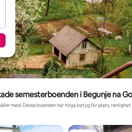
ade semesterboenden i Begunje na G
åller med: Dessa boenden har höga betyg för plats, renlighet