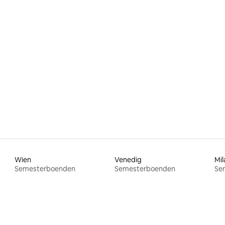
tligt betyg, 20 omdömen
Wien
Venedig
Mil
Semesterboenden
Semesterboenden
Se