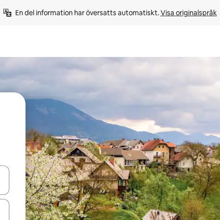
En del information har översatts automatiskt. 
Visa originalspråk
d upp- och nedåtpilarna eller utforska genom att trycka eller svepa.