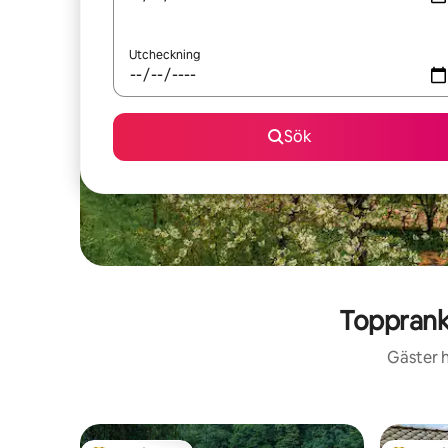
Utcheckning
Sök
Topprank
Gäster h