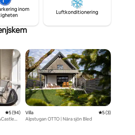
senärer
per dag, 1,56 för barn över 7 år) ingår
arkering inom
inte.
Luftkonditionering
tigheten
enjskem
en
5 av 5 i genomsnittligt betyg, 94 omdömen
5 (94)
Villa
5 av 5 i genomsni
5 (3)
&Castle
Alpstugan OTTO | Nära sjön Bled