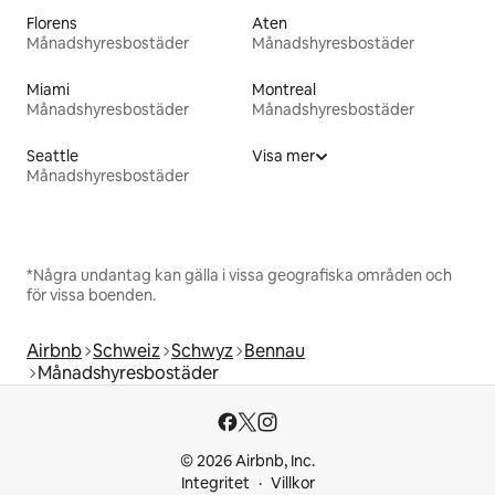
Florens
Aten
Månadshyresbostäder
Månadshyresbostäder
Miami
Montreal
Månadshyresbostäder
Månadshyresbostäder
Seattle
Visa mer
Månadshyresbostäder
*Några undantag kan gälla i vissa geografiska områden och
för vissa boenden.
Airbnb
Schweiz
Schwyz
Bennau
Månadshyresbostäder
© 2026 Airbnb, Inc.
Integritet
Villkor