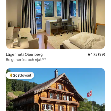
Lägenhet i Oberiberg
4,72 av 5 i g
4,72 (99)
Bo generöst och njut***
Gästfavorit
Populär gästfavorit