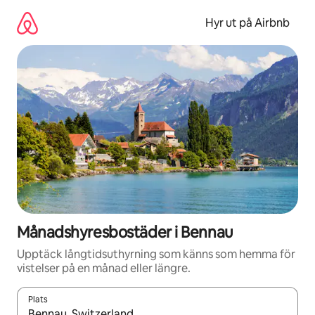
Hoppa
till
Hyr ut på Airbnb
innehåll
Månadshyresbostäder i Bennau
Upptäck långtidsuthyrning som känns som hemma för
vistelser på en månad eller längre.
Plats
När resultaten är tillgängliga kan du navigera med upp- och ned