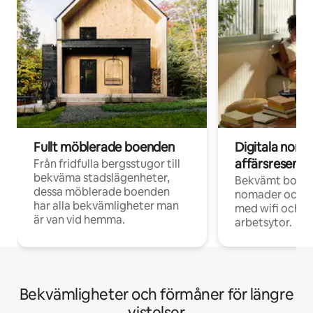
Fullt möblerade boenden
Digitala nom
affärsresenär
Från fridfulla bergsstugor till
bekväma stadslägenheter,
Bekvämt boend
dessa möblerade boenden
nomader och d
har alla bekvämligheter man
med wifi och d
är van vid hemma.
arbetsytor.
Bekvämligheter och förmåner för längre
vistelser