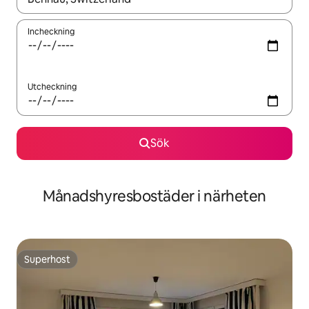
Incheckning
Utcheckning
Sök
Månadshyresbostäder i närheten
Superhost
Superhost