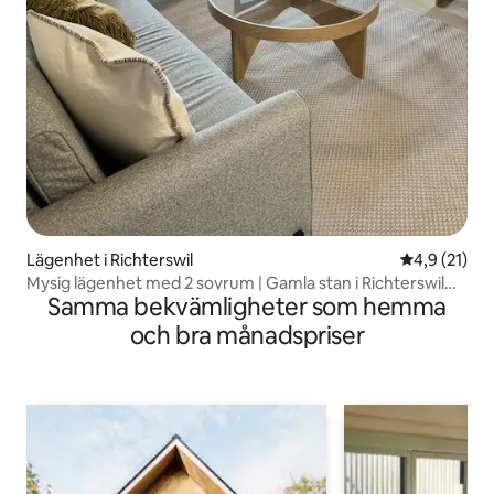
Lägenhet i Richterswil
4,9 av 5 i g
4,9 (21)
Mysig lägenhet med 2 sovrum | Gamla stan i Richterswil
Samma bekvämligheter som hemma
och utsikt över sjön
och bra månadspriser