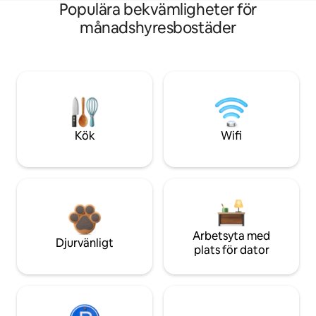
Populära bekvämligheter för
månadshyresbostäder
Kök
Wifi
Arbetsyta med
Djurvänligt
plats för dator