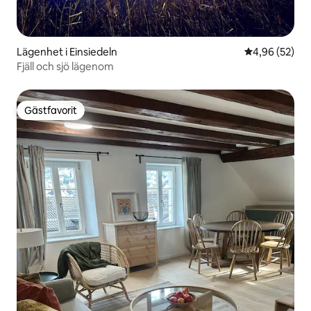
Lägenhet i Einsiedeln
4,96 av 5 i g
4,96 (52)
Fjäll och sjö lägenom
Gästfavorit
Gästfavorit