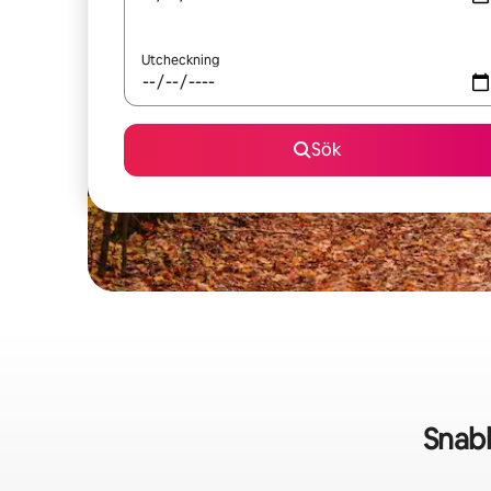
Utcheckning
Sök
Snab