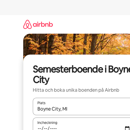
Hoppa
till
innehåll
Semesterboende i Boyn
City
Hitta och boka unika boenden på Airbnb
Plats
När resultaten är tillgängliga kan du navigera me
Incheckning