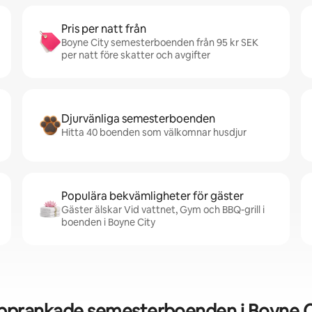
Pris per natt från
Boyne City semesterboenden från 95 kr SEK
per natt före skatter och avgifter
Djurvänliga semesterboenden
Hitta 40 boenden som välkomnar husdjur
Populära bekvämligheter för gäster
Gäster älskar Vid vattnet, Gym och BBQ-grill i
boenden i Boyne City
pprankade semesterboenden i Boyne C