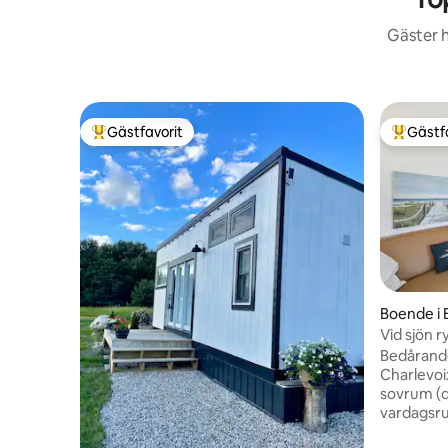
Gäster h
Gästfavorit
Gästf
Populär gästfavorit
Populär 
Boende i 
Vid sjön 
Boyne Mt
Bedårand
Charlevoix! Perfekt för 4 gäste
sovrum (q
vardagsru
och kök. 