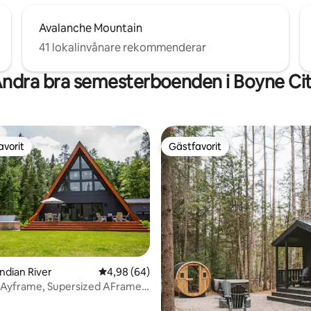
Avalanche Mountain
41 lokalinvånare rekommenderar
ndra bra semesterboenden i Boyne Ci
avorit
Gästfavorit
gästfavorit
Gästfavorit
Indian River
4,98 av 5 i genomsnittligt betyg, 64 omdöm
4,98 (64)
tligt betyg, 10 omdömen
 Ayframe, Supersized AFrame
 w