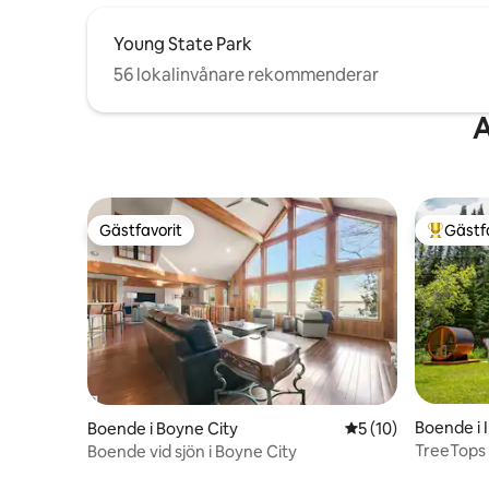
Young State Park
56 lokalinvånare rekommenderar
A
Gästfavorit
Gästf
Gästfavorit
Populär 
Boende i 
Boende i Boyne City
5 av 5 i genomsnit
5 (10)
TreeTops
Boende vid sjön i Boyne City
på floden