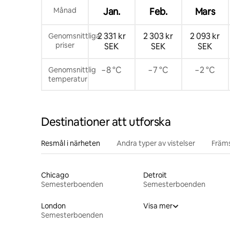
Månad
Jan.
Feb.
Mars
2 331 kr
2 303 kr
2 093 kr
Genomsnittliga
priser
SEK
SEK
SEK
−8 °C
−7 °C
−2 °C
Genomsnittlig
temperatur
Destinationer att utforska
Resmål i närheten
Andra typer av vistelser
Främs
Chicago
Detroit
Semesterboenden
Semesterboenden
London
Visa mer
Semesterboenden