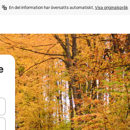
En del information har översatts automatiskt. 
Visa originalspråk
e
d upp- och nedåtpilarna eller utforska genom att trycka eller svepa.