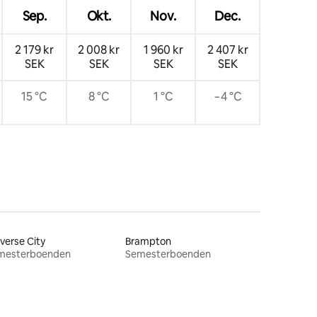
Sep.
Okt.
Nov.
Dec.
2 179 kr
2 008 kr
1 960 kr
2 407 kr
SEK
SEK
SEK
SEK
15 °C
8 °C
1 °C
−4 °C
verse City
Brampton
mesterboenden
Semesterboenden