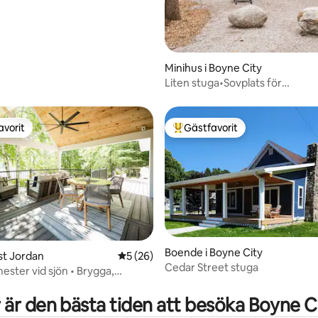
Minihus i Boyne City
Liten stuga•Sovplats för
2•Bastu•Bubbelpool•Privat•Kök
avorit
Gästfavorit
gästfavorit
Populär gästfavorit
Boende i Boyne City
ast Jordan
5 av 5 i genomsnittligt betyg, 26 omdöm
5 (26)
Cedar Street stuga
ester vid sjön • Brygga,
tligt betyg, 86 omdömen
uftkonditionering
 är den bästa tiden att besöka Boyne C