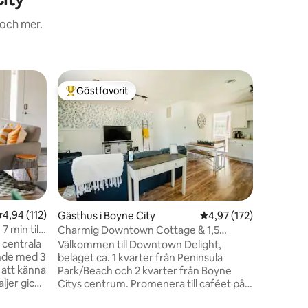
 och mer.
Lägenhet
Gästfavorit
Gästf
Populär gästfavorit
Populär
Couples C
till stran
Stor vacker
ett utmä
lugn gata
restauran
aktivitete
Beach. Pe
snabb, en
Perfekt b
,94 av 5 i genomsnittligt betyg, 112 omdömen
4,94 (112)
en
Gästhus i Boyne City
4,97 av 5 i genomsnitt
4,97 (172)
värde – u
 min till
Charmig Downtown Cottage & 1,5
större boende. Huvu
kvarter till stranden
 centrala
Välkommen till Downtown Delight,
studioläg
nde med 3
beläget ca. 1 kvarter från Peninsula
och rymm
 att känna
Park/Beach och 2 kvarter från Boyne
efter ett
ljer gick
Citys centrum. Promenera till caféet på
rum har
morgonen, njut av vackra Lake