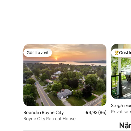
Gästfavorit
Gästf
Gästfavorit
Populär 
Stuga i E
Privat sem
Boende i Boyne City
4,93 av 5 i genomsnit
4,93 (86)
eldstad, l
Boyne City Retreat House
När