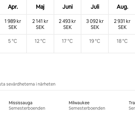
Apr.
Maj
Juni
Juli
Aug.
1 989 kr
2 141 kr
2 493 kr
3 092 kr
2 931 kr
SEK
SEK
SEK
SEK
SEK
5 °C
12 °C
17 °C
19 °C
18 °C
ta sevärdheterna i närheten
Mississauga
Milwaukee
Tra
Semesterboenden
Semesterboenden
Se