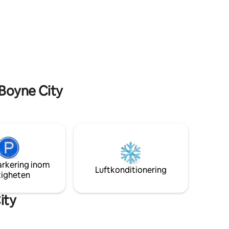
ings
Charlevoix på eftermiddagen och ät på
rummen och
någon av de fantastiska restaurangerna i
t rosa art
centrum på kvällen! Njut av vandring och
cykling på Avalanche Mountain eller gå
a större
på SkyBridge vid Boyne Mountain bara 6
! Grilla
miles ner på vägen. Skid- och
plats,
snowboardåkare, detta mysiga boende
ad gård
väntar på er efter en dag i backarna. Njut
tan!
av minnena som skapats i norra
Boyne City
Michigan!
arkering inom
Luftkonditionering
tigheten
ity