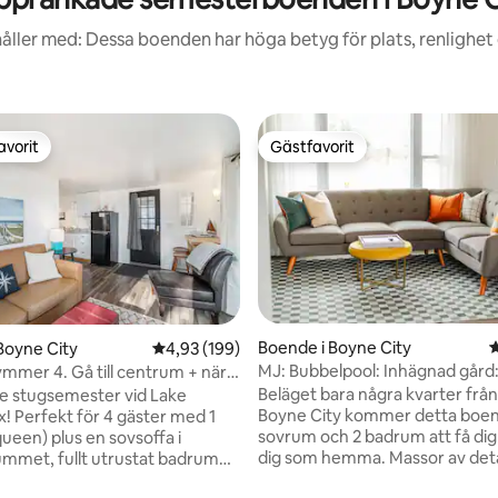
åller med: Dessa boenden har höga betyg för plats, renlighet
avorit
Gästfavorit
gästfavorit
Gästfavorit
Boende i Boyne City
4
Boyne City
4,93 av 5 i genomsnittligt betyg, 199 omdöm
4,93 (199)
MJ: Bubbelpool: Inhägnad gård: 7
rymmer 4. Gå till centrum + nära
skidbacken
n
Beläget bara några kvarter från
e stugsemester vid Lake
Boyne City kommer detta boe
r med 1
sovrum och 2 badrum att få dig
ueen) plus en sovsoffa i
dig som hemma. Massor av deta
mmet, fullt utrustat badrum
in i detta boende. Barnens sov
Mys på den täckta altanen med