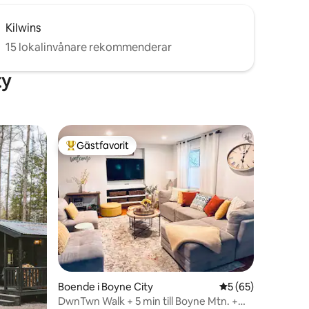
Kilwins
15 lokalinvånare rekommenderar
ty
Gästfavorit
Populär gästfavorit
en
Boende i Boyne City
5 av 5 i genomsnit
5 (65)
DwnTwn Walk + 5 min till Boyne Mtn. +