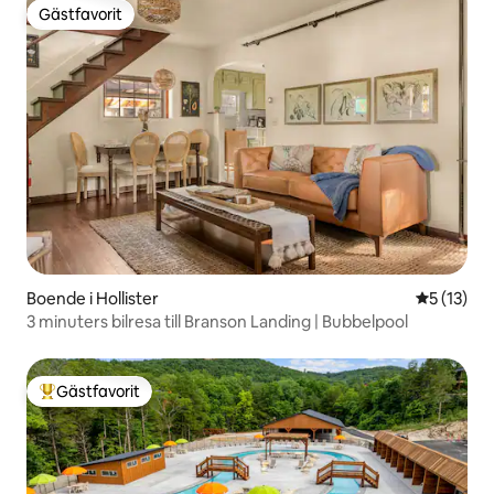
Gästfavorit
Gästfavorit
Boende i Hollister
5 av 5 i g
5 (13)
3 minuters bilresa till Branson Landing | Bubbelpool
Gästfavorit
Populär gästfavorit