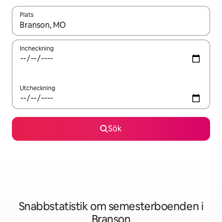
Plats
När resultaten är tillgängliga kan du navigera med upp- och ned
Incheckning
Utcheckning
Sök
Snabbstatistik om semesterboenden i
Branson