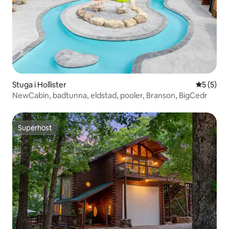
Stuga i Hollister
5 av 5 i 
5 (5)
NewCabin, badtunna, eldstad, pooler, Branson, BigCedr
Superhost
Superhost