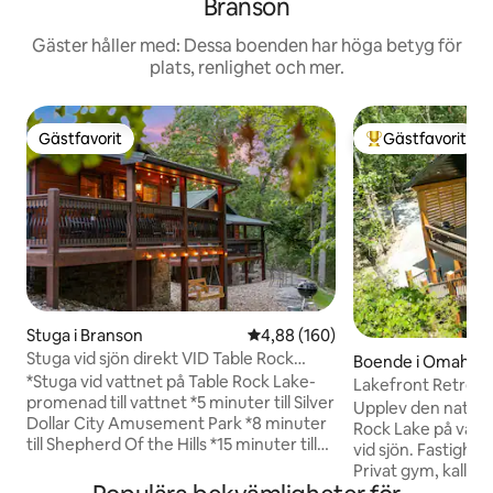
Branson
Gäster håller med: Dessa boenden har höga betyg för
plats, renlighet och mer.
Gästfavorit
Gästfavorit
Gästfavorit
Populär gästfavor
Stuga i Branson
4,88 av 5 i genomsnittligt bety
4,88 (160)
Stuga vid sjön direkt VID Table Rock
Boende i Omaha
Lake!
*Stuga vid vattnet på Table Rock Lake-
Lakefront Retreat
promenad till vattnet *5 minuter till Silver
bastu och kallt do
Upplev den naturli
Dollar City Amusement Park *8 minuter
Rock Lake på vår p
till Shepherd Of the Hills *15 minuter till
vid sjön. Fastighe
Branson Landing *Sjöutsikt från
Privat gym, kallt d
verandan * Badbrygga för fiske/simning *
altan med bubbelpo