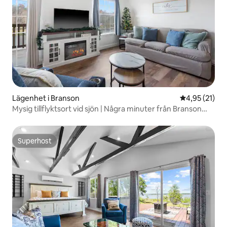
Lägenhet i Branson
4,95 av 5 i g
4,95 (21)
Mysig tillflyktsort vid sjön | Några minuter från Branson
Fun!
Superhost
Superhost