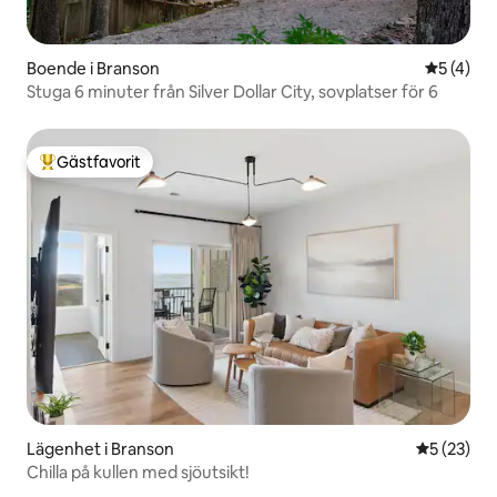
Boende i Branson
5 av 5 i 
5 (4)
Stuga 6 minuter från Silver Dollar City, sovplatser för 6
Gästfavorit
Populär gästfavorit
Lägenhet i Branson
5 av 5 i g
5 (23)
Chilla på kullen med sjöutsikt!