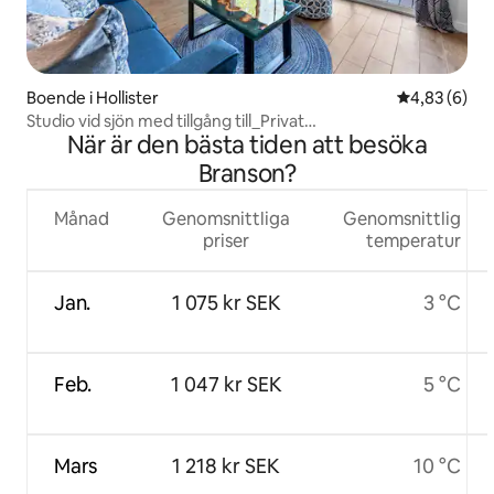
Boende i Hollister
4,83 av 5 i 
4,83 (6)
Studio vid sjön med tillgång till_Privat
När är den bästa tiden att besöka
bubbelpool_Gratisbiljetter
Branson?
Månad
Genomsnittliga
Genomsnittlig
priser
temperatur
Jan.
1 075 kr SEK
3 °C
Feb.
1 047 kr SEK
5 °C
Mars
1 218 kr SEK
10 °C