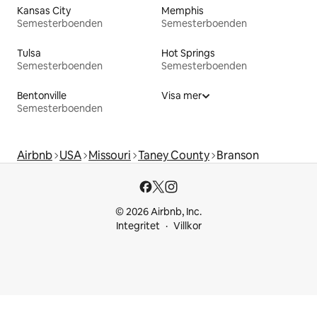
Kansas City
Memphis
Semesterboenden
Semesterboenden
Tulsa
Hot Springs
Semesterboenden
Semesterboenden
Bentonville
Visa mer
Semesterboenden
Airbnb
USA
Missouri
Taney County
Branson
© 2026 Airbnb, Inc.
Integritet
Villkor