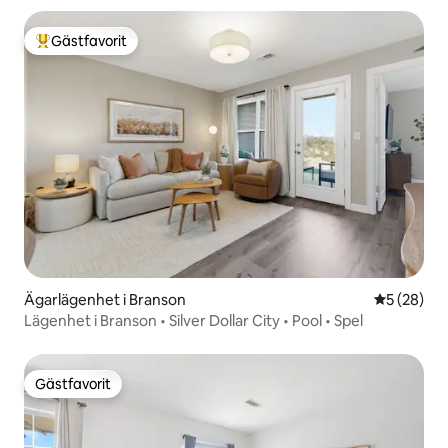
Gästfavorit
Populär gästfavorit
Ägarlägenhet i Branson
5 av 5 i g
5 (28)
Lägenhet i Branson • Silver Dollar City • Pool • Spel
Gästfavorit
Gästfavorit