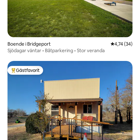
Boende i Bridgeport
4,74 av 5 i g
4,74 (34)
Sjödagar väntar • Båtparkering • Stor veranda
Gästfavorit
Populär gästfavorit