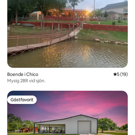
Boende i Chico
5 av 5 i g
5 (19)
Mysig 2BR vid sjön.
Gästfavorit
Gästfavorit