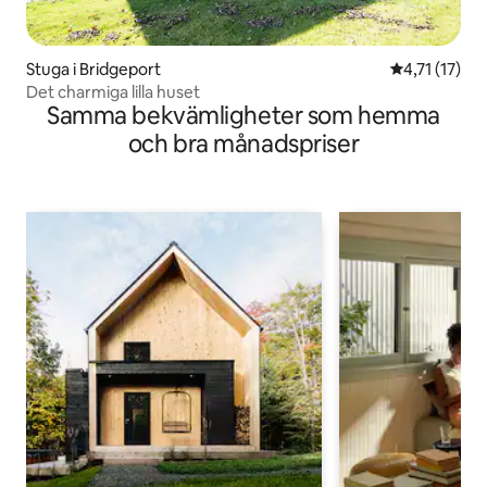
Stuga i Bridgeport
4,71 av 5 i 
4,71 (17)
Det charmiga lilla huset
Samma bekvämligheter som hemma
och bra månadspriser