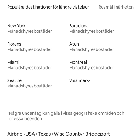
Populära destinationer för längre vistelser
Resmål i närheten
New York
Barcelona
Månadshyresbostäder
Månadshyresbostäder
Florens
Aten
Månadshyresbostäder
Månadshyresbostäder
Miami
Montreal
Månadshyresbostäder
Månadshyresbostäder
Seattle
Visa mer
Månadshyresbostäder
*Några undantag kan gälla i vissa geografiska områden och
för vissa boenden.
Airbnb
USA
Texas
Wise County
Bridgeport