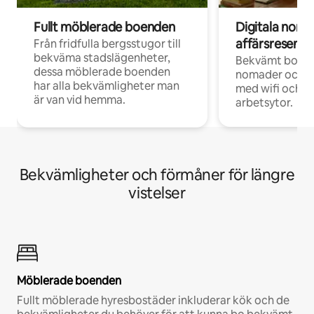
Fullt möblerade boenden
Digitala nom
affärsresenär
Från fridfulla bergsstugor till
bekväma stadslägenheter,
Bekvämt boend
dessa möblerade boenden
nomader och d
har alla bekvämligheter man
med wifi och d
är van vid hemma.
arbetsytor.
Bekvämligheter och förmåner för längre
vistelser
Möblerade boenden
Fullt möblerade hyresbostäder inkluderar kök och de