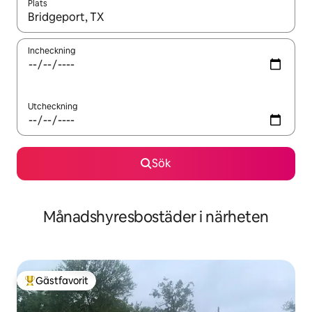
Plats
När resultaten är tillgängliga kan du navigera med upp- och ned
Incheckning
Utcheckning
Sök
Månadshyresbostäder i närheten
Gästfavorit
Populär gästfavorit