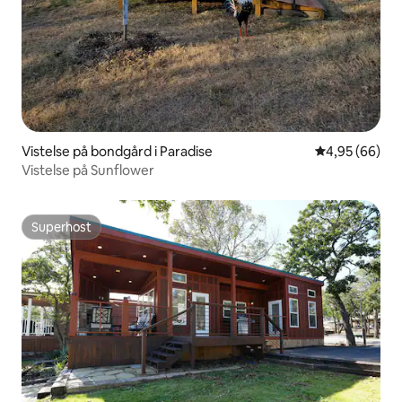
Vistelse på bondgård i Paradise
4,95 av 5 i g
4,95 (66)
Vistelse på Sunflower
Superhost
Superhost