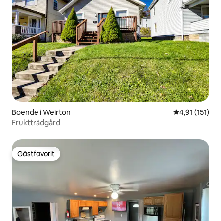
Boende i Weirton
4,91 av 5 i g
4,91 (151)
Fruktträdgård
Gästfavorit
Gästfavorit