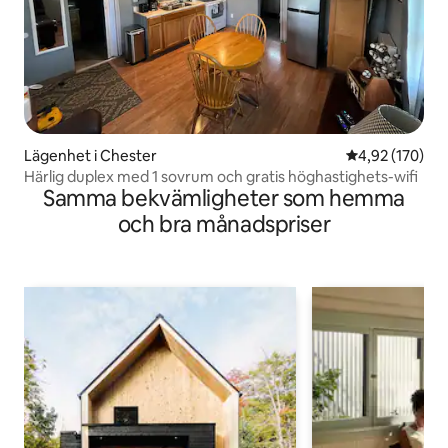
Lägenhet i Chester
4,92 av 5 i ge
4,92 (170)
Härlig duplex med 1 sovrum och gratis höghastighets-wifi
Samma bekvämligheter som hemma
och bra månadspriser