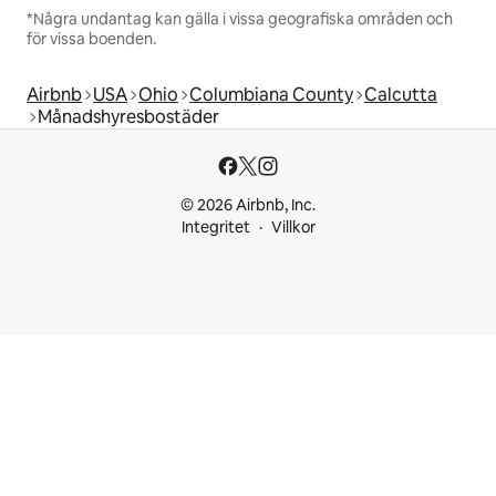
*Några undantag kan gälla i vissa geografiska områden och
för vissa boenden.
Airbnb
USA
Ohio
Columbiana County
Calcutta
Månadshyresbostäder
© 2026 Airbnb, Inc.
Integritet
Villkor