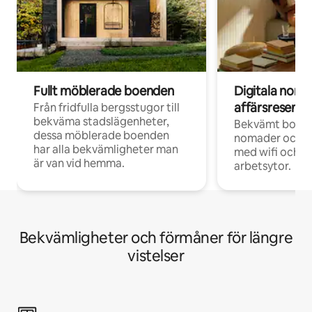
Fullt möblerade boenden
Digitala nom
affärsresenär
Från fridfulla bergsstugor till
bekväma stadslägenheter,
Bekvämt boend
dessa möblerade boenden
nomader och d
har alla bekvämligheter man
med wifi och d
är van vid hemma.
arbetsytor.
Bekvämligheter och förmåner för längre
vistelser