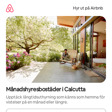
Hoppa
till
Hyr ut på Airbnb
innehåll
Månadshyresbostäder i Calcutta
Upptäck långtidsuthyrning som känns som hemma för
vistelser på en månad eller längre.