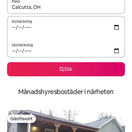
Plats
När resultaten är tillgängliga kan du navigera med upp- och ned
Incheckning
Utcheckning
Sök
Månadshyresbostäder i närheten
Gästfavorit
Gästfavorit