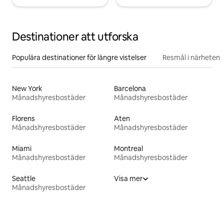
Destinationer att utforska
Populära destinationer för längre vistelser
Resmål i närheten
New York
Barcelona
Månadshyresbostäder
Månadshyresbostäder
Florens
Aten
Månadshyresbostäder
Månadshyresbostäder
Miami
Montreal
Månadshyresbostäder
Månadshyresbostäder
Seattle
Visa mer
Månadshyresbostäder