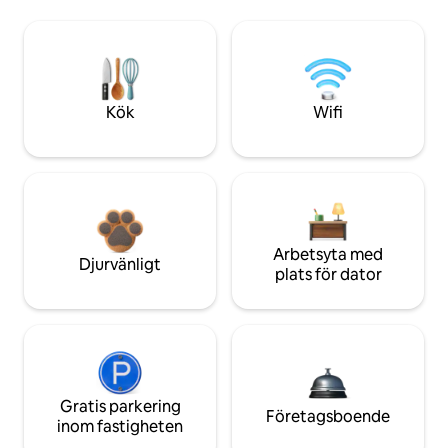
Kök
Wifi
Arbetsyta med
Djurvänligt
plats för dator
Gratis parkering
Företagsboende
inom fastigheten