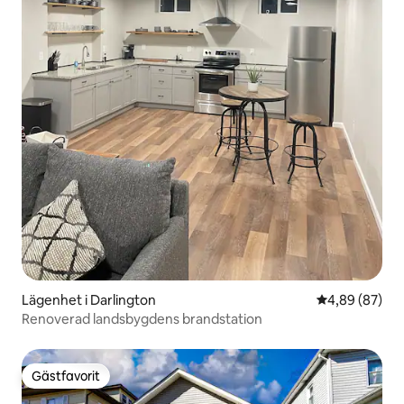
Lägenhet i Darlington
4,89 av 5 i g
4,89 (87)
Renoverad landsbygdens brandstation
Gästfavorit
Gästfavorit