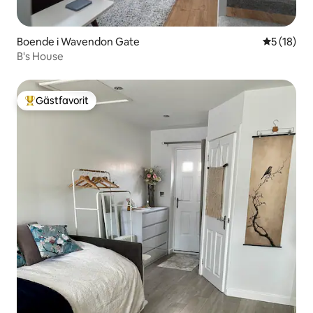
Boende i Wavendon Gate
5 av 5 i g
5 (18)
B's House
Gästfavorit
Populär gästfavorit