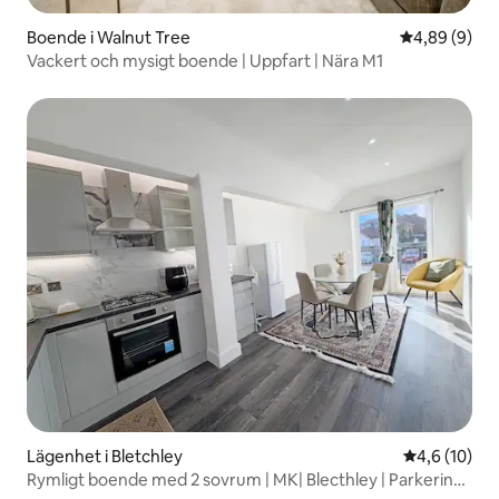
Boende i Walnut Tree
4,89 av 5 i 
4,89 (9)
Vackert och mysigt boende | Uppfart | Nära M1
Lägenhet i Bletchley
4,6 av 5 i g
4,6 (10)
Rymligt boende med 2 sovrum | MK| Blecthley | Parkering