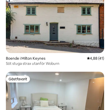
Boende i Milton Keynes
4,88 av 5 i g
4,88 (41)
Söt stuga strax utanför Woburn
Gästfavorit
Gästfavorit