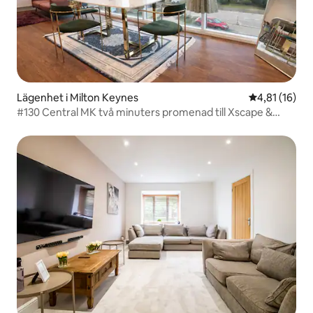
Lägenhet i Milton Keynes
4,81 av 5 i g
4,81 (16)
#130 Central MK två minuters promenad till Xscape &
Shopping