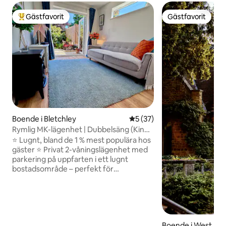
Gästfavorit
Gästfavorit
Populär gästfavorit
Gästfavorit
Boende i Bletchley
5 av 5 i genomsnittligt be
5 (37)
Rymlig MK-lägenhet | Dubbelsäng (King)
| Trädgård | Parkering
⭐ Lugnt, bland de 1 % mest populära hos
gäster ⭐️ Privat 2-våningslägenhet med
parkering på uppfarten i ett lugnt
bostadsområde – perfekt för
entreprenörer, affärsresenärer,
fritidsvistelser + längre bokningar.
Utformat för komfort, integritet och en
genuin känsla av att vara hemma, med
ditt eget utrymme för avkoppling och
Boende i West No