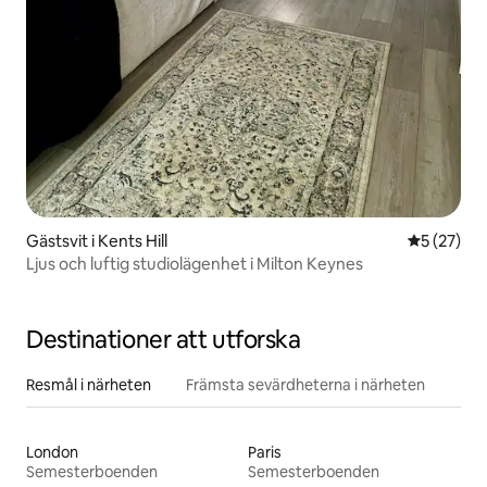
Gästsvit i Kents Hill
5 av 5 i g
5 (27)
Ljus och luftig studiolägenhet i Milton Keynes
Destinationer att utforska
Resmål i närheten
Främsta sevärdheterna i närheten
London
Paris
Semesterboenden
Semesterboenden