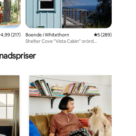
,99 av 5 i genomsnittligt betyg, 217 omdömen
4,99 (217)
Boende i Whitethorn
5 av 5 i genomsnitt
5 (289)
Shelter Cove "Vista Cabin" orörd
en
kustutsikt
adspriser