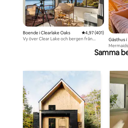
Boende i Clearlake Oaks
4,97 av 5 i genomsnitt
4,97 (401)
Vy över Clear Lake och bergen från
Gästhus i
toppen
Mermaids 
Samma be
Husdjur 