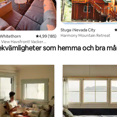
ligt betyg, 401 omdömen
Stuga i Nevada City
4
Harmony Mountain Retreat
 Whitethorn
4,99 av 5 i genomsnittligt betyg, 185 omdöm
4,99 (185)
View Havsfront! Vacker
kvämligheter som hemma och bra mån
välkomna