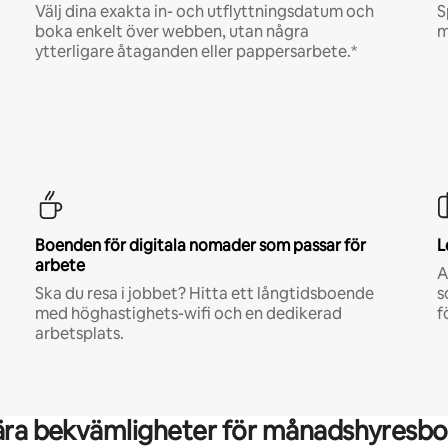
Välj dina exakta in- och utflyttningsdatum och
S
boka enkelt över webben, utan några
m
ytterligare åtaganden eller pappersarbete.*
Boenden för digitala nomader som passar för
L
arbete
A
Ska du resa i jobbet? Hitta ett långtidsboende
s
med höghastighets-wifi och en dedikerad
f
arbetsplats.
ära bekvämligheter för månadshyresbo