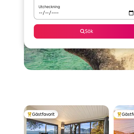
Utcheckning
Sök
Gästfavorit
Gästf
Populär gästfavorit
Populär 