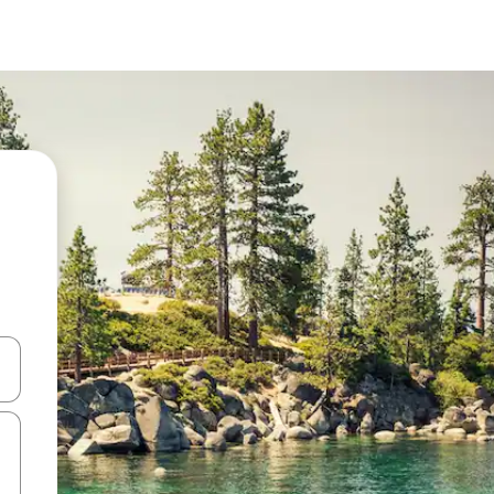
d upp- och nedåtpilarna eller utforska genom att trycka eller svepa.