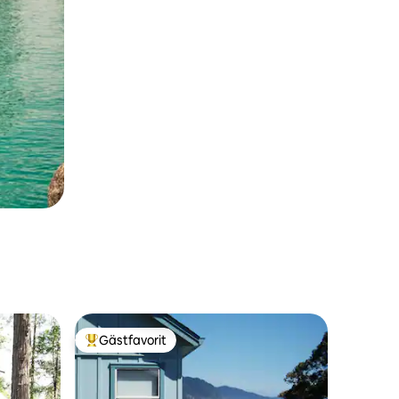
Gästfavorit
Populär gästfavorit