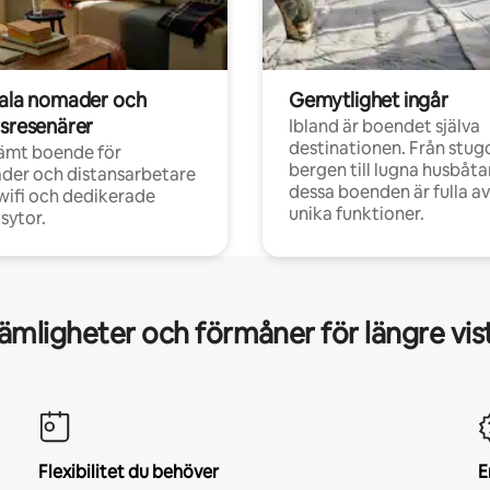
tala nomader och
Gemytlighet ingår
rsresenärer
Ibland är boendet själva
destinationen. Från stugo
ämt boende för
bergen till lugna husbåtar
der och distansarbetare
dessa boenden är fulla av
ifi och dedikerade
unika funktioner.
sytor.
mligheter och förmåner för längre vis
Flexibilitet du behöver
E