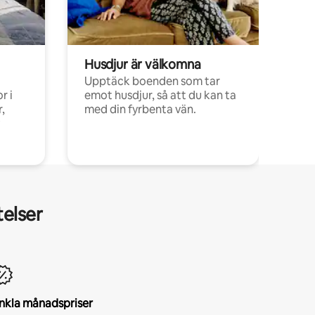
Husdjur är välkomna
Upptäck boenden som tar
r i
emot husdjur, så att du kan ta
,
med din fyrbenta vän.
telser
nkla månadspriser