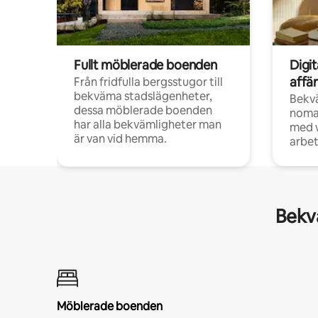
Fullt möblerade boenden
Digi
affä
Från fridfulla bergsstugor till
bekväma stadslägenheter,
Bekv
dessa möblerade boenden
noma
har alla bekvämligheter man
med w
är van vid hemma.
arbet
Bekvä
Möblerade boenden