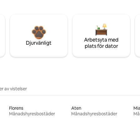
Arbetsyta med
Djurvänligt
plats för dator
r av vistelser
Florens
Aten
Mi
Månadshyresbostäder
Månadshyresbostäder
Må