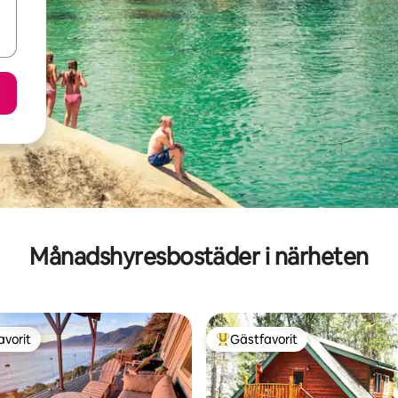
Månadshyresbostäder i närheten
avorit
Gästfavorit
gästfavorit
Populär gästfavorit