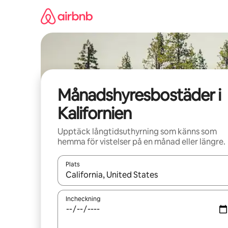
Hoppa
till
innehåll
Månadshyresbostäder i
Kalifornien
Upptäck långtidsuthyrning som känns som
hemma för vistelser på en månad eller längre.
Plats
När resultaten är tillgängliga kan du navigera me
Incheckning