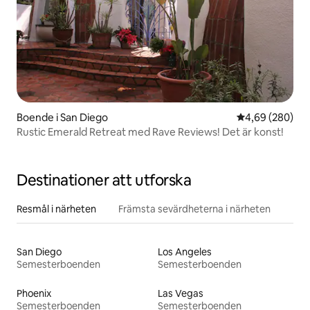
Boende i San Diego
4,69 av 5 i ge
4,69 (280)
Rustic Emerald Retreat med Rave Reviews! Det är konst!
Destinationer att utforska
Resmål i närheten
Främsta sevärdheterna i närheten
San Diego
Los Angeles
Semesterboenden
Semesterboenden
Phoenix
Las Vegas
Semesterboenden
Semesterboenden