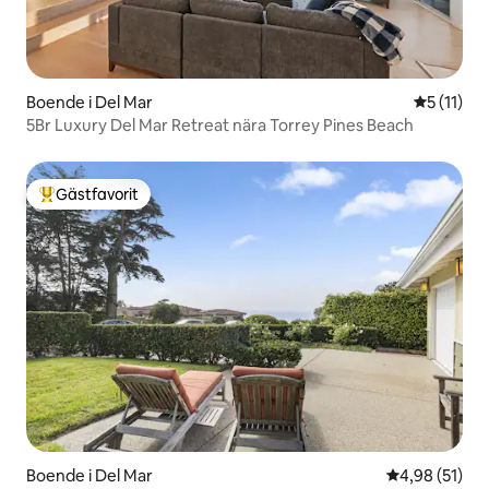
Boende i Del Mar
5 av 5 i 
5 (11)
5Br Luxury Del Mar Retreat nära Torrey Pines Beach
Gästfavorit
Populär gästfavorit
Boende i Del Mar
4,98 av 5 i g
4,98 (51)