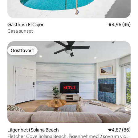
Gästhus i El Cajon
4,96 av 5 i g
4,96 (46)
Casa sunset
Gästfavorit
Gästfavorit
Lägenhet i Solana Beach
4,87 av 5 i g
4,87 (86)
Fletcher Cove Solana Beach, lägenhet med 2 sovrum vid