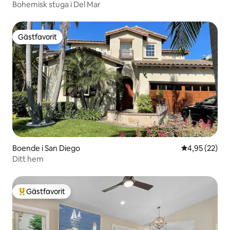
Bohemisk stuga i Del Mar
Gästfavorit
Gästfavorit
Boende i San Diego
4,95 av 5 i g
4,95 (22)
Ditt hem
Gästfavorit
Populär gästfavorit