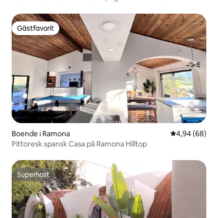
kusten
Gästfavorit
Gästfavorit
Boende i Ramona
4,94 av 5 i g
4,94 (68)
Pittoresk spansk Casa på Ramona Hilltop
Superhost
Superhost