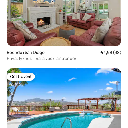
Boende i San Diego
4,99 av 5 i g
4,99 (98)
Privat lyxhus – nära vackra stränder!
Gästfavorit
Gästfavorit