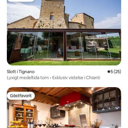
Gästfavorit
Slott i Tignano
5 av 5 i g
5 (25)
Lyxigt medeltida torn • Exklusiv vistelse i Chianti
Gästfavorit
Gästfavorit