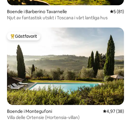
Boende i Barberino Tavarnelle
5 av 5 i g
5 (81)
Njut av fantastisk utsikt i Toscana i vårt lantliga hus
Gästfavorit
Populär gästfavorit
Boende i Montegufoni
4,97 av 5 i g
4,97 (38)
Villa delle Ortensie (Hortensia-villan)