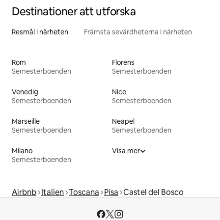
Destinationer att utforska
Resmål i närheten
Främsta sevärdheterna i närheten
Rom
Florens
Semesterboenden
Semesterboenden
Venedig
Nice
Semesterboenden
Semesterboenden
Marseille
Neapel
Semesterboenden
Semesterboenden
Milano
Visa mer
Semesterboenden
Airbnb
Italien
Toscana
Pisa
Castel del Bosco