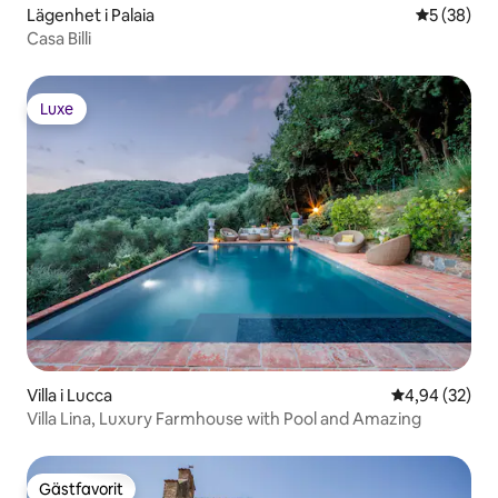
Lägenhet i Palaia
5 av 5 i g
5 (38)
Casa Billi
Luxe
Luxe
Villa i Lucca
4,94 av 5 i g
4,94 (32)
Villa Lina, Luxury Farmhouse with Pool and Amazing
Gästfavorit