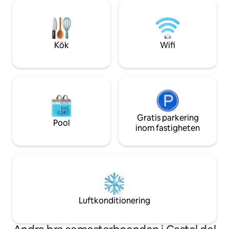
du en saltvattenpool med en
ikoniska platser är det den perfekta
relaxavdelning på
tillflyktsorten för alla som letar efter
med utsikt över sl
komfort, lugn och en genuin toskansk
med ojämförliga s
upplevelse
Kök
Wifi
Gratis parkering
Pool
inom fastigheten
Luftkonditionering