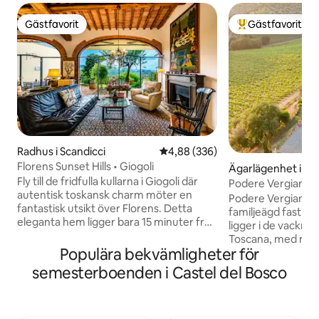
Gästfavorit
Gästfavorit
Gästfavorit
Populär gästfavor
Radhus i Scandicci
4,88 av 5 i genomsnittligt bety
4,88 (336)
Florens Sunset Hills • Giogoli
Ägarlägenhet i N
Fly till de fridfulla kullarna i Giogoli där
Podere Vergianoni inbäddad i Chian
autentisk toskansk charm möter en
med pool
Podere Vergianon
fantastisk utsikt över Florens. Detta
familjeägd fastigh
eleganta hem ligger bara 15 minuter från
ligger i de vackra C
stadens centrum och Chiantis landsbygd
Toscana, med möjl
och är den perfekta basen för att
Populära bekvämligheter för
privat transfer oc
utforska Toscana samtidigt som du
direkt med vår familj. Lägenhe
semesterboenden i Castel del Bosco
njuter av lugna morgnar, oförglömliga
tillgänglig för 2 v
solnedgångar och skönheten i det
lägga till en bädds
omgivande landskapet. Omgiven av
år. På den stora 
naturen men nära regionens mest