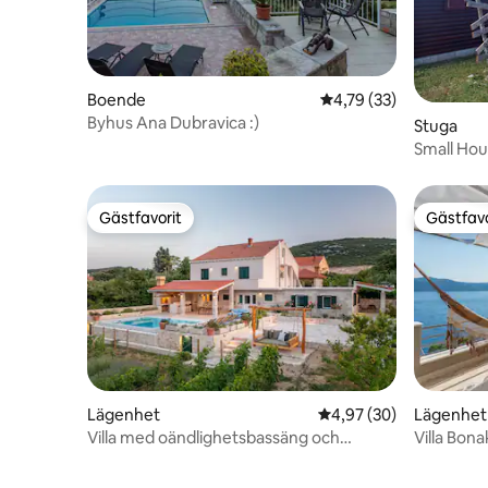
Boende
4,79 av 5 i genomsnit
4,79 (33)
Byhus Ana Dubravica :)
Stuga
Small Hou
Gästfavorit
Gästfavo
Gästfavorit
Gästfavo
Lägenhet
4,97 av 5 i genomsnit
4,97 (30)
Lägenhet
Villa med oändlighetsbassäng och
Villa Bon
trädgård, Ston
strand