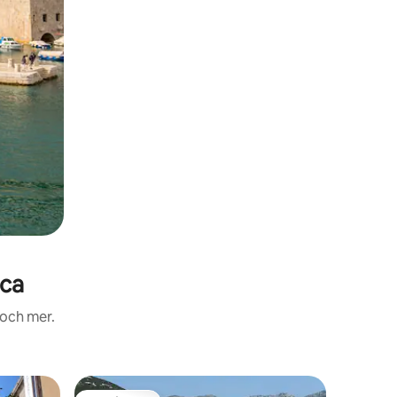
ica
 och mer.
Villa