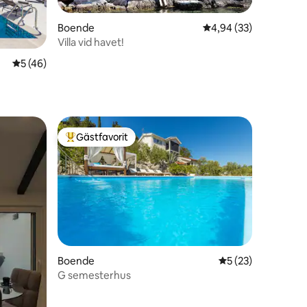
Boende
4,94 av 5 i genomsnit
4,94 (33)
Villa vid havet!
5 av 5 i genomsnittligt betyg, 46 omdömen
5 (46)
en
Gästfavorit
Populär gästfavorit
en
Boende
5 av 5 i genomsnit
5 (23)
G semesterhus