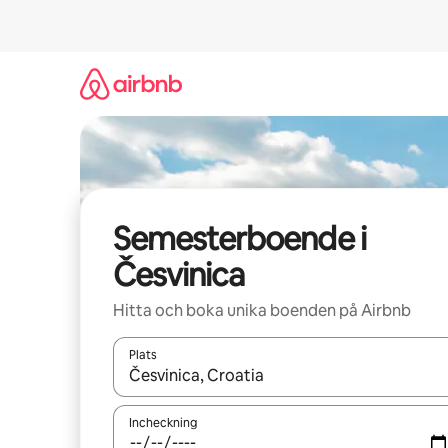
Hoppa
till
innehåll
Semesterboende i
Česvinica
Hitta och boka unika boenden på Airbnb
Plats
När resultaten är tillgängliga kan du navigera me
Incheckning