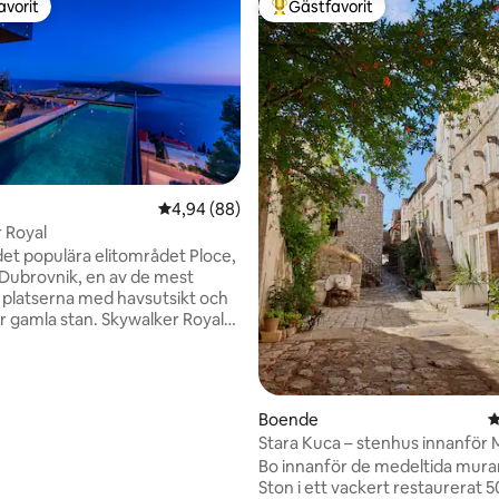
avorit
Gästfavorit
gästfavorit
Populär gästfavorit
tligt betyg, 31 omdömen
4,94 av 5 i genomsnittligt betyg, 88 omdöm
4,94 (88)
 Royal
 det populära elitområdet Ploce,
a Dubrovnik, en av de mest
a platserna med havsutsikt och
er gamla stan. Skywalker Royal
boende med en egen pool, en
och utsikt över poolen. Det
tionerade boendet ligger 1,9 km
rum-stranden och bara 600 m
Boende
4
a stan, 300 m från Banje-
Stara Kuca – stenhus innanför M
 Gäster kan dra nytta av gratis
murar
Bo innanför de medeltida murar
privat parkering. Denna
Ston i ett vackert restaurerat 5
är utrustad med 2 sovrum, ett