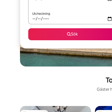
Utcheckning
Sök
To
Gäster h