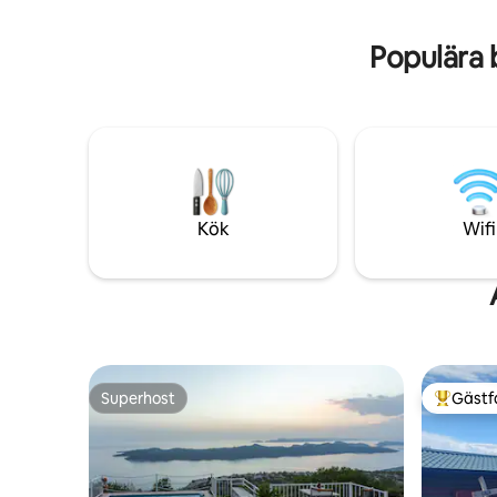
Du kan hyra en cykel, gå på vinprovning!
kök, en pl
Njut!
badrum.
Populära 
Kök
Wifi
Superhost
Gästf
Superhost
Populär 