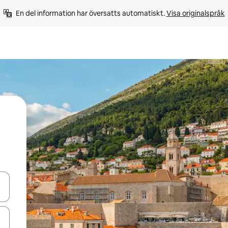
En del information har översatts automatiskt. 
Visa originalspråk
d upp- och nedåtpilarna eller utforska genom att trycka eller svepa.