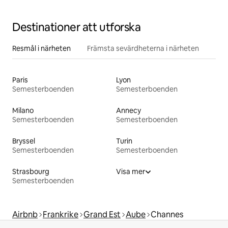
Destinationer att utforska
Resmål i närheten
Främsta sevärdheterna i närheten
Paris
Lyon
Semesterboenden
Semesterboenden
Milano
Annecy
Semesterboenden
Semesterboenden
Bryssel
Turin
Semesterboenden
Semesterboenden
Strasbourg
Visa mer
Semesterboenden
Airbnb
Frankrike
Grand Est
Aube
Channes