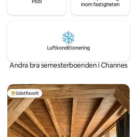
Pool
inom fastigheten
Luftkonditionering
Andra bra semesterboenden i Channes
Gästfavorit
Populär gästfavorit