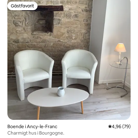
Gästfavorit
Gästfavorit
Boende i Ancy-le-Franc
4,96 av 5 i g
4,96 (79)
Charmigt hus i Bourgogne.