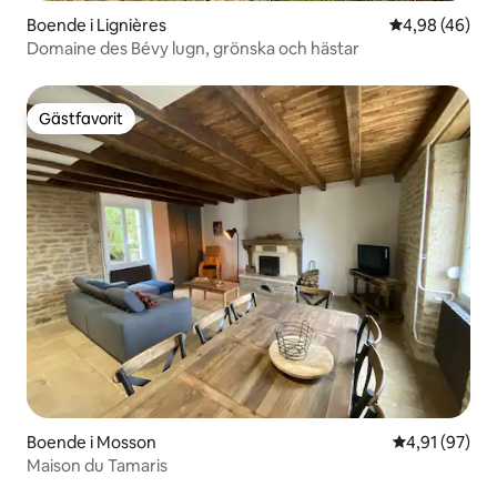
Boende i Lignières
4,98 av 5 i g
4,98 (46)
Domaine des Bévy lugn, grönska och hästar
Gästfavorit
Gästfavorit
Boende i Mosson
4,91 av 5 i g
4,91 (97)
Maison du Tamaris