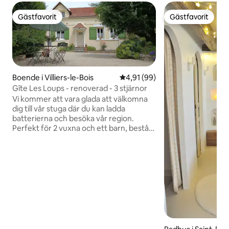
Gästfavorit
Gästfavorit
Gästfavorit
Gästfavorit
Boende i Villiers-le-Bois
4,91 av 5 i genomsnittligt be
4,91 (99)
Gîte Les Loups - renoverad - 3 stjärnor
Vi kommer att vara glada att välkomna
dig till vår stuga där du kan ladda
batterierna och besöka vår region.
Perfekt för 2 vuxna och ett barn, består
stugan av 2 rymliga rum med en privat
trädgård som är inhägnad och
trädbevuxen. Detta boende, som ligger i
anslutning till ägarens, erbjuder
självständighet och komfort i den lilla,
lugna och fridfulla byn Villiers Le Bois,
som ligger 2 timmar från Paris och 10
minuter från CHAOURCE. Du hittar all
komfort som behövs för din vistelse
utan att ha någon granne mitt emot.