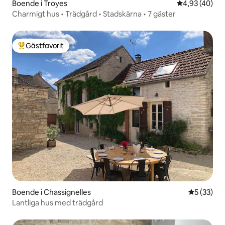
Boende i Troyes
4,93 av 5 i g
4,93 (40)
Charmigt hus • Trädgård • Stadskärna • 7 gäster
Gästfavorit
Populär gästfavorit
Boende i Chassignelles
5 av 5 i g
5 (33)
Lantliga hus med trädgård