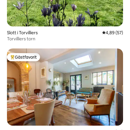
Slott i Torvilliers
4,89 av 5 i g
4,89 (57)
Torvilliers torn
Gästfavorit
Populär gästfavorit