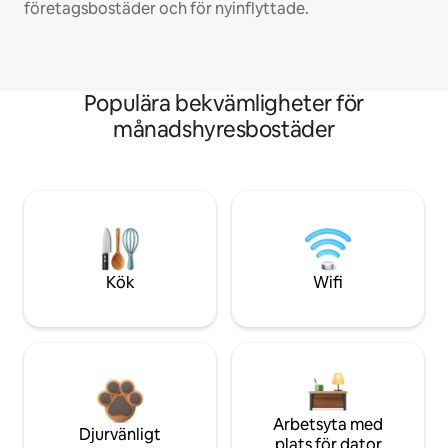
företagsbostäder och för nyinflyttade.
Populära bekvämligheter för
månadshyresbostäder
Kök
Wifi
Arbetsyta med
Djurvänligt
plats för dator