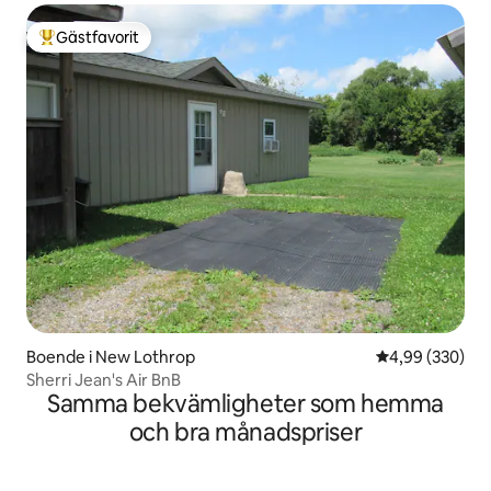
Gästfavorit
Populär gästfavorit
Boende i New Lothrop
4,99 av 5 i ge
4,99 (330)
Sherri Jean's Air BnB
Samma bekvämligheter som hemma
och bra månadspriser