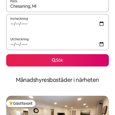
Plats
När resultaten är tillgängliga kan du navigera med upp- och ned
Incheckning
Utcheckning
Sök
Månadshyresbostäder i närheten
Gästfavorit
Populär gästfavorit