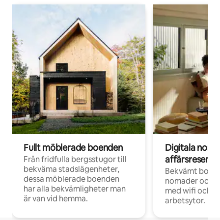
Fullt möblerade boenden
Digitala nom
affärsresenär
Från fridfulla bergsstugor till
bekväma stadslägenheter,
Bekvämt boend
dessa möblerade boenden
nomader och d
har alla bekvämligheter man
med wifi och d
är van vid hemma.
arbetsytor.