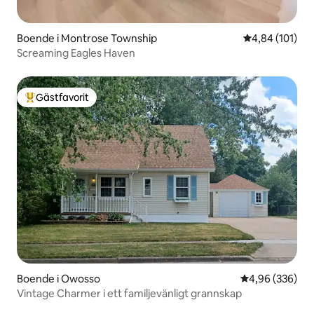
Boende i Montrose Township
4,84 av 5 i ge
4,84 (101)
Screaming Eagles Haven
Gästfavorit
Populär gästfavorit
Boende i Owosso
4,96 av 5 i ge
4,96 (336)
Vintage Charmer i ett familjevänligt grannskap