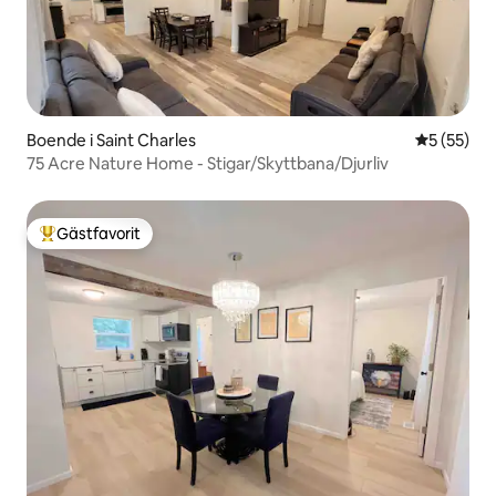
Boende i Saint Charles
5 av 5 i g
5 (55)
75 Acre Nature Home - Stigar/Skyttbana/Djurliv
Gästfavorit
Populär gästfavorit