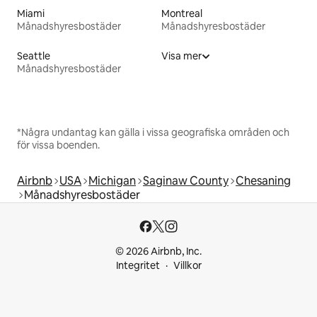
Miami
Montreal
Månadshyresbostäder
Månadshyresbostäder
Seattle
Visa mer
Månadshyresbostäder
*Några undantag kan gälla i vissa geografiska områden och
för vissa boenden.
Airbnb
USA
Michigan
Saginaw County
Chesaning
Månadshyresbostäder
© 2026 Airbnb, Inc.
Integritet
Villkor