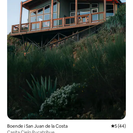
Boende i San Juan de la Costa
5 av 5 i g
5 (44)
Casita Cielo Pucatrihue