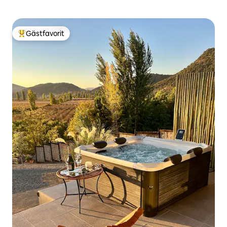
Gästfavorit
Populär gästfavorit