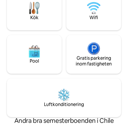
hårtork, bidé!, elds
och kombinerar komfort med
parkering. 6 km från Pucón på asfalterad
hållbarhet. Det är den perfekta tillflykten
väg. Körde av sina
för att koppla av, ladda om och
Kök
Wifi
återförenas med naturen med stil. 🌅🌿
Gratis parkering
Pool
inom fastigheten
Luftkonditionering
Andra bra semesterboenden i Chile