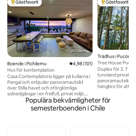
Gästfavorit
Gästfavorit
Populär gästfavorit
Populär gästfavor
Trädhus i Pucón
Tree House Pucón 
Boende i Pichilemu
4,98 av 5 i genomsnittligt bet
4,98 (101)
Duplex deluxe
Duplex för 2. 7 meter över marken. 2
Hus för kontemplation
tunnland privat p
Casa Contemplatorio ligger på kullarna i
panoramautsikt til
Pangal och erbjuder panoramautsikt
hängbro för att lå
över Stilla havet och oförglömliga
Termisk isolering,
solnedgångar i en fridfull, privat miljö.
golvvärme och öp
Populära bekvämligheter för
Gäster älskar lugnet, den mysiga
förbränning. Quee
designen och känslan av att vara
semesterboenden i Chile
Skrivbord, Wi-Fi, fullt utrustat kök med
omgiven av naturen samtidigt som det
kylskåp, induktions
bara är några minuter från Pichilemu och
nödvändiga redskap
Punta de Lobos. Detta varma och
vistelsen. Fullt utrustat badrum med
inbjudande boende drivs av solenergi
dusch med fantast
och återanvänder vatten för bevattning