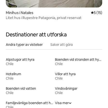
Minihus i Natales
5 av 5 i g
5 (15)
Litet hus i Rupestre Patagonia, privat reservat
Destinationer att utforska
Andra typer av vistelser
Saker att göra
Alpstugor att hyra
Boenden vid stranden att hyra
Chile
Chile
Hotellrum
Villor att hyra
Chile
Chile
Boenden vid vatten
Vindsvåningar
Chile
Chile
Familjevänliga boenden att hyra
Visa mer
Chile