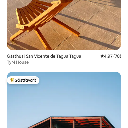
Gästhus i San Vicente de Tagua Tagua
4,97 av 5 i g
4,97 (78)
TyM House
Gästfavorit
Populär gästfavorit