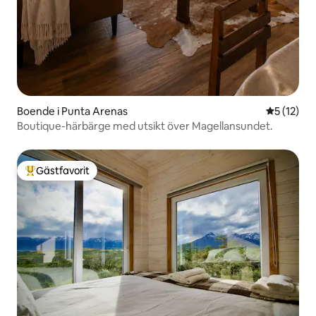
Boende i Punta Arenas
5 av 5 i g
5 (12)
Boutique-härbärge med utsikt över Magellansundet.
Gästfavorit
Populär gästfavorit