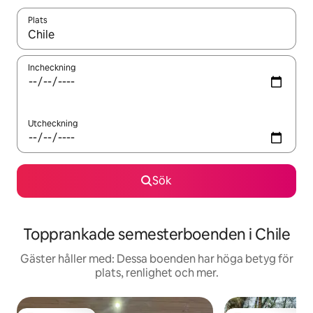
Plats
När resultaten är tillgängliga kan du navigera med upp- och ned
Incheckning
Utcheckning
Sök
Topprankade semesterboenden i Chile
Gäster håller med: Dessa boenden har höga betyg för
plats, renlighet och mer.